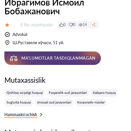
Ибрагимов Исмоил
Бобажанович
Fikrlar:
0 fikr-mulohazalar
0
0
14
Baholash:
Advokat
Ш.Руставели кўчаси, 51 уй.
MA'LUMOTLAR TASDIQLANMAGAN
Mutaxassislik
Qishloq xo'jaligi huquqi
Fuqarolik sud jarayonlari
Xalqaro huquq
Sug'urta huquqi
Jinoyat sud jarayonlari
Korporativ nizolar
Hammasini ochish