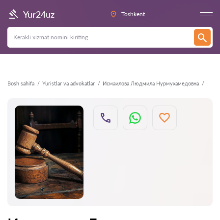
Orqaga
Yur24uz
Toshkent
Bosh sahifa
Yuristlar va advokatlar
Исмаилова Людмила Нурмухамедовна