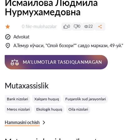
Исмаилова Людмила
Нурмухамедовна
Fikrlar:
0 fikr-mulohazalar
0
0
22
Baholash:
Advokat
А.Темур кўчаси, "Олой бозори"" савдо маркази, 49-уй."
MA'LUMOTLAR TASDIQLANMAGAN
Mutaxassislik
Bank nizolari
Xalqaro huquq
Fuqarolik sud jarayonlari
Meros nizolari
Ekologik huquq
Oila nizolari
Hammasini ochish