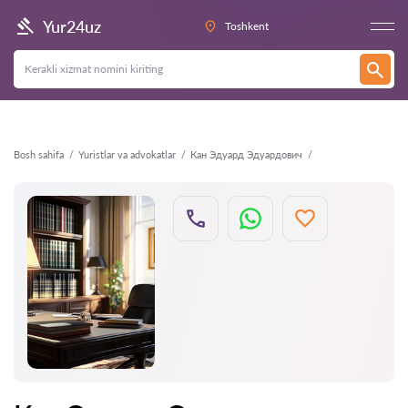
Orqaga
Yur24uz
Toshkent
Bosh sahifa
Yuristlar va advokatlar
Кан Эдуард Эдуардович