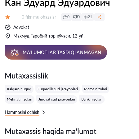
Кан Эдуард Эдуардович
Fikrlar:
0 fikr-mulohazalar
0
0
21
Baholash:
Advokat
Махмуд Таробий тор кўчаси, 12-уй.
MA'LUMOTLAR TASDIQLANMAGAN
Mutaxassislik
Xalqaro huquq
Fuqarolik sud jarayonlari
Meros nizolari
Mehnat nizolari
Jinoyat sud jarayonlari
Bank nizolari
Hammasini ochish
Mutaxassis haqida ma'lumot