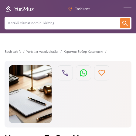
Orqaga
Yur24uz
Toshkent
Bosh sahifa
Yuristlar va advokatlar
Каримов Бобир Хасанович