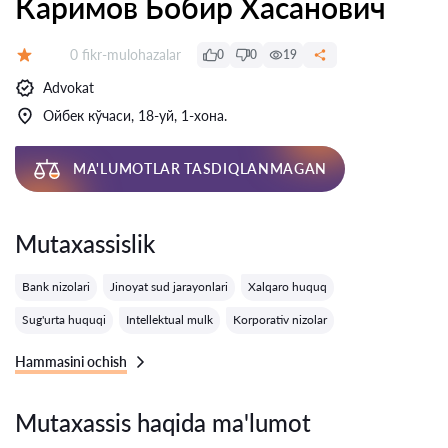
Каримов Бобир Хасанович
Fikrlar:
0 fikr-mulohazalar
0
0
19
Baholash:
Advokat
Ойбек кўчаси, 18-уй, 1-хона.
MA'LUMOTLAR TASDIQLANMAGAN
Mutaxassislik
Bank nizolari
Jinoyat sud jarayonlari
Xalqaro huquq
Sug'urta huquqi
Intellektual mulk
Korporativ nizolar
Hammasini ochish
Mutaxassis haqida ma'lumot