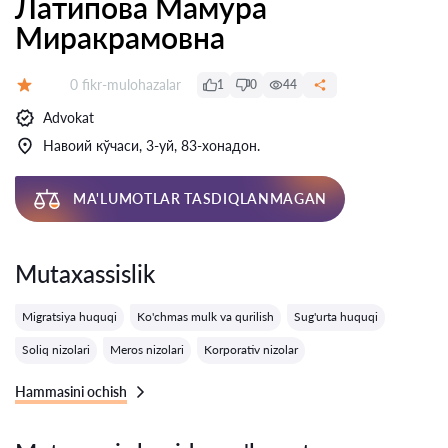
Латипова Мамура
Миракрамовна
Fikrlar:
0 fikr-mulohazalar
1
0
44
Baholash:
Advokat
Навоий кўчаси, 3-уй, 83-хонадон.
MA'LUMOTLAR TASDIQLANMAGAN
Mutaxassislik
Migratsiya huquqi
Ko'chmas mulk va qurilish
Sug'urta huquqi
Soliq nizolari
Meros nizolari
Korporativ nizolar
Hammasini ochish