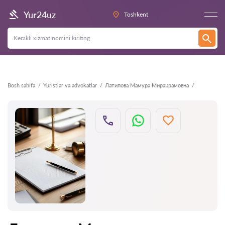
Orqaga
Yur24uz
Toshkent
Bosh sahifa
Yuristlar va advokatlar
Латипова Мамура Миракрамовна