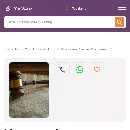
Orqaga
Yur24uz
Toshkent
Bosh sahifa
Yuristlar va advokatlar
Мадаминов Алишер Ханалиевич