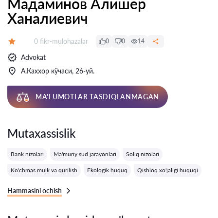
Мадаминов Алишер
Ханалиевич
Fikrlar:
0 fikr-mulohazalar
0
0
14
Baholash:
Advokat
А.Каххор кўчаси, 26-уй.
MA'LUMOTLAR TASDIQLANMAGAN
Mutaxassislik
Bank nizolari
Ma'muriy sud jarayonlari
Soliq nizolari
Ko'chmas mulk va qurilish
Ekologik huquq
Qishloq xo'jaligi huquqi
Hammasini ochish