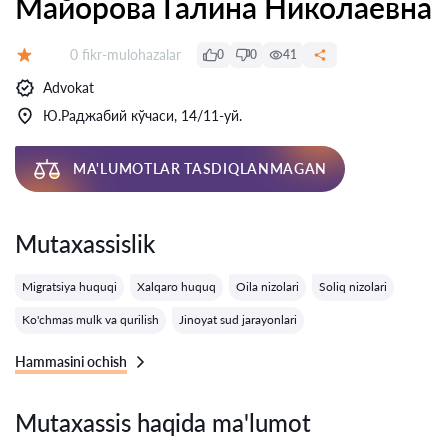
Майорова Галина Николаевна
Fikrlar:
0 fikr-mulohazalar
0
0
41
Baholash:
Advokat
Ю.Раджабий кўчаси, 14/11-уй.
MA'LUMOTLAR TASDIQLANMAGAN
Mutaxassislik
Migratsiya huquqi
Xalqaro huquq
Oila nizolari
Soliq nizolari
Ko'chmas mulk va qurilish
Jinoyat sud jarayonlari
Hammasini ochish
Mutaxassis haqida ma'lumot