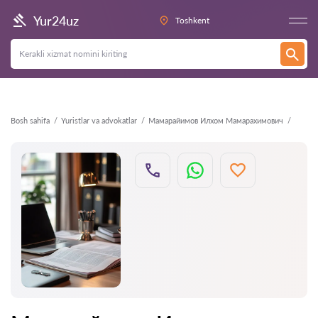
Orqaga
Yur24uz
Toshkent
Bosh sahifa
Yuristlar va advokatlar
Мамарайимов Илхом Мамарахимович