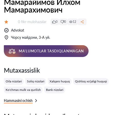
Мамарайимов Илхом
Мамарахимович
Fikrlar:
0 fikr-mulohazalar
0
0
12
Baholash:
Advokat
Чорсу майдони, 3-А уй.
MA'LUMOTLAR TASDIQLANMAGAN
Mutaxassislik
Oila nizolari
Soliq nizolari
Xalqaro huquq
Qishloq xo'jaligi huquqi
Ko'chmas mulk va qurilish
Bank nizolari
Hammasini ochish