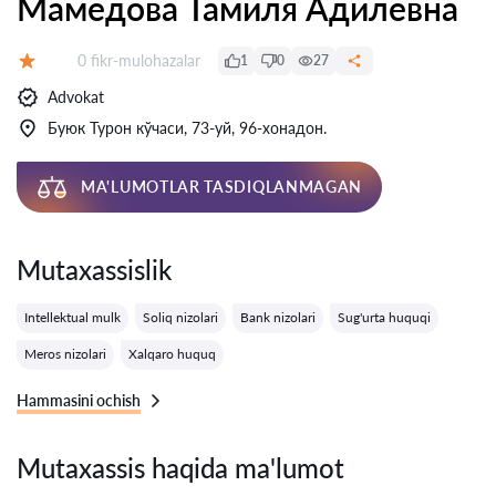
Мамедова Тамиля Адилевна
Fikrlar:
0 fikr-mulohazalar
1
0
27
Baholash:
Advokat
Буюк Турон кўчаси, 73-уй, 96-хонадон.
MA'LUMOTLAR TASDIQLANMAGAN
Mutaxassislik
Intellektual mulk
Soliq nizolari
Bank nizolari
Sug'urta huquqi
Meros nizolari
Xalqaro huquq
Hammasini ochish
Mutaxassis haqida ma'lumot