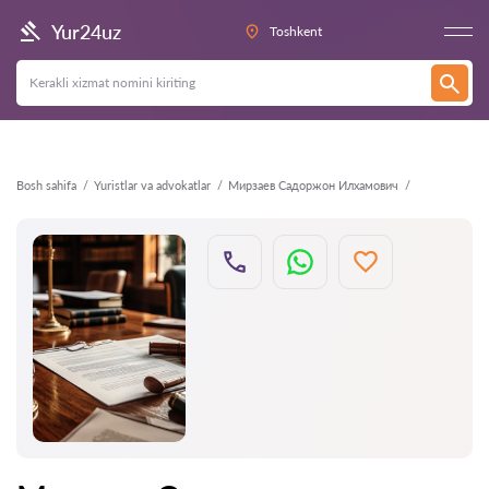
Orqaga
Yur24uz
Toshkent
Bosh sahifa
Yuristlar va advokatlar
Мирзаев Садоржон Илхамович