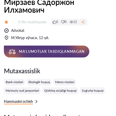
Мирзаев Садоржон
Илхамович
Fikrlar:
0 fikr-mulohazalar
0
0
12
Baholash:
Advokat
М.Уйғур кўчаси, 12-уй.
MA'LUMOTLAR TASDIQLANMAGAN
Mutaxassislik
Bank nizolari
Ekologik huquq
Meros nizolari
Ma'muriy sud jarayonlari
Qishloq xo'jaligi huquqi
Sug'urta huquqi
Hammasini ochish