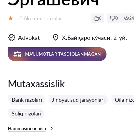
Fikrlar:
0 fikr-mulohazalar
0
0
24
Baholash:
Advokat
Х.Байқаро кўчаси, 2-уй.
MA'LUMOTLAR TASDIQLANMAGAN
Mutaxassislik
Bank nizolari
Jinoyat sud jarayonlari
Oila nizo
Soliq nizolari
Hammasini ochish