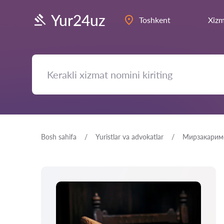
Yur24uz
Toshkent
Xizm
Bosh sahifa
Yuristlar va advokatlar
Мирзакарим