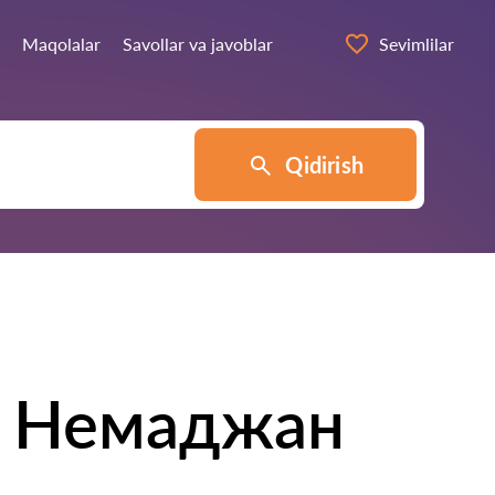
Maqolalar
Savollar va javoblar
Sevimlilar
Qidirish
 Немаджан