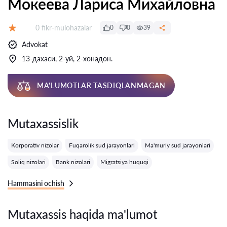
Мокеева Лариса Михайловна
Fikrlar:
0 fikr-mulohazalar
0
0
39
Baholash:
Advokat
13-дахаси, 2-уй, 2-хонадон.
MA'LUMOTLAR TASDIQLANMAGAN
Mutaxassislik
Korporativ nizolar
Fuqarolik sud jarayonlari
Ma'muriy sud jarayonlari
Soliq nizolari
Bank nizolari
Migratsiya huquqi
Hammasini ochish
Mutaxassis haqida ma'lumot