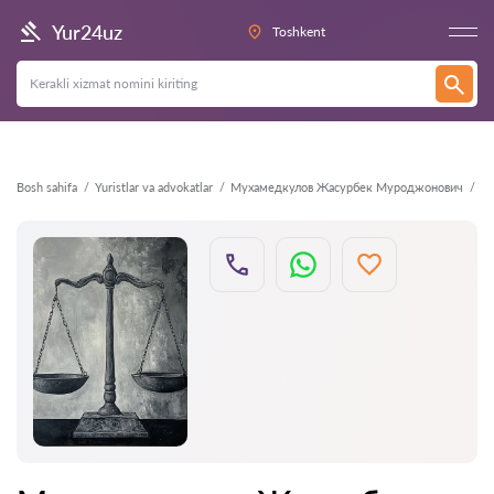
Orqaga
Yur24uz
Toshkent
Bosh sahifa
Yuristlar va advokatlar
Мухамедкулов Жасурбек Муроджонович