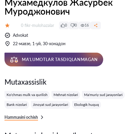
Мухамедкулов Жасурбек
Муроджонович
Fikrlar:
0 fikr-mulohazalar
0
0
16
Baholash:
Advokat
22-мавзе, 1-уй, 30-хонадон
MA'LUMOTLAR TASDIQLANMAGAN
Mutaxassislik
Ko'chmas mulk va qurilish
Mehnat nizolari
Ma'muriy sud jarayonlari
Bank nizolari
Jinoyat sud jarayonlari
Ekologik huquq
Hammasini ochish