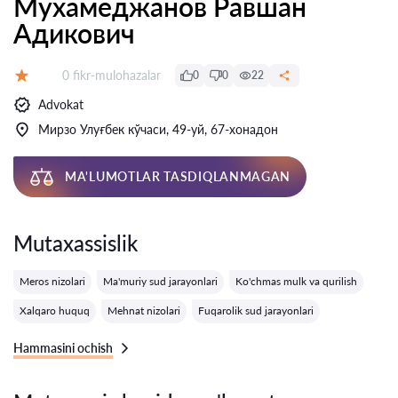
Мухамеджанов Равшан
Адикович
Fikrlar:
0 fikr-mulohazalar
0
0
22
Baholash:
Advokat
Мирзо Улуғбек кўчаси, 49-уй, 67-хонадон
MA'LUMOTLAR TASDIQLANMAGAN
Mutaxassislik
Meros nizolari
Ma'muriy sud jarayonlari
Ko'chmas mulk va qurilish
Xalqaro huquq
Mehnat nizolari
Fuqarolik sud jarayonlari
Hammasini ochish