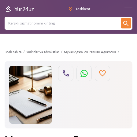
Orqaga
Yur24uz
Toshkent
Bosh sahifa
Yuristlar va advokatlar
Мухамеджанов Равшан Адикович