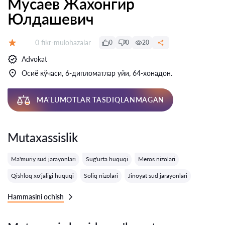
Мусаев Жахонгир
Юлдашевич
Fikrlar:
0 fikr-mulohazalar
0
0
20
Baholash:
Advokat
Осиё кўчаси, 6-дипломатлар уйи, 64-хонадон.
MA'LUMOTLAR TASDIQLANMAGAN
Mutaxassislik
Ma'muriy sud jarayonlari
Sug'urta huquqi
Meros nizolari
Qishloq xo'jaligi huquqi
Soliq nizolari
Jinoyat sud jarayonlari
Hammasini ochish