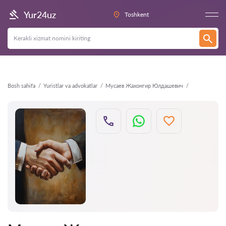
Orqaga
Yur24uz
Toshkent
Bosh sahifa
Yuristlar va advokatlar
Мусаев Жахонгир Юлдашевич