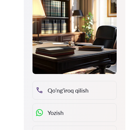
Qo‘ng‘iroq qilish
Yozish