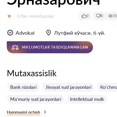
Fikrlar:
0 fikr-mulohazalar
0
0
31
Baholash:
Advokat
Лутфий кўчаси, 6-уй.
MA'LUMOTLAR TASDIQLANMAGAN
Mutaxassislik
Bank nizolari
Jinoyat sud jarayonlari
Ko'chma
Ma'muriy sud jarayonlari
Intellektual mulk
Hammasini ochish