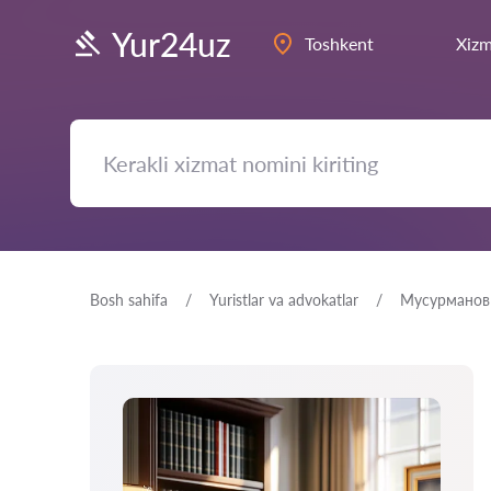
Yur24uz
Toshkent
Xizm
Bosh sahifa
Yuristlar va advokatlar
Мусурманов