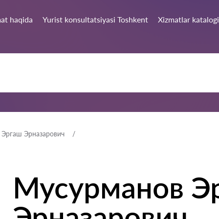
at haqida
Yurist konsultatsiyasi Toshkent
Xizmatlar katalogi
 Эргаш Эрназарович
Мусурманов Э
Эрназарович