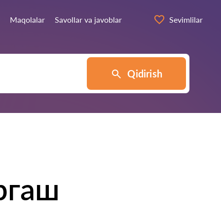
Maqolalar
Savollar va javoblar
Sevimlilar
Qidirish
ргаш