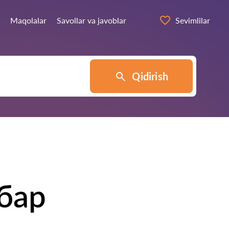
Maqolalar
Savollar va javoblar
Sevimlilar
Qidirish
бар