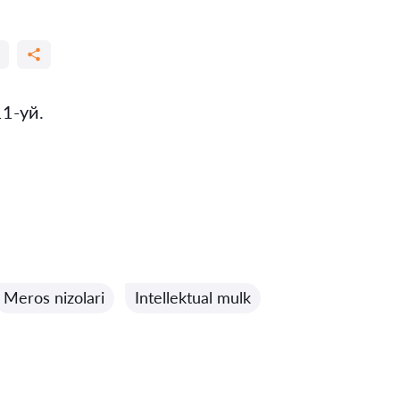
1-уй.
Meros nizolari
Intellektual mulk