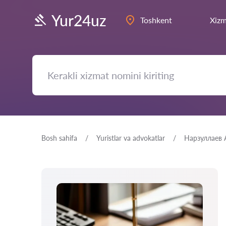
Yur24uz
Toshkent
Xizm
Bosh sahifa
Yuristlar va advokatlar
Нарзуллаев 