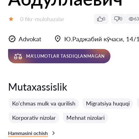
Fikrlar:
0 fikr-mulohazalar
0
0
63
Baholash:
Advokat
Ю.Раджабий кўчаси, 14/1
MA'LUMOTLAR TASDIQLANMAGAN
Mutaxassislik
Ko'chmas mulk va qurilish
Migratsiya huquqi
Korporativ nizolar
Mehnat nizolari
Hammasini ochish