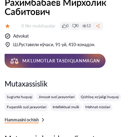
Рахимбабаев Мирхолик
Сабитович
Fikrlar:
0 fikr-mulohazalar
0
0
12
Baholash:
Advokat
Ш.Руставели кўчаси, 91-уй, 410-хонадон.
MA'LUMOTLAR TASDIQLANMAGAN
Mutaxassislik
Sug'urta huquqi
Jinoyat sud jarayonlari
Qishloq xo'jaligi huquqi
Fuqarolik sud jarayonlari
Intellektual mulk
Mehnat nizolari
Hammasini ochish