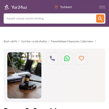
Orqaga
Yur24uz
Toshkent
Bosh sahifa
Yuristlar va advokatlar
Рахимбабаев Мирхолик Сабитович