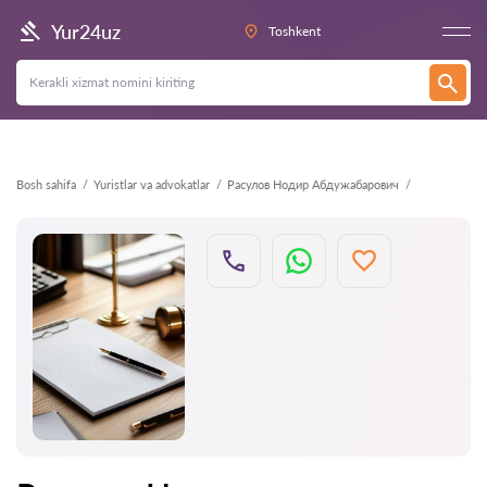
Orqaga
Yur24uz
Toshkent
Bosh sahifa
Yuristlar va advokatlar
Расулов Нодир Абдужабарович