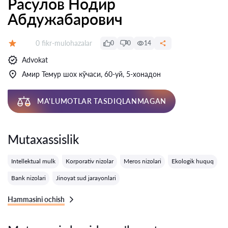
Расулов Нодир
Абдужабарович
Fikrlar:
0 fikr-mulohazalar
0
0
14
Baholash:
Advokat
Амир Темур шох кўчаси, 60-уй, 5-хонадон
MA'LUMOTLAR TASDIQLANMAGAN
Mutaxassislik
Intellektual mulk
Korporativ nizolar
Meros nizolari
Ekologik huquq
Bank nizolari
Jinoyat sud jarayonlari
Hammasini ochish