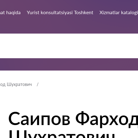
at haqida
Yurist konsultatsiyasi Toshkent
Xizmatlar katalogi
ход Шухратович
Саипов Фархо
Шухратович