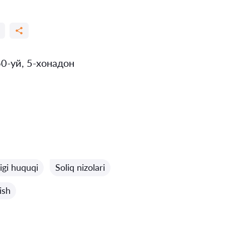
0-уй, 5-хонадон
ligi huquqi
Soliq nizolari
ish