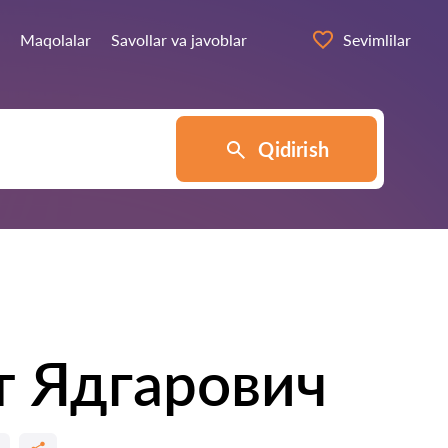
Maqolalar
Savollar va javoblar
Sevimlilar
Qidirish
т Ядгарович