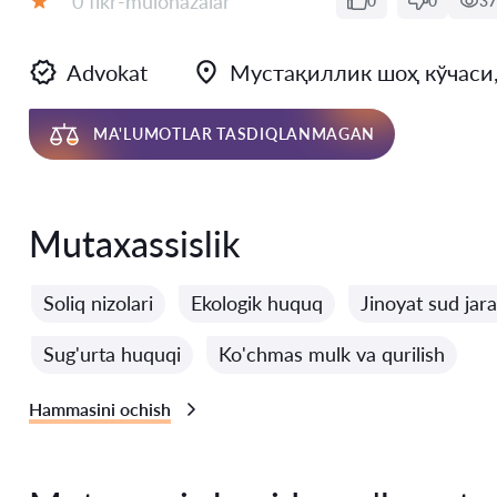
0 fikr-mulohazalar
0
0
37
Baholash:
Advokat
Мустақиллик шоҳ кўчаси, 
MA'LUMOTLAR TASDIQLANMAGAN
Mutaxassislik
Soliq nizolari
Ekologik huquq
Jinoyat sud jara
Sug'urta huquqi
Ko'chmas mulk va qurilish
Hammasini ochish