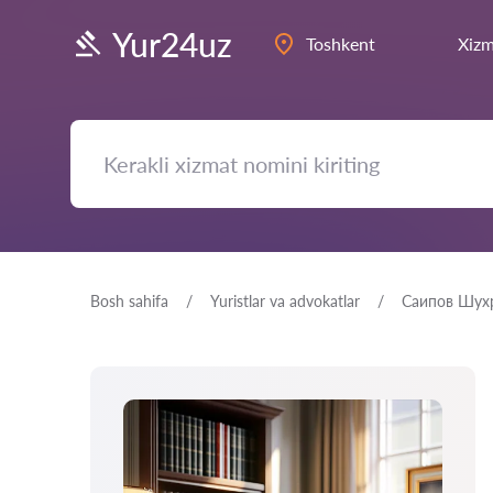
Yur24uz
Toshkent
Xizm
Bosh sahifa
Yuristlar va advokatlar
Саипов Шух