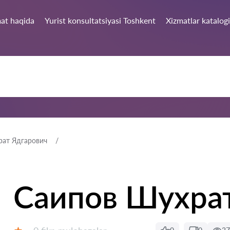
at haqida
Yurist konsultatsiyasi Toshkent
Xizmatlar katalogi
рат Ядгарович
Саипов Шухра
Fikrlar: