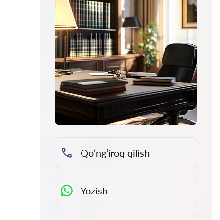
Qo‘ng‘iroq qilish
Yozish