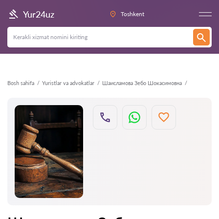
Orqaga
Yur24uz
Toshkent
Bosh sahifa
Yuristlar va advokatlar
Шаисламова Зебо Шокасимовна