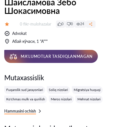
Шаисламова Зебо
Шокасимовна
Fikrlar:
0 fikr-mulohazalar
0
0
24
Baholash:
Advokat
Абай кўчаси, 1 "А"""
MA'LUMOTLAR TASDIQLANMAGAN
Mutaxassislik
Fuqarolik sud jarayonlari
Soliq nizolari
Migratsiya huquqi
Ko'chmas mulk va qurilish
Meros nizolari
Mehnat nizolari
Hammasini ochish