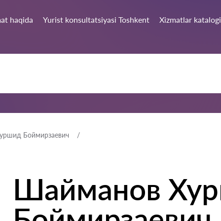
at haqida
Yurist konsultatsiyasi Toshkent
Xizmatlar katalogi
уршид Боймирзаевич
Шайманов Ху
Боймирзаевич