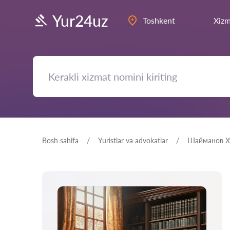
Yur24uz
Toshkent
Xizm
Bosh sahifa
Yuristlar va advokatlar
Шайманов Х