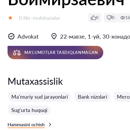
Fikrlar:
0 fikr-mulohazalar
0
0
16
Baholash:
Advokat
22-мавзе, 1-уй, 30-хонад
MA'LUMOTLAR TASDIQLANMAGAN
Mutaxassislik
Ma'muriy sud jarayonlari
Bank nizolari
Meros
Sug'urta huquqi
Hammasini ochish