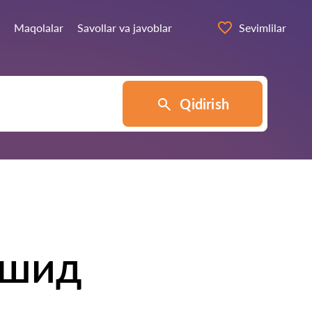
Maqolalar
Savollar va javoblar
Sevimlilar
Qidirish
ршид