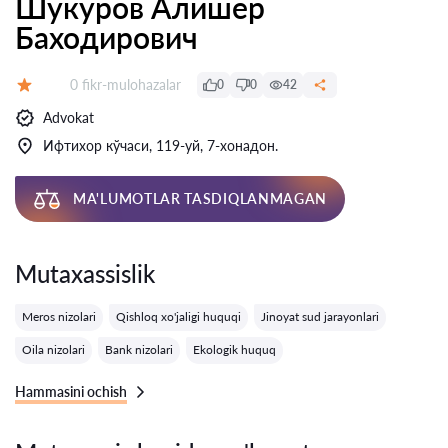
Шукуров Алишер
Баходирович
Fikrlar:
0 fikr-mulohazalar
0
0
42
Baholash:
Advokat
Ифтихор кўчаси, 119-уй, 7-хонадон.
MA'LUMOTLAR TASDIQLANMAGAN
Mutaxassislik
Meros nizolari
Qishloq xo'jaligi huquqi
Jinoyat sud jarayonlari
Oila nizolari
Bank nizolari
Ekologik huquq
Hammasini ochish