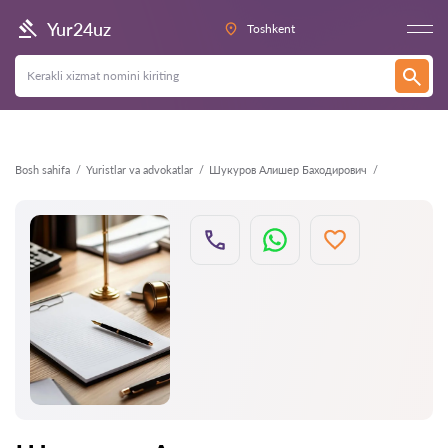
Orqaga
Yur24uz
Toshkent
Bosh sahifa
Yuristlar va advokatlar
Шукуров Алишер Баходирович