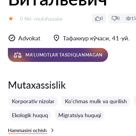
Fikrlar:
0 fikr-mulohazalar
0
0
15
Baholash:
Advokat
Тафаккур кўчаси, 41-уй.
MA'LUMOTLAR TASDIQLANMAGAN
Mutaxassislik
Korporativ nizolar
Ko'chmas mulk va qurilish
Ekologik huquq
Migratsiya huquqi
Hammasini ochish