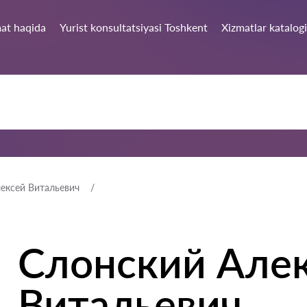
at haqida
Yurist konsultatsiyasi Toshkent
Xizmatlar katalogi
ексей Витальевич
Слонский Але
Витальевич