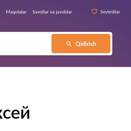
Maqolalar
Savollar va javoblar
Sevimlilar
Qidirish
ксей