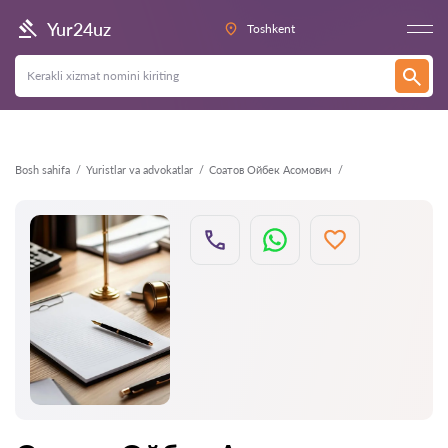
Orqaga
Yur24uz
Toshkent
Bosh sahifa
Yuristlar va advokatlar
Соатов Ойбек Асомович