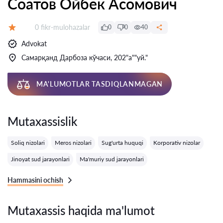
Соатов Ойбек Асомович
Fikrlar:
0 fikr-mulohazalar
0
0
40
Baholash:
Advokat
Самарқанд Дарбоза кўчаси, 202"а""уй."
MA'LUMOTLAR TASDIQLANMAGAN
Mutaxassislik
Soliq nizolari
Meros nizolari
Sug'urta huquqi
Korporativ nizolar
Jinoyat sud jarayonlari
Ma'muriy sud jarayonlari
Hammasini ochish
Mutaxassis haqida ma'lumot