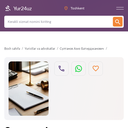
Orqaga
Yur24uz
Toshkent
Bosh sahifa
Yuristlar va advokatlar
Султанов Азиз Батирджанович