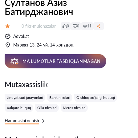
Султанов Азиз
Батирджанович
Fikrlar:
0 fikr-mulohazalar
0
0
11
Baholash:
Advokat
Марказ-13, 24-уй, 14-хонадон.
MA'LUMOTLAR TASDIQLANMAGAN
Mutaxassislik
Jinoyat sud jarayonlari
Bank nizolari
Qishloq xo'jaligi huquqi
Xalqaro huquq
Oila nizolari
Meros nizolari
Hammasini ochish