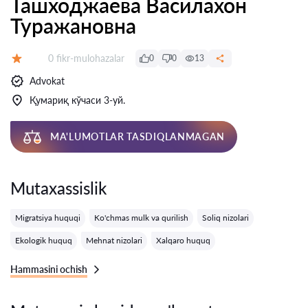
Ташходжаева Василахон
Туражановна
Fikrlar:
0 fikr-mulohazalar
0
0
13
Baholash:
Advokat
Қумариқ кўчаси 3-уй.
MA'LUMOTLAR TASDIQLANMAGAN
Mutaxassislik
Migratsiya huquqi
Ko'chmas mulk va qurilish
Soliq nizolari
Ekologik huquq
Mehnat nizolari
Xalqaro huquq
Hammasini ochish