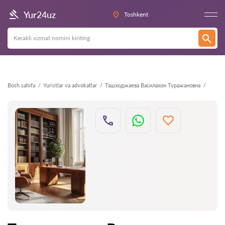
Orqaga
Yur24uz
Toshkent
Bosh sahifa
Yuristlar va advokatlar
Ташходжаева Василахон Туражановна