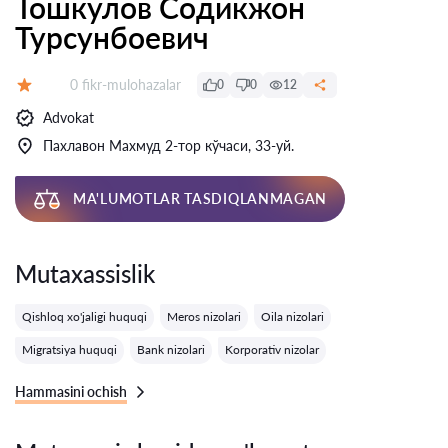
Тошкулов Содикжон
Турсунбоевич
Fikrlar:
0 fikr-mulohazalar
0
0
12
Baholash:
Advokat
Пахлавон Махмуд 2-тор кўчаси, 33-уй.
MA'LUMOTLAR TASDIQLANMAGAN
Mutaxassislik
Qishloq xo'jaligi huquqi
Meros nizolari
Oila nizolari
Migratsiya huquqi
Bank nizolari
Korporativ nizolar
Hammasini ochish