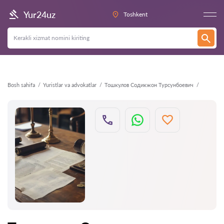
Orqaga
Yur24uz
Toshkent
Bosh sahifa
Yuristlar va advokatlar
Тошкулов Содикжон Турсунбоевич