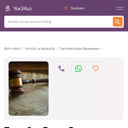
Orqaga
Yur24uz
Toshkent
Bosh sahifa
Yuristlar va advokatlar
Трегубов Борис Валерьевич