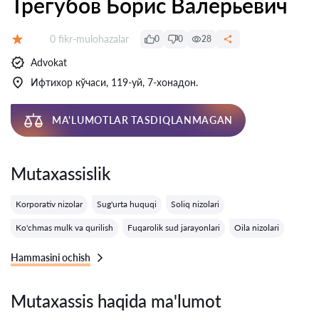
Трегубов Борис Валерьевич
Fikrlar:
0 fikr-mulohazalar
0
0
28
Baholash:
Advokat
Ифтихор кўчаси, 119-уй, 7-хонадон.
MA'LUMOTLAR TASDIQLANMAGAN
Mutaxassislik
Korporativ nizolar
Sug'urta huquqi
Soliq nizolari
Ko'chmas mulk va qurilish
Fuqarolik sud jarayonlari
Oila nizolari
Hammasini ochish
Mutaxassis haqida ma'lumot