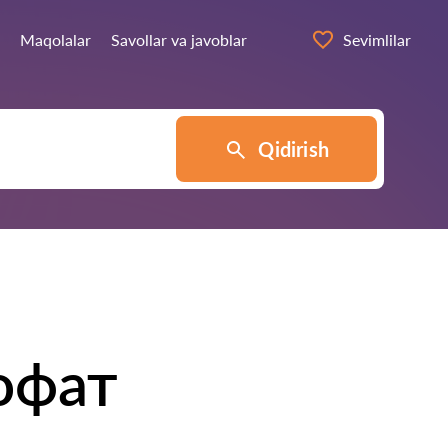
Maqolalar
Savollar va javoblar
Sevimlilar
Qidirish
офат