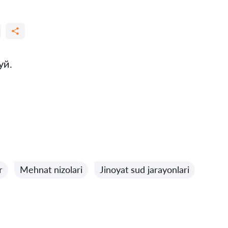
уй.
r
Mehnat nizolari
Jinoyat sud jarayonlari