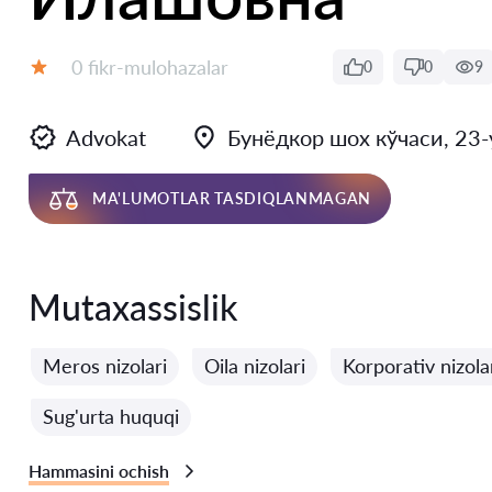
Fikrlar:
0 fikr-mulohazalar
0
0
9
Baholash:
Advokat
Бунёдкор шох кўчаси, 23-
MA'LUMOTLAR TASDIQLANMAGAN
Mutaxassislik
Meros nizolari
Oila nizolari
Korporativ nizola
Sug'urta huquqi
Hammasini ochish