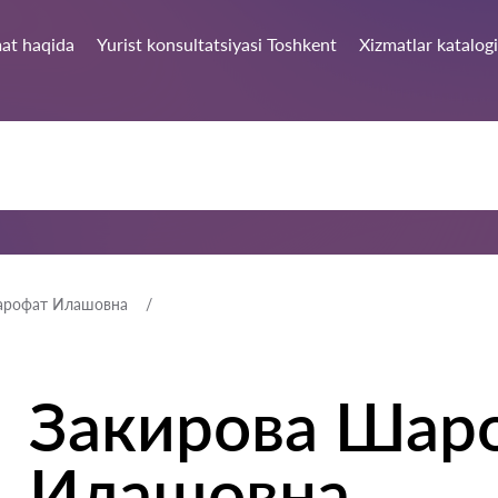
at haqida
Yurist konsultatsiyasi Toshkent
Xizmatlar katalogi
арофат Илашовна
Закирова Шар
Илашовна