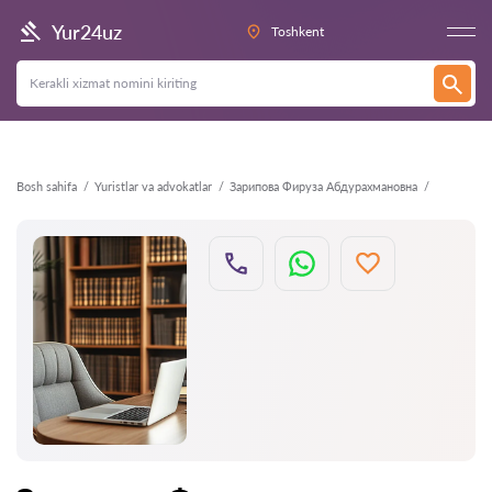
Orqaga
Yur24uz
Toshkent
Bosh sahifa
Yuristlar va advokatlar
Зарипова Фируза Абдурахмановна