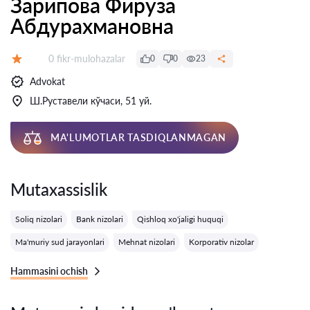
Зарипова Фируза
Абдурахмановна
Fikrlar:
0 fikr-mulohazalar
0
0
23
Baholash:
Advokat
Ш.Руставели кўчаси, 51 уй.
MA'LUMOTLAR TASDIQLANMAGAN
Mutaxassislik
Soliq nizolari
Bank nizolari
Qishloq xo'jaligi huquqi
Ma'muriy sud jarayonlari
Mehnat nizolari
Korporativ nizolar
Hammasini ochish