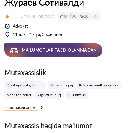
Жураев Сотивалди
Fikrlar:
0 fikr-mulohazalar
0
0
10
Baholash:
Advokat
11 даха, 17 уй, 3 хонадон
MA'LUMOTLAR TASDIQLANMAGAN
Mutaxassislik
Qishloq xo'jaligi huquqi
Xalqaro huquq
Ko'chmas mulk va qurilish
Mehnat nizolari
Sug'urta huquqi
Oila nizolari
Hammasini ochish
Mutaxassis haqida ma'lumot