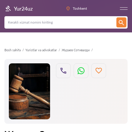
Orqaga
Yur24uz
Toshkent
Bosh sahifa
Yuristlar va advokatlar
Жураев Сотивалди