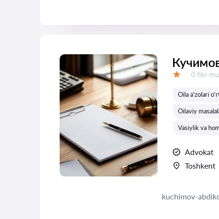
Кучимов
Fikrlar:
0 fikr-mu
Baholash:
Oila a'zolari o'
Oilaviy masala
Vasiylik va hom
Advokat
Toshkent
kuchimov-abdiko