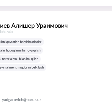
иев Алишер Ураимович
lohazalar
kni qaytarish bo'yicha nizolar
alar huquqlarini himoya qilish
 notarial yo'l bilan hal qilish
eyin aliment miqdorini belgilash
n-yadgarovich@paruz.uz