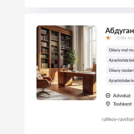
Абдуган
Fikrlar:
0 fikr-mu
Baholash:
Oilaviy mol-mul
Ajrashishda bol
Oilaviy nizolarni
Ajrashishdan k
Advokat
Toshkent
rafikov-ravsha