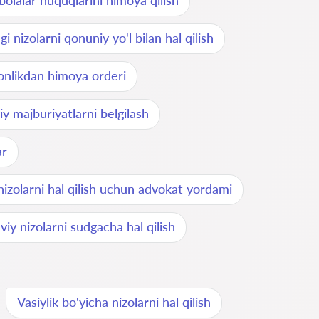
bolalar huquqlarini himoya qilish
gi nizolarni qonuniy yo'l bilan hal qilish
vonlikdan himoya orderi
iy majburiyatlarni belgilash
ar
 nizolarni hal qilish uchun advokat yordami
viy nizolarni sudgacha hal qilish
Vasiylik bo'yicha nizolarni hal qilish