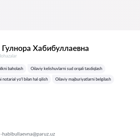
 Гулнора Хабибуллаевна
lohazalar
lkni baholash
Oilaviy kelishuvlarni sud orqali tasdiqlash
 notarial yo'l bilan hal qilish
Oilaviy majburiyatlarni belgilash
-habibullaevna@paruz.uz