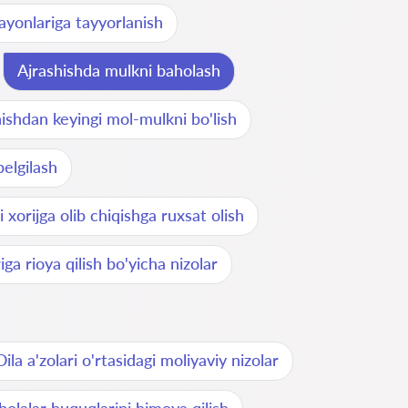
rayonlariga tayyorlanish
Ajrashishda mulkni baholash
ishdan keyingi mol-mulkni bo'lish
belgilash
i xorijga olib chiqishga ruxsat olish
iga rioya qilish bo'yicha nizolar
Oila a'zolari o'rtasidagi moliyaviy nizolar