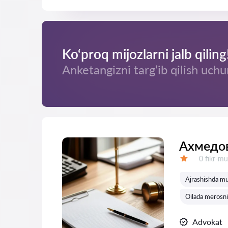
Ko‘proq mijozlarni jalb qiling
Anketangizni targ‘ib qilish uchu
Ахмедо
Fikrlar:
0 fikr-mu
Baholash:
Ajrashishda mu
Oilada merosni
Advokat