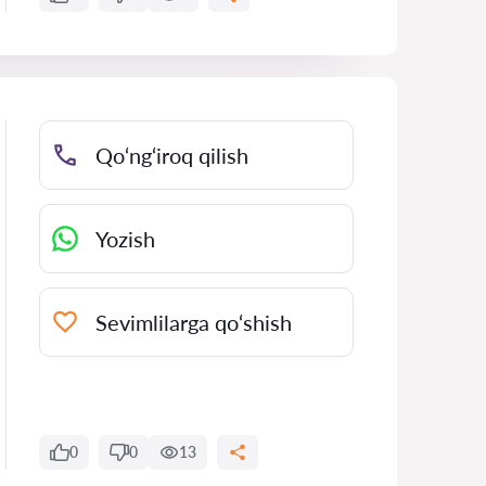
Qo‘ng‘iroq qilish
Yozish
Sevimlilarga qo‘shish
0
0
13