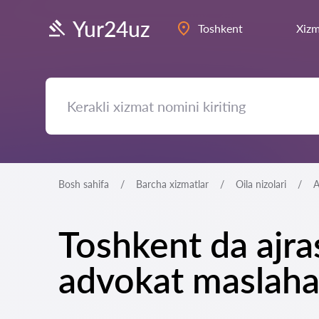
Yur24uz
Toshkent
Xizm
Bosh sahifa
Barcha xizmatlar
Oila nizolari
A
Toshkent da ajra
advokat maslaha