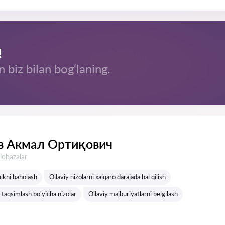
!
n biz bilan bog‘laning.
в Акмал Ортиқович
lohazalar
lkni baholash
Oilaviy nizolarni xalqaro darajada hal qilish
 taqsimlash bo'yicha nizolar
Oilaviy majburiyatlarni belgilash