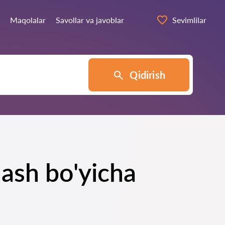
Maqolalar
Savollar va javoblar
Sevimlilar
Qidirish
ash bo'yicha