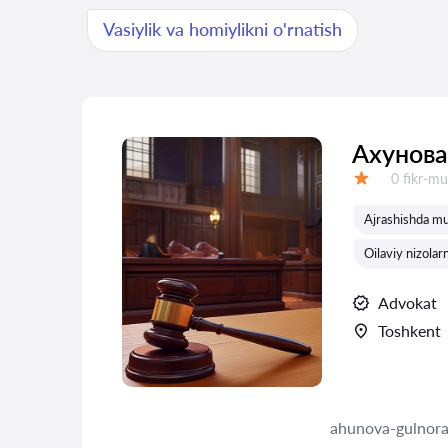
Vasiylik va homiylikni o'rnatish
Ахунова
Fikrlar:
0 fikr-mu
Baholash:
Ajrashishda mu
Oilaviy nizolarni
Advokat
Toshkent
ahunova-gulnora