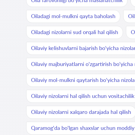
Oila farovonligi bo'yicha maslahatchilik
Oiladagi mol-mulkni qayta baholash
Oil
Oiladagi nizolarni sud orqali hal qilish
O
Oilaviy kelishuvlarni bajarish bo'yicha nizola
Oilaviy majburiyatlarni o'zgartirish bo'yicha 
Oilaviy mol-mulkni qaytarish bo'yicha nizola
Oilaviy nizolarni hal qilish uchun vositachilik
Oilaviy nizolarni xalqaro darajada hal qilish
Qaramog'da bo'lgan shaxslar uchun moddi