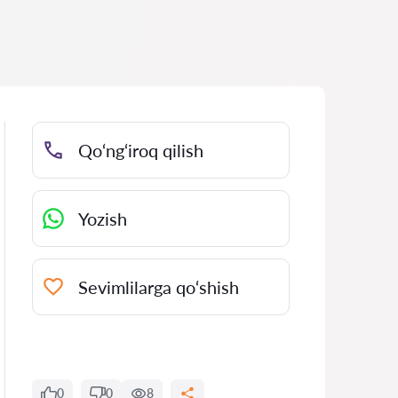
Qo‘ng‘iroq qilish
Yozish
Sevimlilarga qo‘shish
0
0
8