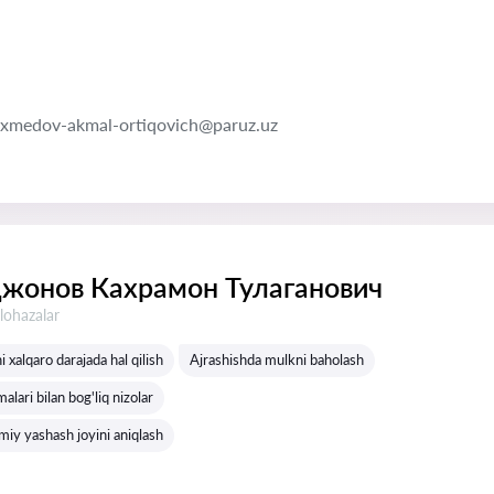
axmedov-akmal-ortiqovich@paruz.uz
жонов Кахрамон Тулаганович
lohazalar
i xalqaro darajada hal qilish
Ajrashishda mulkni baholash
lari bilan bog'liq nizolar
miy yashash joyini aniqlash