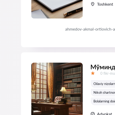
Toshkent
ahmedov-akmal-ortiovich-
Мўминд
Fikrlar:
0 fikr-mu
Baholash:
Oilaviy nizolarn
Nikoh shartnoma
Bolalarning doi
Advokat