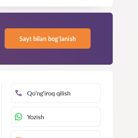
Sayt bilan bog‘lanish
Qo‘ng‘iroq qilish
Yozish