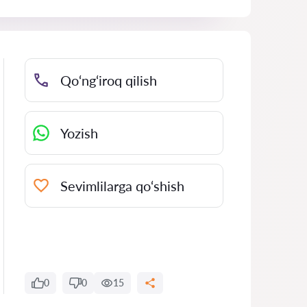
Qo‘ng‘iroq qilish
Yozish
Sevimlilarga qo‘shish
0
0
15