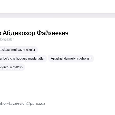
 Абдикохор Файзиевич
lohazalar
rtasidagi moliyaviy nizolar
lar bo'yicha huquqiy maslahatlar
Ajrashishda mulkni baholash
iylikni o'rnatish
hor-fayzievich@paruz.uz