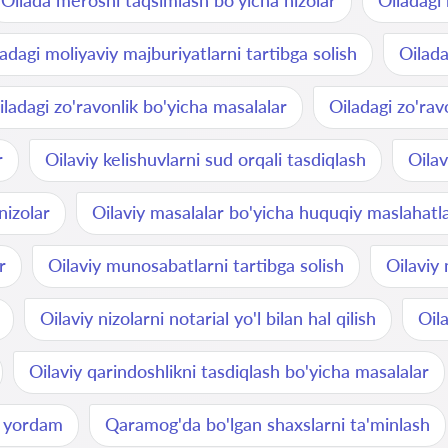
Oilada merosni taqsimlash bo'yicha nizolar
Oiladagi 
adagi moliyaviy majburiyatlarni tartibga solish
Oilada
iladagi zo'ravonlik bo'yicha masalalar
Oiladagi zo'ra
r
Oilaviy kelishuvlarni sud orqali tasdiqlash
Oilav
nizolar
Oilaviy masalalar bo'yicha huquqiy maslahatl
r
Oilaviy munosabatlarni tartibga solish
Oilaviy
Oilaviy nizolarni notarial yo'l bilan hal qilish
Oila
Oilaviy qarindoshlikni tasdiqlash bo'yicha masalalar
y yordam
Qaramog'da bo'lgan shaxslarni ta'minlash