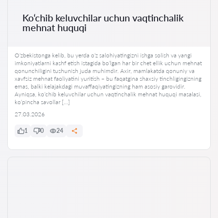
Ko‘chib keluvchilar uchun vaqtinchalik
mehnat huquqi
O‘zbekistonga kelib, bu yerda o‘z salohiyatingizni ishga solish va yangi
imkoniyatlarni kashf etish istagida bo‘lgan har bir chet ellik uchun mehnat
qonunchiligini tushunish juda muhimdir. Axir, mamlakatda qonuniy va
xavfsiz mehnat faoliyatini yuritish – bu faqatgina shaxsiy tinchligingizning
emas, balki kelajakdagi muvaffaqiyatingizning ham asosiy garovidir.
Ayniqsa, ko‘chib keluvchilar uchun vaqtinchalik mehnat huquqi masalasi,
ko‘pincha savollar […]
27.03.2026
1
0
24