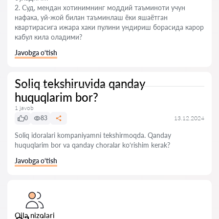
2. Суд, мендан хотинимнинг моддий таъминоти учун
нафака, уй-жой билан таъминлаш ёки яшаётган
квартирасига ижара хаки пулини ундириш борасида карор
кабул кила оладими?
Javobga o‘tish
Soliq tekshiruvida qanday
huquqlarim bor?
1 javob
0
83
13.12.2024
Soliq idoralari kompaniyamni tekshirmoqda. Qanday
huquqlarim bor va qanday choralar ko‘rishim kerak?
Javobga o‘tish
Oila nizolari