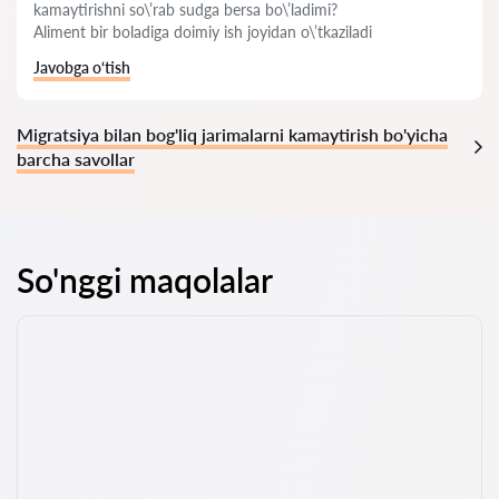
kamaytirishni so\’rab sudga bersa bo\’ladimi?
Aliment bir boladiga doimiy ish joyidan o\’tkaziladi
Javobga o‘tish
Migratsiya bilan bog'liq jarimalarni kamaytirish bo'yicha
barcha savollar
So'nggi maqolalar