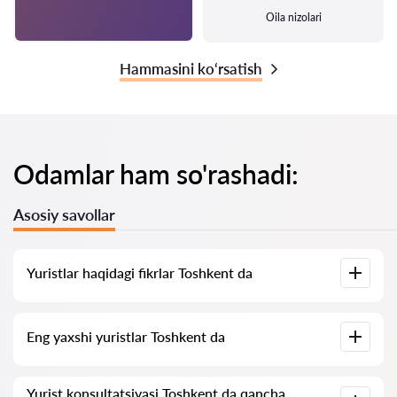
Oila nizolari
Hammasini ko‘rsatish
Odamlar ham so'rashadi:
Asosiy savollar
Yuristlar haqidagi fikrlar Toshkent da
Bizning xizmatimizda yuristlar haqidagi haqiqiy fikrlar
Eng yaxshi yuristlar Toshkent da
to‘plangan, biz salbiy fikrlarni o‘chirmaymiz va baholarni sun’iy
oshirish imkoniyati yo‘q.
Bizda Toshkent ning eng yaxshi yuristlari ro‘yxati to‘plangan
Yurist konsultatsiyasi Toshkent da qancha