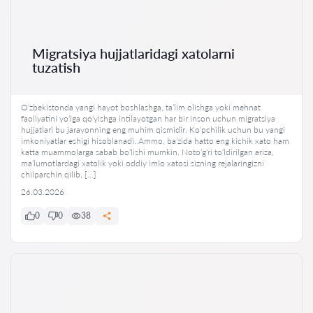
Migratsiya hujjatlaridagi xatolarni
tuzatish
O‘zbekistonda yangi hayot boshlashga, ta’lim olishga yoki mehnat
faoliyatini yo‘lga qo‘yishga intilayotgan har bir inson uchun migratsiya
hujjatlari bu jarayonning eng muhim qismidir. Ko‘pchilik uchun bu yangi
imkoniyatlar eshigi hisoblanadi. Ammo, ba’zida hatto eng kichik xato ham
katta muammolarga sabab bo‘lishi mumkin. Noto‘g‘ri to‘ldirilgan ariza,
ma’lumotlardagi xatolik yoki oddiy imlo xatosi sizning rejalaringizni
chilparchin qilib, […]
26.03.2026
0
0
38