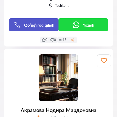
Toshkent
Qo‘ng‘iroq qilish
Yozish
0
0
15
Акрамова Нодира Мардоновна