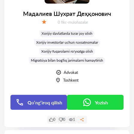
Мадалиев Шухрат Деҳқонович
Fikrlar:
0 fikr-mulohazalar
Baholash:
Xorijiy davlatlarda turar joy olish
Xorijiy investorlar uchun ruxsatnomalar
Xorijiy fuqarolarni ro'yxatga olish
Migratsiya bilan bog'liq jarimalarni kamaytirish
Advokat
Toshkent
Qo‘ng‘iroq qilish
Yozish
0
0
1