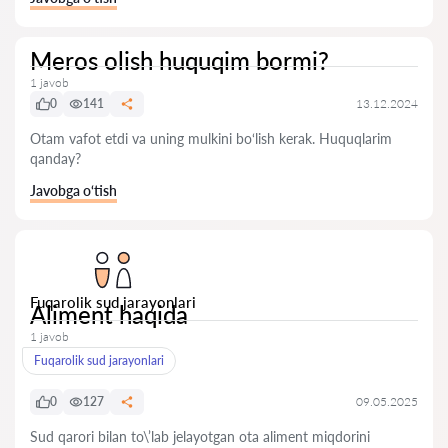
Meros olish huquqim bormi?
1 javob
0
141
13.12.2024
Otam vafot etdi va uning mulkini bo‘lish kerak. Huquqlarim
qanday?
Javobga o‘tish
Fuqarolik sud jarayonlari
Aliment haqida
1 javob
Fuqarolik sud jarayonlari
0
127
09.05.2025
Sud qarori bilan to\’lab jelayotgan ota aliment miqdorini