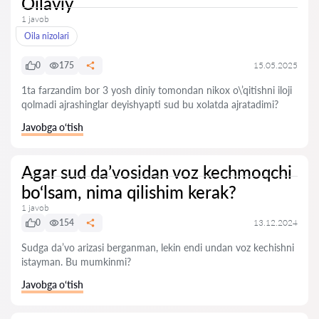
Oilaviy
1 javob
Oila nizolari
0
175
15.05.2025
1ta farzandim bor 3 yosh diniy tomondan nikox o\’qitishni iloji
qolmadi ajrashinglar deyishyapti sud bu xolatda ajratadimi?
Javobga o‘tish
Agar sud da’vosidan voz kechmoqchi
bo‘lsam, nima qilishim kerak?
1 javob
0
154
13.12.2024
Sudga da’vo arizasi berganman, lekin endi undan voz kechishni
istayman. Bu mumkinmi?
Javobga o‘tish