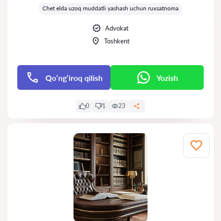
Chet elda uzoq muddatli yashash uchun ruxsatnoma
Advokat
Toshkent
Qo‘ng‘iroq qilish
Yozish
0
1
23