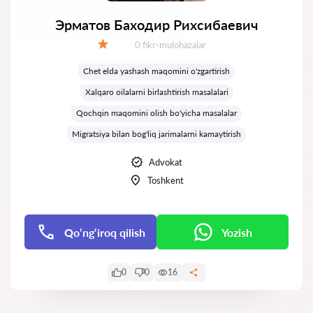
Эрматов Баходир Рихсибаевич
Fikrlar:
0 fikr-mulohazalar
Baholash:
Chet elda yashash maqomini o'zgartirish
Xalqaro oilalarni birlashtirish masalalari
Qochqin maqomini olish bo'yicha masalalar
Migratsiya bilan bog'liq jarimalarni kamaytirish
Advokat
Toshkent
Qo‘ng‘iroq qilish
Yozish
0
0
16