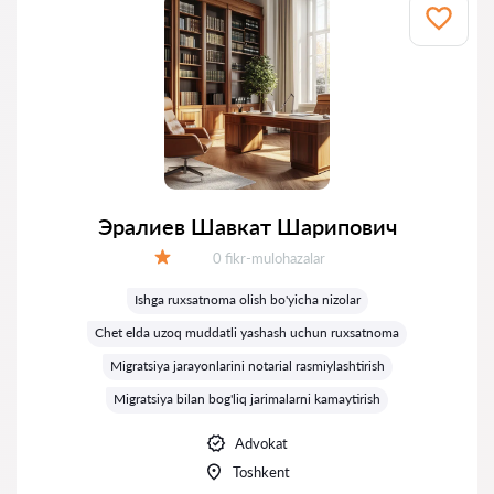
Эралиев Шавкат Шарипович
Fikrlar:
0 fikr-mulohazalar
Baholash:
Ishga ruxsatnoma olish bo'yicha nizolar
Chet elda uzoq muddatli yashash uchun ruxsatnoma
Migratsiya jarayonlarini notarial rasmiylashtirish
Migratsiya bilan bog'liq jarimalarni kamaytirish
Advokat
Toshkent