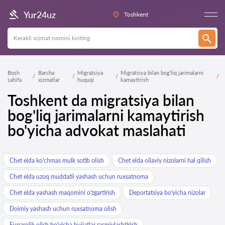
Yur24uz
Toshkent
Bosh
Barcha
Migratsiya
Migratsiya bilan bog'liq jarimalarni
sahifa
xizmatlar
huquqi
kamaytirish
Toshkent da migratsiya bilan
bog'liq jarimalarni kamaytirish
bo'yicha advokat maslahati
Chet elda ko'chmas mulk sotib olish
Chet elda oilaviy nizolarni hal qilish
Chet elda uzoq muddatli yashash uchun ruxsatnoma
Chet elda yashash maqomini o'zgartirish
Deportatsiya bo'yicha nizolar
Doimiy yashash uchun ruxsatnoma olish
Fuqarolik olish bo'yicha hujjatlar rasmiylashtirish