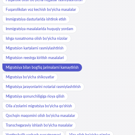
Fuqarolikdan voz kechish bo'yicha masalalar
Immigratsiya dasturlarida ishtirok etish
Immigratsiya masalalarida huquqiy yordam
Ishga ruxsatnoma olish bo'yicha nizolar
Migratsion kartalarni rasmiylashtirish
Migratsion reestrga kiritish masalalari
Migratsiya bilan bog'liq jarimalarni kamaytirish
Migratsiya bo'yicha shikoyatlar
Migratsiya jarayonlarini notarial rasmiylashtirish
Migratsiya qonunchiligiga rioya qilish
Oila a'zolarini migratsiya bo'yicha qo'shish
Qochqin maqomini olish bo'yicha masalalar
Transchegaraviy ishlash bo'yicha masalalar
Vaqtinchalik yashash ruxsatnomasi
Viza olish bo'yicha nizolar