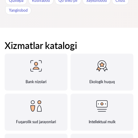
Qiziltepa
Kushrabod
Qo‘shko‘pir
Sayxunobod
Chust
Yangirobod
Xizmatlar katalogi
Bank nizolari
Ekologik huquq
Fuqarolik sud jarayonlari
Intellektual mulk