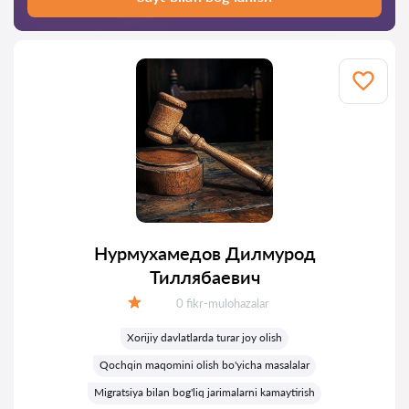
Нурмухамедов Дилмурод
Тиллябаевич
Fikrlar:
0 fikr-mulohazalar
Baholash:
Xorijiy davlatlarda turar joy olish
Qochqin maqomini olish bo'yicha masalalar
Migratsiya bilan bog'liq jarimalarni kamaytirish