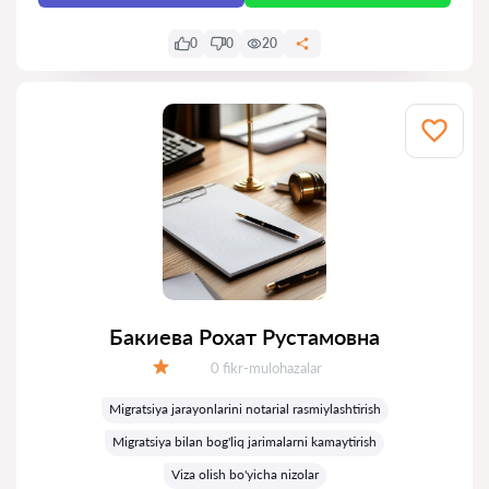
0
0
20
Бакиева Рохат Рустамовна
Fikrlar:
0 fikr-mulohazalar
Baholash:
Migratsiya jarayonlarini notarial rasmiylashtirish
Migratsiya bilan bog'liq jarimalarni kamaytirish
Viza olish bo'yicha nizolar