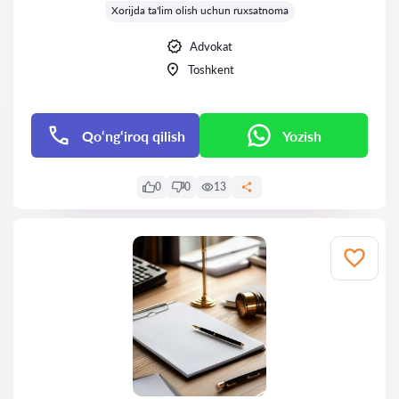
Xorijda ta'lim olish uchun ruxsatnoma
Advokat
Toshkent
Qo‘ng‘iroq qilish
Yozish
0
0
13