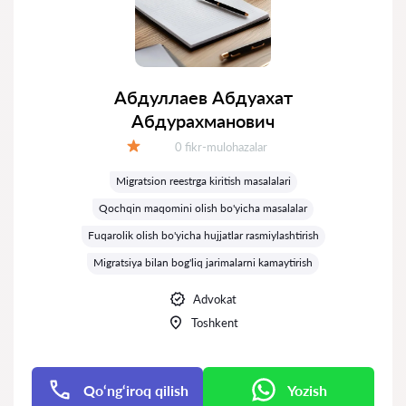
Абдуллаев Абдуахат
Абдурахманович
Fikrlar:
0 fikr-mulohazalar
Baholash:
Migratsion reestrga kiritish masalalari
Qochqin maqomini olish bo'yicha masalalar
Fuqarolik olish bo'yicha hujjatlar rasmiylashtirish
Migratsiya bilan bog'liq jarimalarni kamaytirish
Advokat
Toshkent
Qo‘ng‘iroq qilish
Yozish