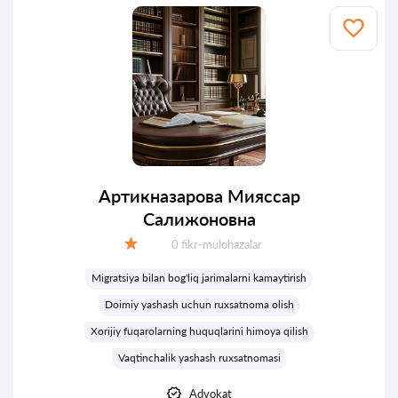
Артикназарова Мияссар
Салижоновна
Fikrlar:
0 fikr-mulohazalar
Baholash:
Migratsiya bilan bog'liq jarimalarni kamaytirish
Doimiy yashash uchun ruxsatnoma olish
Xorijiy fuqarolarning huquqlarini himoya qilish
Vaqtinchalik yashash ruxsatnomasi
Advokat