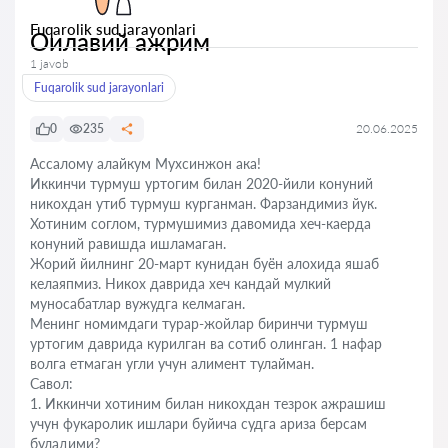
Fuqarolik sud jarayonlari
Оилавий ажрим
1 javob
Fuqarolik sud jarayonlari
0
235
20.06.2025
Ассалому алайкум Мухсинжон ака!
Иккинчи турмуш уртогим билан 2020-йили конуний
никохдан утиб турмуш курганман. Фарзандимиз йук.
Хотиним соглом, турмушимиз давомида хеч-каерда
конуний равишда ишламаган.
Жорий йилнинг 20-март кунидан буён алохида яшаб
келаяпмиз. Никох даврида хеч кандай мулкий
муносабатлар вужудга келмаган.
Менинг номимдаги турар-жойлар биринчи турмуш
уртогим даврида курилган ва сотиб олинган. 1 нафар
волга етмаган угли учун алимент тулайман.
Савол:
1. Иккинчи хотиним билан никохдан тезрок ажрашиш
учун фукаролик ишлари буйича судга ариза берсам
буладими?