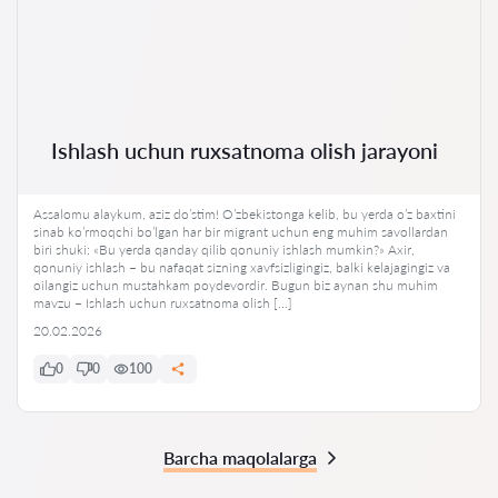
Ishlash uchun ruxsatnoma olish jarayoni
Assalomu alaykum, aziz do’stim! O’zbekistonga kelib, bu yerda o’z baxtini
sinab ko’rmoqchi bo’lgan har bir migrant uchun eng muhim savollardan
biri shuki: «Bu yerda qanday qilib qonuniy ishlash mumkin?» Axir,
qonuniy ishlash – bu nafaqat sizning xavfsizligingiz, balki kelajagingiz va
oilangiz uchun mustahkam poydevordir. Bugun biz aynan shu muhim
mavzu – Ishlash uchun ruxsatnoma olish […]
20.02.2026
0
0
100
Barcha maqolalarga