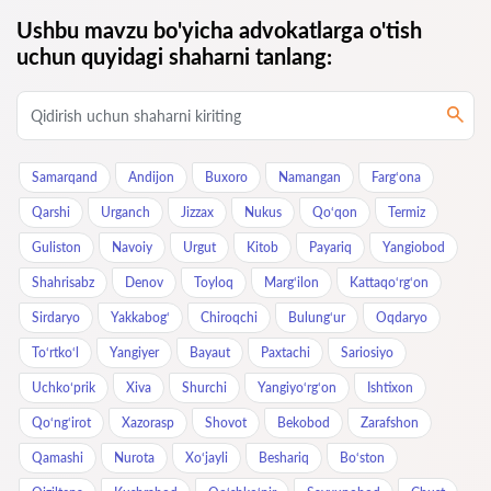
Ushbu mavzu bo'yicha advokatlarga o'tish
uchun quyidagi shaharni tanlang:
Samarqand
Andijon
Buxoro
Namangan
Farg‘ona
Qarshi
Urganch
Jizzax
Nukus
Qo‘qon
Termiz
Guliston
Navoiy
Urgut
Kitob
Payariq
Yangiobod
Shahrisabz
Denov
Toyloq
Marg‘ilon
Kattaqo‘rg‘on
Sirdaryo
Yakkabog‘
Chiroqchi
Bulung‘ur
Oqdaryo
To‘rtko‘l
Yangiyer
Bayaut
Paxtachi
Sariosiyo
Uchkoʻprik
Xiva
Shurchi
Yangiyo‘rg‘on
Ishtixon
Qo‘ng‘irot
Xazorasp
Shovot
Bekobod
Zarafshon
Qamashi
Nurota
Xo‘jayli
Beshariq
Bo‘ston