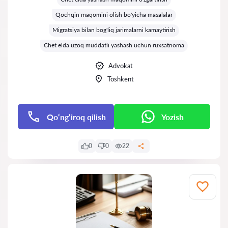
Qochqin maqomini olish bo'yicha masalalar
Migratsiya bilan bog'liq jarimalarni kamaytirish
Chet elda uzoq muddatli yashash uchun ruxsatnoma
Advokat
Toshkent
Qo‘ng‘iroq qilish
Yozish
0
0
22