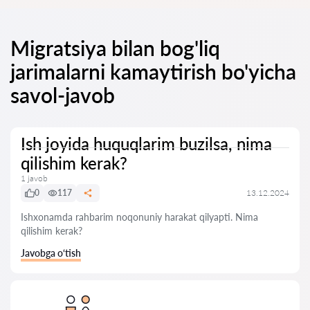
Migratsiya bilan bog'liq
jarimalarni kamaytirish bo'yicha
savol-javob
Ish joyida huquqlarim buzilsa, nima
qilishim kerak?
1 javob
0
117
13.12.2024
Ishxonamda rahbarim noqonuniy harakat qilyapti. Nima
qilishim kerak?
Javobga o‘tish