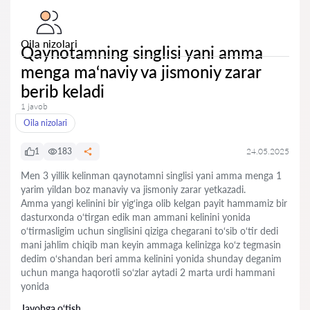
Oila nizolari
Qaynotamning singlisi yani amma
menga ma‘naviy va jismoniy zarar
berib keladi
1 javob
Oila nizolari
1
183
24.05.2025
Men 3 yillik kelinman qaynotamni singlisi yani amma menga 1
yarim yildan boz manaviy va jismoniy zarar yetkazadi.
Amma yangi kelinini bir yig‘inga olib kelgan payit hammamiz bir
dasturxonda o‘tirgan edik man ammani kelinini yonida
o‘tirmasligim uchun singlisini qiziga chegarani to‘sib o‘tir dedi
mani jahlim chiqib man keyin ammaga kelinizga ko‘z tegmasin
dedim o‘shandan beri amma kelinini yonida shunday deganim
uchun manga haqorotli so‘zlar aytadi 2 marta urdi hammani
yonida
Javobga o‘tish