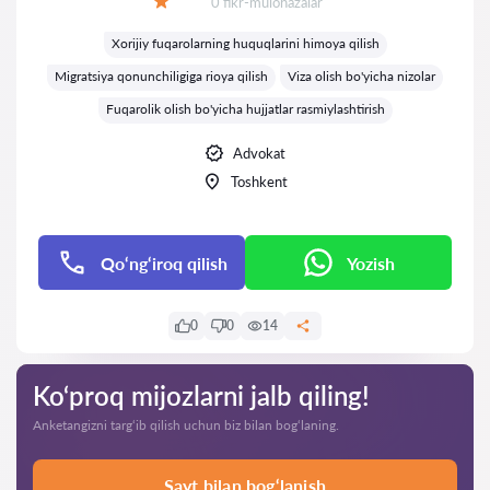
Fikrlar:
0 fikr-mulohazalar
Baholash:
Xorijiy fuqarolarning huquqlarini himoya qilish
Migratsiya qonunchiligiga rioya qilish
Viza olish bo'yicha nizolar
Fuqarolik olish bo'yicha hujjatlar rasmiylashtirish
Advokat
Toshkent
Qo‘ng‘iroq qilish
Yozish
0
0
14
Ko‘proq mijozlarni jalb qiling!
Anketangizni targ‘ib qilish uchun biz bilan bog‘laning.
Sayt bilan bog‘lanish