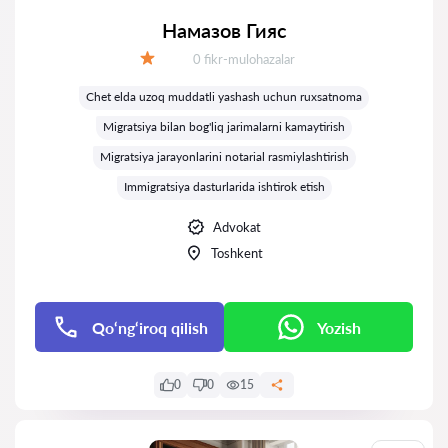
Намазов Гияс
Fikrlar:
0 fikr-mulohazalar
Baholash:
Chet elda uzoq muddatli yashash uchun ruxsatnoma
Migratsiya bilan bog'liq jarimalarni kamaytirish
Migratsiya jarayonlarini notarial rasmiylashtirish
Immigratsiya dasturlarida ishtirok etish
Advokat
Toshkent
Qo‘ng‘iroq qilish
Yozish
0
0
15