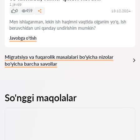
1 javob
0
459
13.12.2024
Men ishlaganman, lekin ish haqimni vaqtida olganim yo‘q. Ish
beruvchidan uni qanday undirishim mumkin?
Javobga o‘tish
Migratsiya va fuqarolik masalalari bo'yicha nizolar
bo'yicha barcha savollar
So'nggi maqolalar