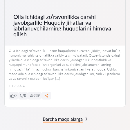
Oila ichidagi zo’ravonlikka qarshi
javobgarlik: Huquqiy jihatlar va
jabrlanuvchilarning huquqlarini himoya
qilish
Oila ichidagi zo’ravonlik – inson huquqlarini buzuvchi jiddiy jinoyat bo’lib,
jismoniy va ruhiy salomatlikka salbiy ta’sir ko’rsatadi. O’zbekistonda oxirgi
yillarda oila ichidagi zo’ravonlikka qarshi javobgarlik kuchaytirildi va
huquqni muhofaza qilish organlari va sud tizimi jabrlanuvchilarning
himoyasini ta’minlash uchun barcha imkoniyatlarni yaratmoqda. Ushbu
maqolada oila ichidagi zo’ravonlikka qarshi javobgarlikni, turli xil jazolarni
va zo’ravonlik qurboni bo’lgan […]
1.12.2024
0
0
239
Barcha maqolalarga