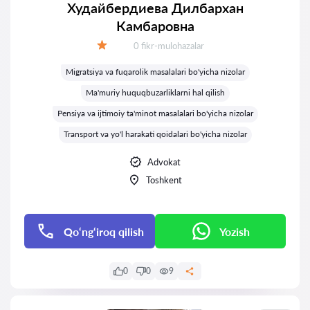
Худайбердиева Дилбархан
Камбаровна
Fikrlar:
0 fikr-mulohazalar
Baholash:
Migratsiya va fuqarolik masalalari bo'yicha nizolar
Ma'muriy huquqbuzarliklarni hal qilish
Pensiya va ijtimoiy ta'minot masalalari bo'yicha nizolar
Transport va yo'l harakati qoidalari bo'yicha nizolar
Advokat
Toshkent
Qo‘ng‘iroq qilish
Yozish
0
0
9