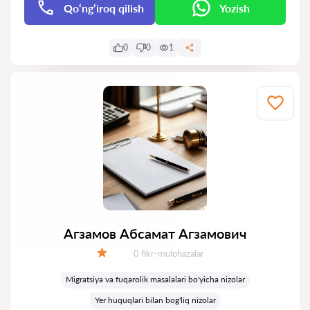
Qo‘ng‘iroq qilish
Yozish
0
0
1
Агзамов Абсамат Агзамович
Fikrlar:
0 fikr-mulohazalar
Baholash:
Migratsiya va fuqarolik masalalari bo'yicha nizolar
Yer huquqlari bilan bog'liq nizolar