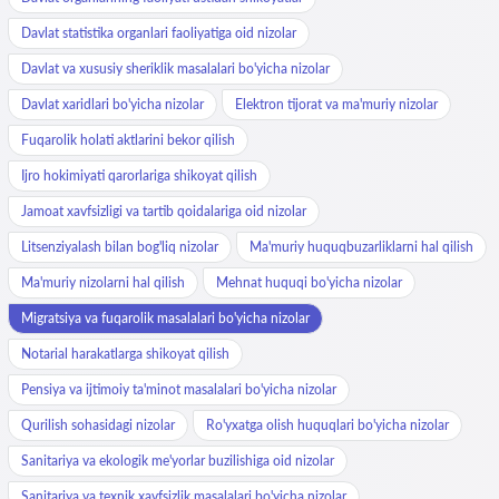
Davlat statistika organlari faoliyatiga oid nizolar
Davlat va xususiy sheriklik masalalari bo'yicha nizolar
Davlat xaridlari bo'yicha nizolar
Elektron tijorat va ma'muriy nizolar
Fuqarolik holati aktlarini bekor qilish
Ijro hokimiyati qarorlariga shikoyat qilish
Jamoat xavfsizligi va tartib qoidalariga oid nizolar
Litsenziyalash bilan bog'liq nizolar
Ma'muriy huquqbuzarliklarni hal qilish
Ma'muriy nizolarni hal qilish
Mehnat huquqi bo'yicha nizolar
Migratsiya va fuqarolik masalalari bo'yicha nizolar
Notarial harakatlarga shikoyat qilish
Pensiya va ijtimoiy ta'minot masalalari bo'yicha nizolar
Qurilish sohasidagi nizolar
Ro'yxatga olish huquqlari bo'yicha nizolar
Sanitariya va ekologik me'yorlar buzilishiga oid nizolar
Sanitariya va texnik xavfsizlik masalalari bo'yicha nizolar