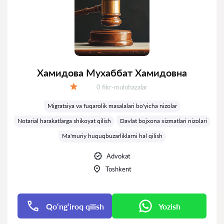
Хамидова Мухаббат Хамидовна
Fikrlar:
0 fikr-mulohazalar
Baholash:
Migratsiya va fuqarolik masalalari bo'yicha nizolar
Notarial harakatlarga shikoyat qilish
Davlat bojxona xizmatlari nizolari
Ma'muriy huquqbuzarliklarni hal qilish
Advokat
Toshkent
Qo‘ng‘iroq qilish
Yozish