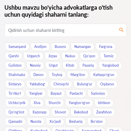
Ushbu mavzu bo'yicha advokatlarga o'tish
uchun quyidagi shaharni tanlang:
Samarqand
Andijon
Buxoro
Namangan
Farg‘ona
Qarshi
Urganch
Jizzax
Nukus
Qo‘qon
Termiz
Guliston
Navoiy
Urgut
Kitob
Payariq
Yangiobod
Shahrisabz
Denov
Toyloq
Marg‘ilon
Kattaqo‘rg‘on
Sirdaryo
Yakkabog‘
Chiroqchi
Bulung‘ur
Oqdaryo
To‘rtko‘l
Yangiyer
Bayaut
Paxtachi
Sariosiyo
Uchkoʻprik
Xiva
Shurchi
Yangiyo‘rg‘on
Ishtixon
Qo‘ng‘irot
Xazorasp
Shovot
Bekobod
Zarafshon
Qamashi
Nurota
Xo‘jayli
Beshariq
Bo‘ston
Qiziltepa
Kushrabod
Qo‘shko‘pir
Sayxunobod
Chust