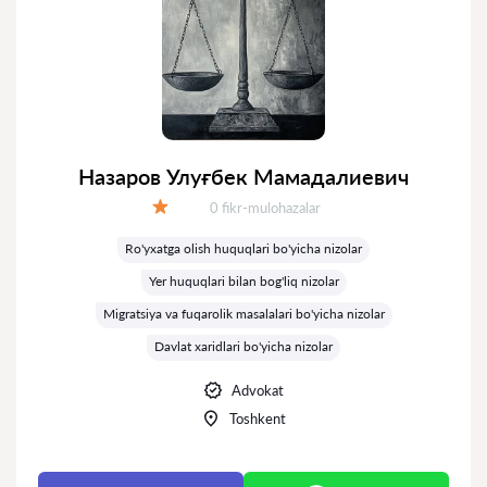
Назаров Улуғбек Мамадалиевич
Fikrlar:
0 fikr-mulohazalar
Baholash:
Ro'yxatga olish huquqlari bo'yicha nizolar
Yer huquqlari bilan bog'liq nizolar
Migratsiya va fuqarolik masalalari bo'yicha nizolar
Davlat xaridlari bo'yicha nizolar
Advokat
Toshkent