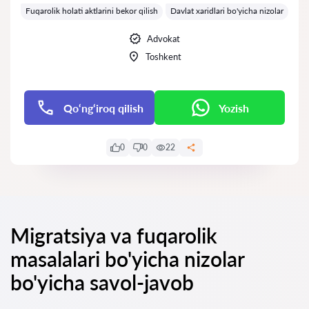
Fuqarolik holati aktlarini bekor qilish
Davlat xaridlari bo'yicha nizolar
Advokat
Toshkent
Qo‘ng‘iroq qilish
Yozish
0
0
22
Migratsiya va fuqarolik
masalalari bo'yicha nizolar
bo'yicha savol-javob