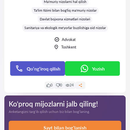
Ma'muriy nizolarni hal qilish
Ta'lim tizimi bilan bog'liq ma'muriy nizolar
Davlat bojxona xizmatlari nizolari
Sanitariya va ekologik me'yorlar buzilishiga oid nizolar
Advokat
Toshkent
Qo‘ng‘iroq qilish
Yozish
0
0
24
Ko‘proq mijozlarni jalb qiling!
Anketangizni targ‘ib qilish uchun biz bilan bog‘laning.
Sayt bilan bog‘lanish