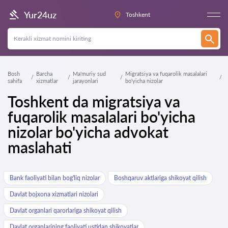
Yur24uz
Toshkent
Bosh
Barcha
Ma'muriy sud
Migratsiya va fuqarolik masalalari
sahifa
xizmatlar
jarayonlari
bo'yicha nizolar
Toshkent da migratsiya va
fuqarolik masalalari bo'yicha
nizolar bo'yicha advokat
maslahati
Bank faoliyati bilan bog'liq nizolar
Boshqaruv aktlariga shikoyat qilish
Davlat bojxona xizmatlari nizolari
Davlat organlari qarorlariga shikoyat qilish
Davlat organlarining faoliyati ustidan shikoyatlar