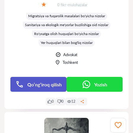
Fikrlar:
0 fikr-mulohazalar
Baholash:
Migratsiya va fuqarolik masalalari bo'yicha nizolar
Sanitariya va ekologik me'yorlar buzilishiga oid nizolar
Ro'yxatga olish huquqlari bo'yicha nizolar
Yer huquqlari bilan bog'liq nizolar
Advokat
Toshkent
Qo‘ng‘iroq qilish
Yozish
0
0
12