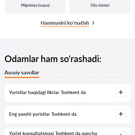
Migratsiya huquqi
Oila nizolari
Hammasini ko‘rsatish
Odamlar ham so'rashadi:
Asosiy savollar
Yuristlar haqidagi fikrlar Toshkent da
Bizning xizmatimizda yuristlar haqidagi haqiqiy fikrlar
Eng yaxshi yuristlar Toshkent da
to‘plangan, biz salbiy fikrlarni o‘chirmaymiz va baholarni sun’iy
oshirish imkoniyati yo‘q.
Bizda Toshkent ning eng yaxshi yuristlari ro‘yxati to‘plangan
Yurist konsultatsiyasi Toshkent da qancha