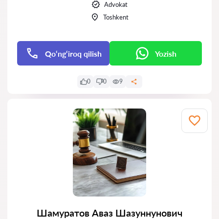
Advokat
Toshkent
Qo‘ng‘iroq qilish
Yozish
0
0
9
Шамуратов Аваз Шазуннунович