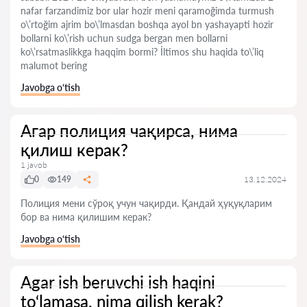
nafar farzandimiz bor ular hozir meni qaramoğimda turmush
o\’rtoğim ajrim bo\’lmasdan boshqa ayol bn yashayapti hozir
bollarni ko\’rish uchun sudga bergan men bollarni
ko\’rsatmaslikkga haqqim bormi? İltimos shu haqida to\’liq
malumot bering
Javobga o‘tish
Агар полиция чақирса, нима
қилиш керак?
1 javob
0
149
13.12.2024
Полиция мени сўроқ учун чақирди. Қандай ҳуқуқларим
бор ва нима қилишим керак?
Javobga o‘tish
Agar ish beruvchi ish haqini
to‘lamasa, nima qilish kerak?