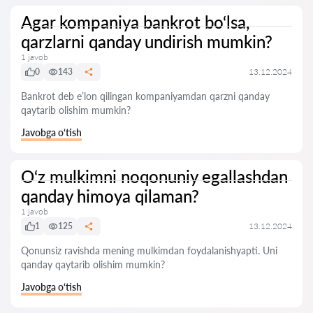
Agar kompaniya bankrot bo‘lsa,
qarzlarni qanday undirish mumkin?
1 javob
0
143
13.12.2024
Bankrot deb e’lon qilingan kompaniyamdan qarzni qanday
qaytarib olishim mumkin?
Javobga o‘tish
O‘z mulkimni noqonuniy egallashdan
qanday himoya qilaman?
1 javob
1
125
13.12.2024
Qonunsiz ravishda mening mulkimdan foydalanishyapti. Uni
qanday qaytarib olishim mumkin?
Javobga o‘tish