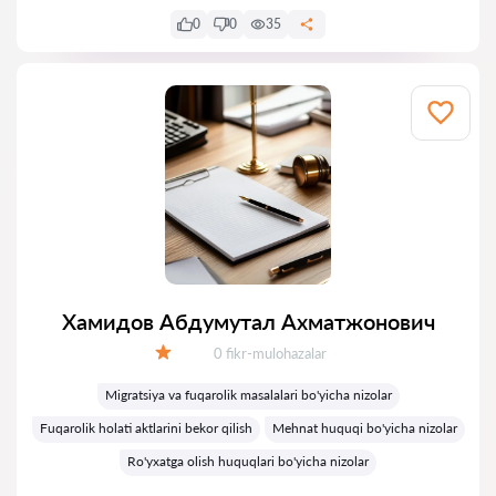
0
0
35
Хамидов Абдумутал Ахматжонович
Fikrlar:
0 fikr-mulohazalar
Baholash:
Migratsiya va fuqarolik masalalari bo'yicha nizolar
Fuqarolik holati aktlarini bekor qilish
Mehnat huquqi bo'yicha nizolar
Ro'yxatga olish huquqlari bo'yicha nizolar