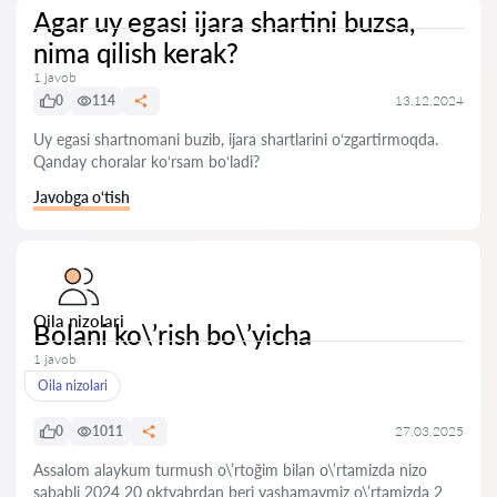
Agar uy egasi ijara shartini buzsa,
nima qilish kerak?
1 javob
0
114
13.12.2024
Uy egasi shartnomani buzib, ijara shartlarini o‘zgartirmoqda.
Qanday choralar ko‘rsam bo‘ladi?
Javobga o‘tish
Oila nizolari
Bolani ko\’rish bo\’yicha
1 javob
Oila nizolari
0
1011
27.03.2025
Assalom alaykum turmush o\’rtoğim bilan o\’rtamizda nizo
sababli 2024 20 oktyabrdan beri yashamaymiz o\’rtamizda 2