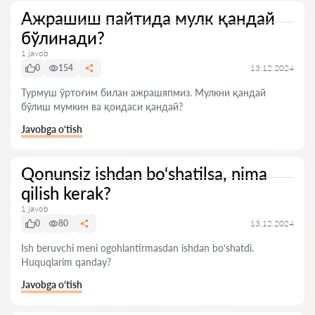
Ажрашиш пайтида мулк қандай
бўлинади?
1 javob
0
154
13.12.2024
Турмуш ўртоғим билан ажрашяпмиз. Мулкни қандай
бўлиш мумкин ва қоидаси қандай?
Javobga o‘tish
Qonunsiz ishdan bo‘shatilsa, nima
qilish kerak?
1 javob
0
80
13.12.2024
Ish beruvchi meni ogohlantirmasdan ishdan bo‘shatdi.
Huquqlarim qanday?
Javobga o‘tish