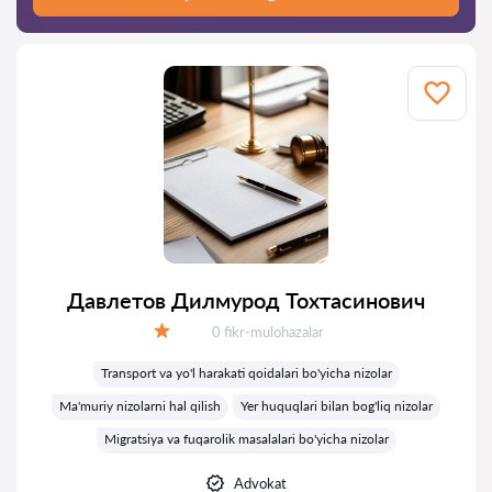
Давлетов Дилмурод Тохтасинович
Fikrlar:
0 fikr-mulohazalar
Baholash:
Transport va yo'l harakati qoidalari bo'yicha nizolar
Ma'muriy nizolarni hal qilish
Yer huquqlari bilan bog'liq nizolar
Migratsiya va fuqarolik masalalari bo'yicha nizolar
Advokat