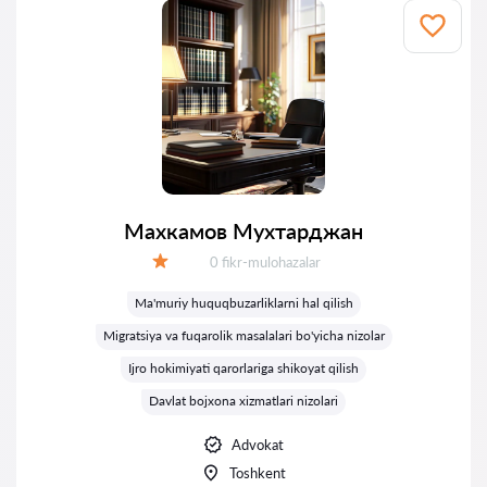
Махкамов Мухтарджан
Fikrlar:
0 fikr-mulohazalar
Baholash:
Ma'muriy huquqbuzarliklarni hal qilish
Migratsiya va fuqarolik masalalari bo'yicha nizolar
Ijro hokimiyati qarorlariga shikoyat qilish
Davlat bojxona xizmatlari nizolari
Advokat
Toshkent