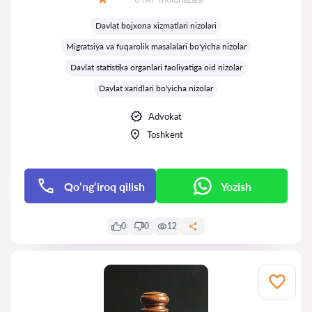
Baholash:
Davlat bojxona xizmatlari nizolari
Migratsiya va fuqarolik masalalari bo'yicha nizolar
Davlat statistika organlari faoliyatiga oid nizolar
Davlat xaridlari bo'yicha nizolar
Advokat
Toshkent
Qo‘ng‘iroq qilish
Yozish
0
0
12