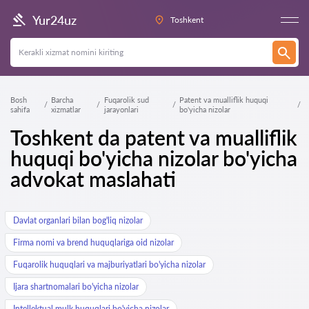
Yur24uz
Toshkent
Bosh
Barcha
Fuqarolik sud
Patent va mualliflik huquqi
sahifa
xizmatlar
jarayonlari
bo'yicha nizolar
Toshkent da patent va mualliflik
huquqi bo'yicha nizolar bo'yicha
advokat maslahati
Davlat organlari bilan bog'liq nizolar
Firma nomi va brend huquqlariga oid nizolar
Fuqarolik huquqlari va majburiyatlari bo'yicha nizolar
Ijara shartnomalari bo'yicha nizolar
Intellektual mulk huquqlari bo'yicha nizolar