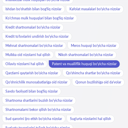
Ishdan bo'shatish bilan bog'liq nizolar
Kafolat masalalari bo'yicha nizolar
Ko'chmas mulk huquqlari bilan bog'liq nizolar
Kredit shartnomalari bo'yicha nizolar
Kredit to'lovlarini undirish bo'yicha nizolar
Mehnat shartnomalari bo'yicha nizolar
Meros huquqi bo'yicha nizolar
Mulkka oid nizolarni hal qilish
Nikoh shartnomalari bo'yicha nizolar
Oilaviy nizolarni hal qilish
Patent va mualliflik huquqi bo'yicha nizolar
Qarzlarni qaytarish bo'yicha nizolar
Qo'shimcha shartlar bo'yicha nizolar
Qo'shnichilik munosabatlariga oid nizolar
Qonun buzilishiga oid da'volar
Savdo faoliyati bilan bog'liq nizolar
Shartnoma shartlarini buzish bo'yicha nizolar
Shartnomalarni bekor qilish bo'yicha nizolar
Sud qarorini ijro etish bo'yicha nizolar
Sug'urta nizolarini hal qilish
Sug'urta tovonlarini to'lash bo'yicha nizolar