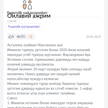
Fuqarolik sud jarayonlari
Оилавий ажрим
1 javob
Fuqarolik sud jarayonlari
0
235
20.06.2025
Ассалому алайкум Мухсинжон ака!
Иккинчи турмуш уртогим билан 2020-йили конуний
никохдан утиб турмуш курганман. Фарзандимиз йук.
Хотиним соглом, турмушимиз давомида хеч-каерда
конуний равишда ишламаган.
Жорий йилнинг 20-март кунидан буён алохида яшаб
келаяпмиз. Никох даврида хеч кандай мулкий
муносабатлар вужудга келмаган.
Менинг номимдаги турар-жойлар биринчи турмуш
уртогим даврида курилган ва сотиб олинган. 1 нафар
волга етмаган угли учун алимент тулайман.
Савол:
1. Иккинчи хотиним билан никохдан тезрок ажрашиш
учун фукаролик ишлари буйича судга ариза берсам