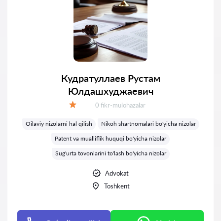
Кудратуллаев Рустам
Юлдашхуджаевич
Fikrlar:
0 fikr-mulohazalar
Baholash:
Oilaviy nizolarni hal qilish
Nikoh shartnomalari bo'yicha nizolar
Patent va mualliflik huquqi bo'yicha nizolar
Sug'urta tovonlarini to'lash bo'yicha nizolar
Advokat
Toshkent