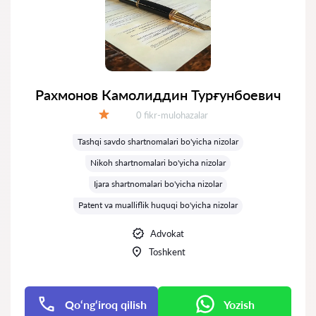
Рахмонов Камолиддин Турғунбоевич
Fikrlar:
0 fikr-mulohazalar
Baholash:
Tashqi savdo shartnomalari bo'yicha nizolar
Nikoh shartnomalari bo'yicha nizolar
Ijara shartnomalari bo'yicha nizolar
Patent va mualliflik huquqi bo'yicha nizolar
Advokat
Toshkent
Qo‘ng‘iroq qilish
Yozish