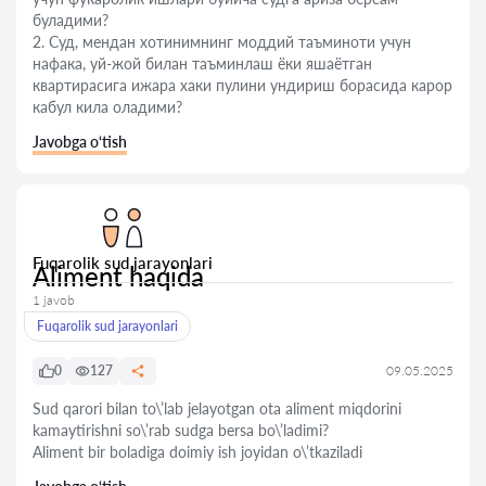
буладими?
2. Суд, мендан хотинимнинг моддий таъминоти учун
нафака, уй-жой билан таъминлаш ёки яшаётган
квартирасига ижара хаки пулини ундириш борасида карор
кабул кила оладими?
Javobga o‘tish
Fuqarolik sud jarayonlari
Aliment haqida
1 javob
Fuqarolik sud jarayonlari
0
127
09.05.2025
Sud qarori bilan to\’lab jelayotgan ota aliment miqdorini
kamaytirishni so\’rab sudga bersa bo\’ladimi?
Aliment bir boladiga doimiy ish joyidan o\’tkaziladi