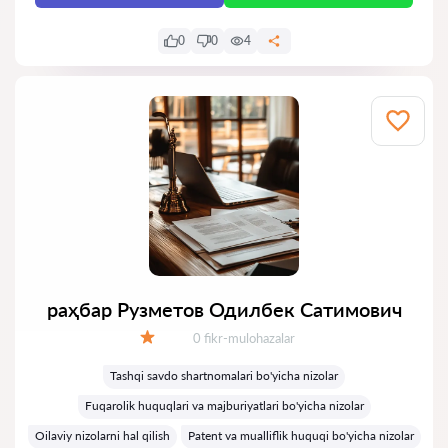
0
0
4
раҳбар Рузметов Одилбек Сатимович
Fikrlar:
0 fikr-mulohazalar
Baholash:
Tashqi savdo shartnomalari bo'yicha nizolar
Fuqarolik huquqlari va majburiyatlari bo'yicha nizolar
Oilaviy nizolarni hal qilish
Patent va mualliflik huquqi bo'yicha nizolar