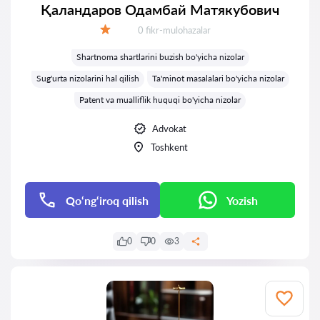
Қаландаров Одамбай Матякубович
Fikrlar:
0 fikr-mulohazalar
Baholash:
Shartnoma shartlarini buzish bo'yicha nizolar
Sug'urta nizolarini hal qilish
Ta'minot masalalari bo'yicha nizolar
Patent va mualliflik huquqi bo'yicha nizolar
Advokat
Toshkent
Qo‘ng‘iroq qilish
Yozish
0
0
3