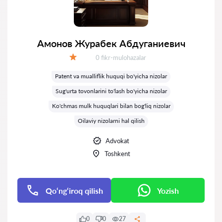
Амонов Журабек Абдуганиевич
Fikrlar:
0 fikr-mulohazalar
Baholash:
Patent va mualliflik huquqi bo'yicha nizolar
Sug'urta tovonlarini to'lash bo'yicha nizolar
Ko'chmas mulk huquqlari bilan bog'liq nizolar
Oilaviy nizolarni hal qilish
Advokat
Toshkent
Qo‘ng‘iroq qilish
Yozish
0
0
27