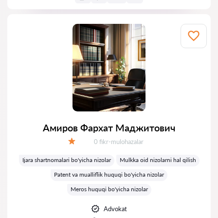
Амиров Фархат Маджитович
Fikrlar:
0 fikr-mulohazalar
Baholash:
Ijara shartnomalari bo'yicha nizolar
Mulkka oid nizolarni hal qilish
Patent va mualliflik huquqi bo'yicha nizolar
Meros huquqi bo'yicha nizolar
Advokat