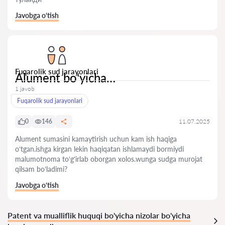
Javobga o‘tish
Fuqarolik sud jarayonlari
Alument boʻyicha…
1 javob
Fuqarolik sud jarayonlari
0
146
11.07.2025
Alument sumasini kamaytirish uchun kam ish haqiga
oʻtgan.ishga kirgan lekin haqiqatan ishlamaydi bormiydi
malumotnoma toʻgʻirlab oborgan xolos.wunga sudga murojat
qilsam boʻladimi?
Javobga o‘tish
Patent va mualliflik huquqi bo'yicha nizolar bo'yicha