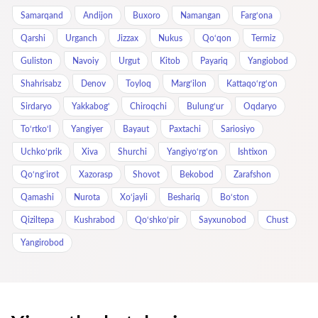
Samarqand
Andijon
Buxoro
Namangan
Farg‘ona
Qarshi
Urganch
Jizzax
Nukus
Qo‘qon
Termiz
Guliston
Navoiy
Urgut
Kitob
Payariq
Yangiobod
Shahrisabz
Denov
Toyloq
Marg‘ilon
Kattaqo‘rg‘on
Sirdaryo
Yakkabog‘
Chiroqchi
Bulung‘ur
Oqdaryo
To‘rtko‘l
Yangiyer
Bayaut
Paxtachi
Sariosiyo
Uchkoʻprik
Xiva
Shurchi
Yangiyo‘rg‘on
Ishtixon
Qo‘ng‘irot
Xazorasp
Shovot
Bekobod
Zarafshon
Qamashi
Nurota
Xo‘jayli
Beshariq
Bo‘ston
Qiziltepa
Kushrabod
Qo‘shko‘pir
Sayxunobod
Chust
Yangirobod