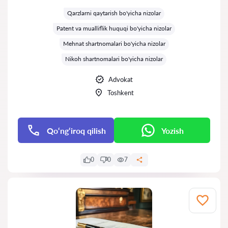
Baholash:
Qarzlarni qaytarish bo'yicha nizolar
Patent va mualliflik huquqi bo'yicha nizolar
Mehnat shartnomalari bo'yicha nizolar
Nikoh shartnomalari bo'yicha nizolar
Advokat
Toshkent
Qo‘ng‘iroq qilish
Yozish
0
0
7