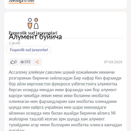
Javobga o‘tish
Fuqarolik sud jarayonlari
Алумент буйича
1 javob
Fuqarolik sud jarayonlari
0
192
07.03.2025
Ассалому алейкум саволим шукий хожайиним иккинчи
розгориман биринчи оийласидан Бир нафар Киз фарзанди
бор аёли киргизистон фукороси узбегистонга алументка
берган хозирда мендан икки фарзанди хам бор алумент
карори чикибди лекин мени икки боламни инобатка
олинмаган мен фарзандларим хам инобатка олинадими
шунда мен кайрга учрайман мен шари никохидаги
аёлиман хозирда мен билан яшайди биринчи аёлига Уй
жойларни ташлаб келган эрм шунда хам алумент
тулайдими агар мени болларим инобатка олинса канчадан
тулайди