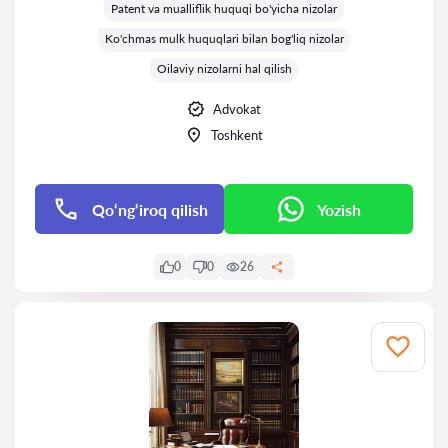
Patent va mualliflik huquqi bo'yicha nizolar
Ko'chmas mulk huquqlari bilan bog'liq nizolar
Oilaviy nizolarni hal qilish
Advokat
Toshkent
Qo‘ng‘iroq qilish
Yozish
0
0
26