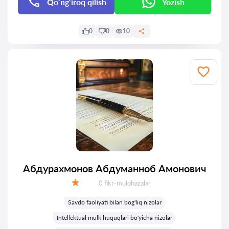
Qo‘ng‘iroq qilish
Yozish
0
0
10
Абдурахмонов Абдуманноб Амонович
Fikrlar:
0 fikr-mulohazalar
Baholash:
Savdo faoliyati bilan bog'liq nizolar
Intellektual mulk huquqlari bo'yicha nizolar