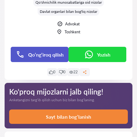
Qo'shnichilik munosabatlariga oid nizolar
Davlat organlari bilan bog'liq nizolar
Advokat
Toshkent
Qo‘ng‘iroq qilish
Yozish
0
0
22
Ko‘proq mijozlarni jalb qiling!
Anketangizni targ‘ib qilish uchun biz bilan bog‘laning.
Sayt bilan bog‘lanish