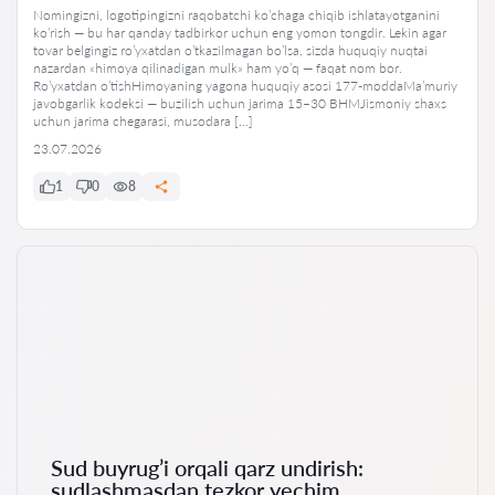
Nomingizni, logotipingizni raqobatchi ko’chaga chiqib ishlatayotganini
ko’rish — bu har qanday tadbirkor uchun eng yomon tongdir. Lekin agar
tovar belgingiz ro’yxatdan o’tkazilmagan bo’lsa, sizda huquqiy nuqtai
nazardan «himoya qilinadigan mulk» ham yo’q — faqat nom bor.
Ro’yxatdan o’tishHimoyaning yagona huquqiy asosi 177-moddaMa’muriy
javobgarlik kodeksi — buzilish uchun jarima 15–30 BHMJismoniy shaxs
uchun jarima chegarasi, musodara […]
23.07.2026
1
0
8
Sud buyrug’i orqali qarz undirish:
sudlashmasdan tezkor yechim