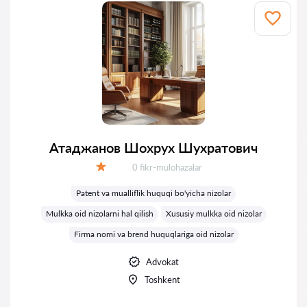
Атаджанов Шохрух Шухратович
Fikrlar:
0 fikr-mulohazalar
Baholash:
Patent va mualliflik huquqi bo'yicha nizolar
Mulkka oid nizolarni hal qilish
Xususiy mulkka oid nizolar
Firma nomi va brend huquqlariga oid nizolar
Advokat
Toshkent