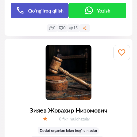
Qo‘ng‘iroq qilish
Yozish
0
0
15
Зияев Жoвaхир Низомович
Fikrlar:
0 fikr-mulohazalar
Baholash:
Davlat organlari bilan bog'liq nizolar