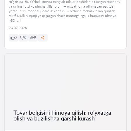
to’g’risida. Bu O’zbekistonda minglab oilalar boshidan o’tkazgan stsenariy,
va uning ildizi ko’pincha yillar oldin — ruxsatnoma olinmagan paytda
yotadi. 212-moddaFuqarolik kodeksi — o’zboshimchalik bilan qurilish
ta’rifi Mulk huquqi yo’qQurgan shaxs imoratga egalik huquqini olmaydi
~80 […]
23.07.2026
0
0
9
Tovar belgisini himoya qilish: ro’yxatga
olish va buzilishga qarshi kurash