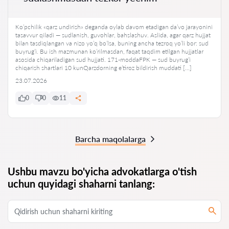
Ko’pchilik «qarz undirish» deganda oylab davom etadigan da’vo jarayonini
tasavvur qiladi — sudlanish, guvohlar, bahslashuv. Aslida, agar qarz hujjat
bilan tasdiqlangan va nizo yo’q bo’lsa, buning ancha tezroq yo’li bor: sud
buyrug’i. Bu ish mazmunan ko’rilmasdan, faqat taqdim etilgan hujjatlar
asosida chiqariladigan sud hujjati. 171-moddaFPK — sud buyrug’i
chiqarish shartlari 10 kunQarzdorning e’tiroz bildirish muddati […]
23.07.2026
0
0
11
Barcha maqolalarga
Ushbu mavzu bo'yicha advokatlarga o'tish
uchun quyidagi shaharni tanlang: