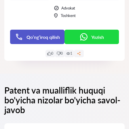
Advokat
Toshkent
Qo‘ng‘iroq qilish
Yozish
0
0
1
Patent va mualliflik huquqi
bo'yicha nizolar bo'yicha savol-
javob