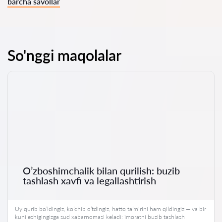
barcha savollar
So'nggi maqolalar
O’zboshimchalik bilan qurilish: buzib
tashlash xavfi va legallashtirish
Uy qurib bo’ldingiz, ko’chib o’tdingiz, hatto ta’mirini ham qildingiz — va bir
kuni eshigingizga sud xabarnomasi keladi: imoratni buzib tashlash