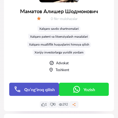
Маматов Алишер Шодмонович
Fikrlar:
0 fikr-mulohazalar
Baholash:
Xalqaro savdo shartnomalari
Xalqaro patent va litsenziyalash masalalari
Xalqaro mualliflik huquqlarini himoya qilish
Xorijiy investorlarga yuridik yordam
Advokat
Toshkent
Qo‘ng‘iroq qilish
Yozish
1
0
292