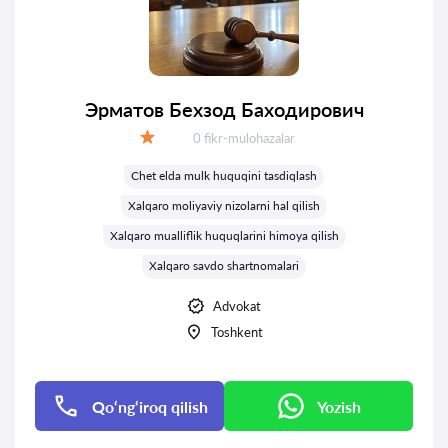
Эрматов Бехзод Баходирович
Fikrlar:
0 fikr-mulohazalar
Baholash:
Chet elda mulk huquqini tasdiqlash
Xalqaro moliyaviy nizolarni hal qilish
Xalqaro mualliflik huquqlarini himoya qilish
Xalqaro savdo shartnomalari
Advokat
Toshkent
Qo‘ng‘iroq qilish
Yozish