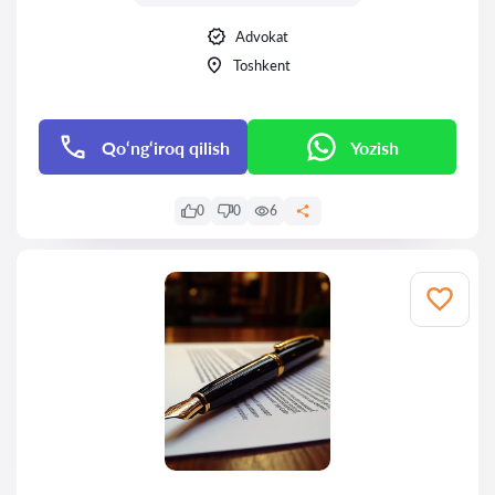
Advokat
Toshkent
Qo‘ng‘iroq qilish
Yozish
0
0
6