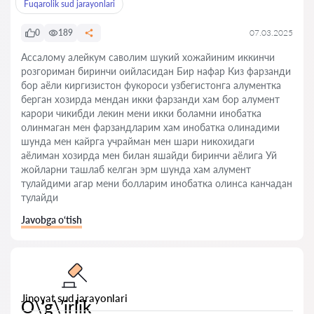
Fuqarolik sud jarayonlari
0
189
07.03.2025
Ассалому алейкум саволим шукий хожайиним иккинчи
розгориман биринчи оийласидан Бир нафар Киз фарзанди
бор аёли киргизистон фукороси узбегистонга алументка
берган хозирда мендан икки фарзанди хам бор алумент
карори чикибди лекин мени икки боламни инобатка
олинмаган мен фарзандларим хам инобатка олинадими
шунда мен кайрга учрайман мен шари никохидаги
аёлиман хозирда мен билан яшайди биринчи аёлига Уй
жойларни ташлаб келган эрм шунда хам алумент
тулайдими агар мени болларим инобатка олинса канчадан
тулайди
Javobga o‘tish
Jinoyat sud jarayonlari
O\’g\’irlik