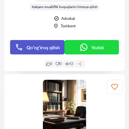
Xalqaro mualliflik huquqlarini himoya qilish
Advokat
Toshkent
Qo‘ng‘iroq qilish
Yozish
0
0
43