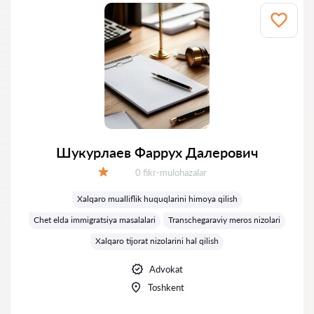
Шукурлаев Фаррух Далерович
Fikrlar:
0 fikr-mulohazalar
Baholash:
Xalqaro mualliflik huquqlarini himoya qilish
Chet elda immigratsiya masalalari
Transchegaraviy meros nizolari
Xalqaro tijorat nizolarini hal qilish
Advokat
Toshkent