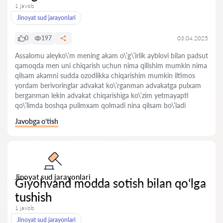
1 javob
Jinoyat sud jarayonlari
0
197
03.04.2025
Assalomu aleyko\’m mening akam o\’g\’irlik ayblovi bilan padsut
qamoqda men uni chiqarish uchun nima qilishim mumkin nima
qilsam akamni sudda ozodlikka chiqarishim mumkin iltimos
yordam berivoringlar advakat ko\’rganman advakatga pulxam
berganman lekin advakat chiqarishiga ko\’zim yetmayapti
qo\’limda boshqa pulimxam qolmadi nina qilsam bo\’ladi
Javobga o‘tish
Jinoyat sud jarayonlari
Giyohvand modda sotish bilan qoʻlga
tushish
1 javob
Jinoyat sud jarayonlari