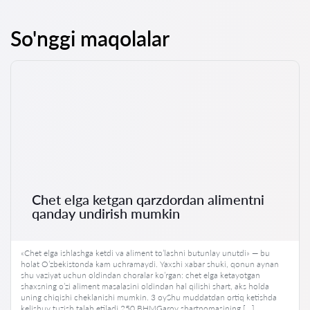
So'nggi maqolalar
Chet elga ketgan qarzdordan alimentni
qanday undirish mumkin
«Chet elga ishlashga ketdi va aliment to’lashni butunlay unutdi» — bu
holat O’zbekistonda kam uchramaydi. Yaxshi xabar shuki, qonun aynan
shu vaziyat uchun oldindan choralar ko’rgan: chet elga ketayotgan
shaxsning o’zi aliment masalasini oldindan hal qilishi shart, aks holda
uning chiqishi cheklanishi mumkin. 3 oyShu muddatdan ortiq ketishda
kelishuv tuzish talab etiladi 250 BHMGarov shartnomasining […]