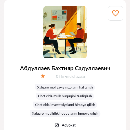
Абдуллаев Бахтияр Садуллаевич
Fikrlar:
0 fikr-mulohazalar
Baholash:
Xalqaro moliyaviy nizolarni hal qilish
Chet elda mulk huquqini tasdiqlash
Chet elda investitsiyalarni himoya qilish
Xalqaro mualliflik huquqlarini himoya qilish
Advokat