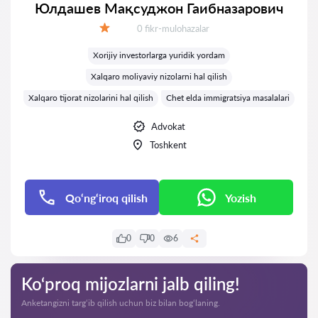
Юлдашев Мақсуджон Гаибназарович
Fikrlar:
0 fikr-mulohazalar
Baholash:
Xorijiy investorlarga yuridik yordam
Xalqaro moliyaviy nizolarni hal qilish
Xalqaro tijorat nizolarini hal qilish
Chet elda immigratsiya masalalari
Advokat
Toshkent
Qo‘ng‘iroq qilish
Yozish
0
0
6
Ko‘proq mijozlarni jalb qiling!
Anketangizni targ‘ib qilish uchun biz bilan bog‘laning.