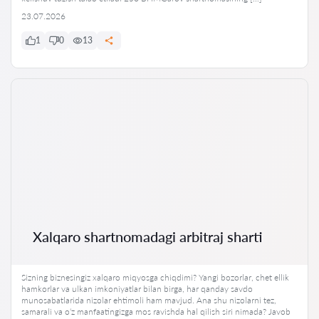
23.07.2026
1
0
13
Xalqaro shartnomadagi arbitraj sharti
Sizning biznesingiz xalqaro miqyosga chiqdimi? Yangi bozorlar, chet ellik
hamkorlar va ulkan imkoniyatlar bilan birga, har qanday savdo
munosabatlarida nizolar ehtimoli ham mavjud. Ana shu nizolarni tez,
samarali va o‘z manfaatingizga mos ravishda hal qilish siri nimada? Javob