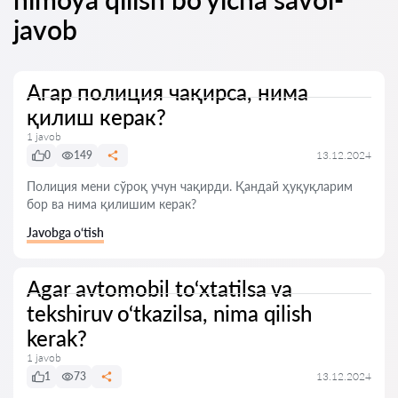
javob
Агар полиция чақирса, нима
қилиш керак?
1 javob
0
149
13.12.2024
Полиция мени сўроқ учун чақирди. Қандай ҳуқуқларим
бор ва нима қилишим керак?
Javobga o‘tish
Agar avtomobil to‘xtatilsa va
tekshiruv o‘tkazilsa, nima qilish
kerak?
1 javob
1
73
13.12.2024