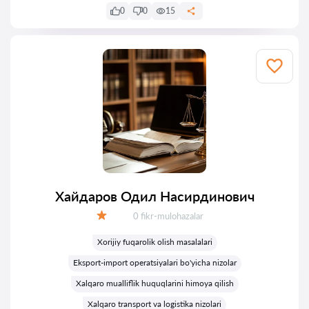
0
0
15
Хайдаров Одил Насирдинович
Fikrlar:
0 fikr-mulohazalar
Baholash:
Xorijiy fuqarolik olish masalalari
Eksport-import operatsiyalari bo'yicha nizolar
Xalqaro mualliflik huquqlarini himoya qilish
Xalqaro transport va logistika nizolari