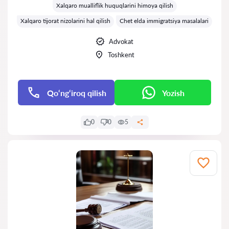
Xalqaro mualliflik huquqlarini himoya qilish
Xalqaro tijorat nizolarini hal qilish
Chet elda immigratsiya masalalari
Advokat
Toshkent
Qo‘ng‘iroq qilish
Yozish
0
0
5