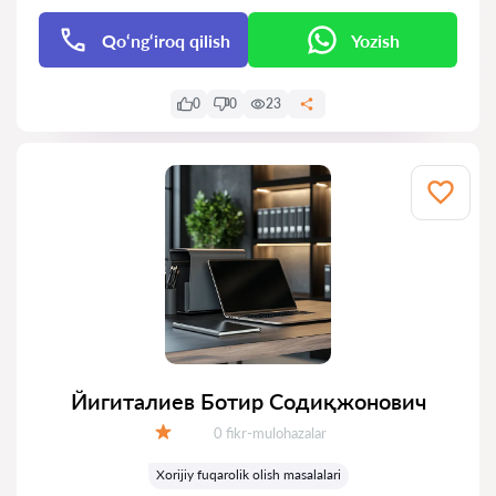
Qo‘ng‘iroq qilish
Yozish
0
0
23
Йигиталиев Ботир Содиқжонович
Fikrlar:
0 fikr-mulohazalar
Baholash:
Xorijiy fuqarolik olish masalalari