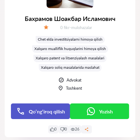
Бахрамов Шоакбар Исламович
Fikrlar:
0 fikr-mulohazalar
Baholash:
Chet elda investitsiyalarni himoya qilish
Xalqaro mualliflik huquqlarini himoya qilish
Xalqaro patent va litsenziyalash masalalari
Xalqaro soliq masalalarida maslahat
Advokat
Toshkent
Qo‘ng‘iroq qilish
Yozish
0
0
26