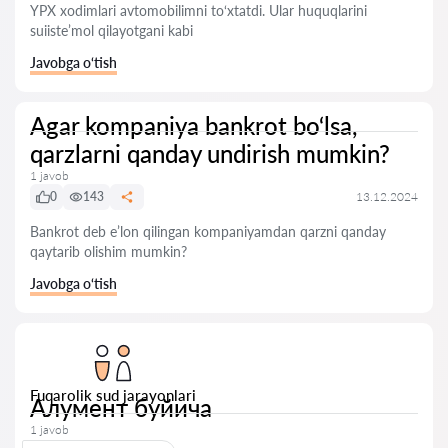
YPX xodimlari avtomobilimni to‘xtatdi. Ular huquqlarini
suiiste’mol qilayotgani kabi
Javobga o‘tish
Agar kompaniya bankrot bo‘lsa,
qarzlarni qanday undirish mumkin?
1 javob
0
143
13.12.2024
Bankrot deb e’lon qilingan kompaniyamdan qarzni qanday
qaytarib olishim mumkin?
Javobga o‘tish
Fuqarolik sud jarayonlari
Алумент буйича
1 javob