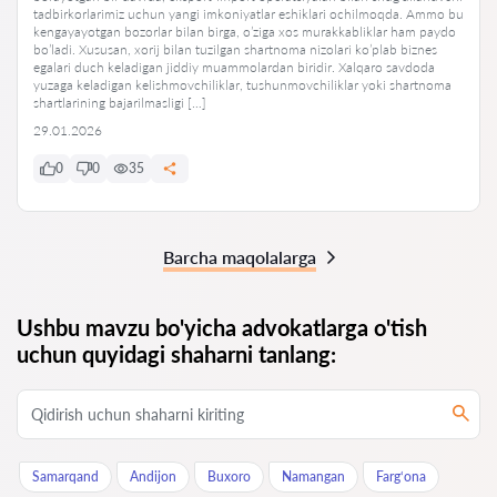
tadbirkorlarimiz uchun yangi imkoniyatlar eshiklari ochilmoqda. Ammo bu
kengayayotgan bozorlar bilan birga, o’ziga xos murakkabliklar ham paydo
bo’ladi. Xususan, xorij bilan tuzilgan shartnoma nizolari ko’plab biznes
egalari duch keladigan jiddiy muammolardan biridir. Xalqaro savdoda
yuzaga keladigan kelishmovchiliklar, tushunmovchiliklar yoki shartnoma
shartlarining bajarilmasligi […]
29.01.2026
0
0
35
Barcha maqolalarga
Ushbu mavzu bo'yicha advokatlarga o'tish
uchun quyidagi shaharni tanlang:
Samarqand
Andijon
Buxoro
Namangan
Farg‘ona