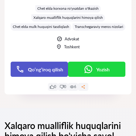
Baholash:
Chet elda korxona ro'yxatdan o'tkazish
Xalqaro mualliflik huquqlarini himoya qilish
Chet elda mulk huquqini tasdiqlash
Transchegaraviy meros nizolari
Advokat
Toshkent
Qo‘ng‘iroq qilish
Yozish
0
0
6
Xalqaro mualliflik huquqlarini
himoya qilish bo'yicha savol-