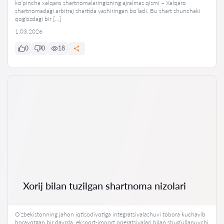
ko‘pincha xalqaro shartnomalaringizning ajralmas qismi – Xalqaro
shartnomadagi arbitraj shartida yashiringan bo‘ladi. Bu shart shunchaki
qog‘ozdagi bir […]
1.03.2026
0
0
18
Xorij bilan tuzilgan shartnoma nizolari
O’zbekistonning jahon iqtisodiyotiga integratsiyalashuvi tobora kuchayib
borayotgan bir davrda, eksport-import operatsiyalari bilan shug’ullanuvchi