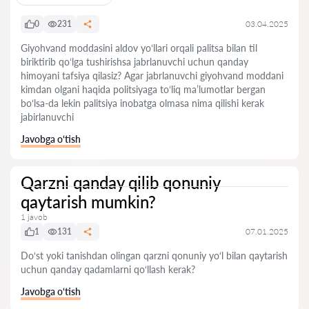
0
231
03.04.2025
Giyohvand moddasini aldov yoʻllari orqali palitsa bilan til
biriktirib qoʻlga tushirishsa jabrlanuvchi uchun qanday
himoyani tafsiya qilasiz? Agar jabrlanuvchi giyohvand moddani
kimdan olgani haqida politsiyaga toʻliq maʼlumotlar bergan
boʻlsa-da lekin palitsiya inobatga olmasa nima qilishi kerak
jabirlanuvchi
Javobga o‘tish
Qarzni qanday qilib qonuniy
qaytarish mumkin?
1 javob
1
131
07.01.2025
Do‘st yoki tanishdan olingan qarzni qonuniy yo‘l bilan qaytarish
uchun qanday qadamlarni qo‘llash kerak?
Javobga o‘tish