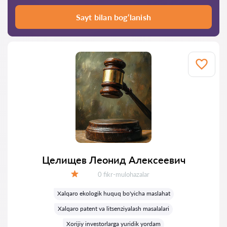
Sayt bilan bog‘lanish
Целищев Леонид Алексеевич
Fikrlar:
0 fikr-mulohazalar
Baholash:
Xalqaro ekologik huquq bo'yicha maslahat
Xalqaro patent va litsenziyalash masalalari
Xorijiy investorlarga yuridik yordam