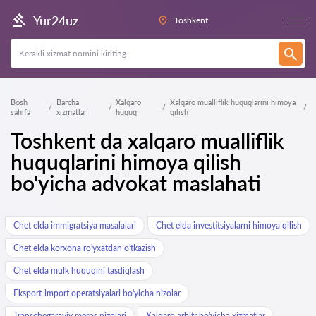
Yur24uz
Toshkent
Bosh
Barcha
Xalqaro
Xalqaro mualliflik huquqlarini himoya
sahifa
xizmatlar
huquq
qilish
Toshkent da xalqaro mualliflik
huquqlarini himoya qilish
bo'yicha advokat maslahati
Chet elda immigratsiya masalalari
Chet elda investitsiyalarni himoya qilish
Chet elda korxona ro'yxatdan o'tkazish
Chet elda mulk huquqini tasdiqlash
Eksport-import operatsiyalari bo'yicha nizolar
Transchegaraviy meros nizolari
Xalqaro arbitr bo'yicha xizmatlar