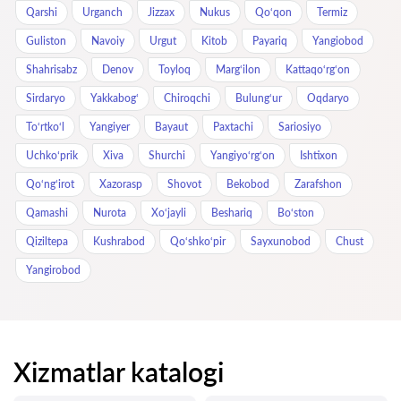
Qarshi
Urganch
Jizzax
Nukus
Qo‘qon
Termiz
Guliston
Navoiy
Urgut
Kitob
Payariq
Yangiobod
Shahrisabz
Denov
Toyloq
Marg‘ilon
Kattaqo‘rg‘on
Sirdaryo
Yakkabog‘
Chiroqchi
Bulung‘ur
Oqdaryo
To‘rtko‘l
Yangiyer
Bayaut
Paxtachi
Sariosiyo
Uchkoʻprik
Xiva
Shurchi
Yangiyo‘rg‘on
Ishtixon
Qo‘ng‘irot
Xazorasp
Shovot
Bekobod
Zarafshon
Qamashi
Nurota
Xo‘jayli
Beshariq
Bo‘ston
Qiziltepa
Kushrabod
Qo‘shko‘pir
Sayxunobod
Chust
Yangirobod
Xizmatlar katalogi