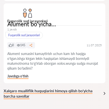
Fuqarolik sud jarayonlari
Alument boʻyicha…
1 javob
Fuqarolik sud jarayonlari
0
145
11.07.2025
Alument sumasini kamaytirish uchun kam ish haqiga
oʻtgan.ishga kirgan lekin haqiqatan ishlamaydi bormiydi
malumotnoma toʻgʻirlab oborgan xolos.wunga sudga murojat
qilsam boʻladimi?
Javobga o‘tish
Xalqaro mualliflik huquqlarini himoya qilish bo'yicha
barcha savollar