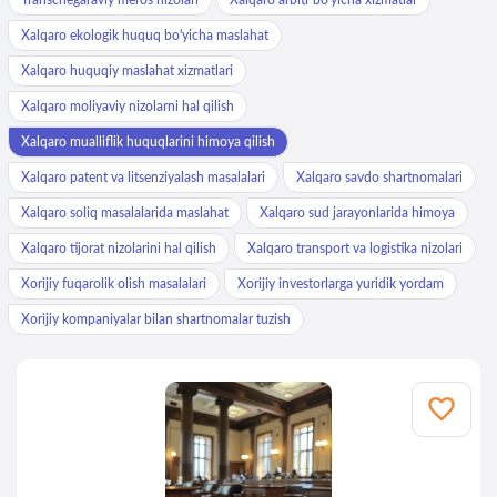
Xalqaro ekologik huquq bo'yicha maslahat
Xalqaro huquqiy maslahat xizmatlari
Xalqaro moliyaviy nizolarni hal qilish
Xalqaro mualliflik huquqlarini himoya qilish
Xalqaro patent va litsenziyalash masalalari
Xalqaro savdo shartnomalari
Xalqaro soliq masalalarida maslahat
Xalqaro sud jarayonlarida himoya
Xalqaro tijorat nizolarini hal qilish
Xalqaro transport va logistika nizolari
Xorijiy fuqarolik olish masalalari
Xorijiy investorlarga yuridik yordam
Xorijiy kompaniyalar bilan shartnomalar tuzish