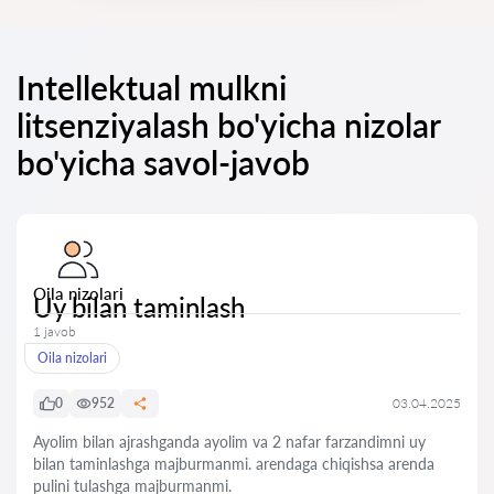
Intellektual mulkni
litsenziyalash bo'yicha nizolar
bo'yicha savol-javob
Oila nizolari
Uy bilan taminlash
1 javob
Oila nizolari
0
952
03.04.2025
Ayolim bilan ajrashganda ayolim va 2 nafar farzandimni uy
bilan taminlashga majburmanmi. arendaga chiqishsa arenda
pulini tulashga majburmanmi.