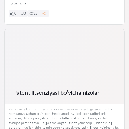
10.03.2026
0
0
35
Patent litsenziyasi bo‘yicha nizolar
Zamonaviy biznes dunyosida innovatsiyalar va noyob g‘oyalar har bir
kompaniya uchun oltin koni hisoblanadi. O‘zbekiston tadbirkorlari,
xususan, IT-kompaniyalari uchun intellektual mulkni himoya qilish,
ayniqsa patentlar va ularga asoslangan litsenziyalar orqali, biznesning
barqaror rivojlanishini ta’minlashning asosiy shartidir. Biroq, ko‘pincha bu