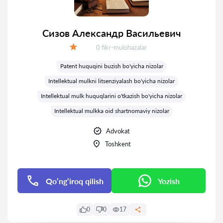
Сизов Александр Васильевич
Fikrlar:
0 fikr-mulohazalar
Baholash:
Patent huquqini buzish bo'yicha nizolar
Intellektual mulkni litsenziyalash bo'yicha nizolar
Intellektual mulk huquqlarini o'tkazish bo'yicha nizolar
Intellektual mulkka oid shartnomaviy nizolar
Advokat
Toshkent
Qo‘ng‘iroq qilish
Yozish
0
0
17