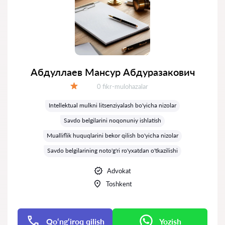
Абдуллаев Мансур Абдуразакович
Fikrlar:
0 fikr-mulohazalar
Baholash:
Intellektual mulkni litsenziyalash bo'yicha nizolar
Savdo belgilarini noqonuniy ishlatish
Mualliflik huquqlarini bekor qilish bo'yicha nizolar
Savdo belgilarining noto'g'ri ro'yxatdan o'tkazilishi
Advokat
Toshkent
Qo‘ng‘iroq qilish
Yozish