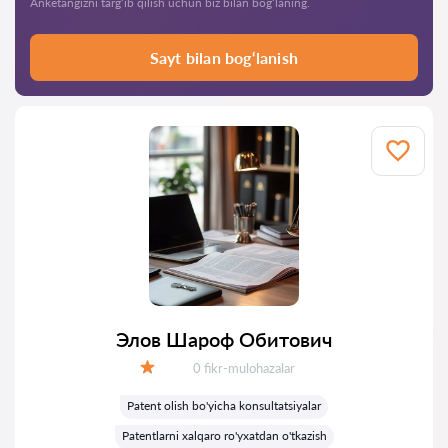
Anketangizni targ‘ib qilish uchun biz bilan bog‘laning.
Sayt bilan bog‘lanish
Элов Шароф Обитович
Fikrlar:
0 fikr-mulohazalar
Baholash:
Patent olish bo'yicha konsultatsiyalar
Patentlarni xalqaro ro'yxatdan o'tkazish