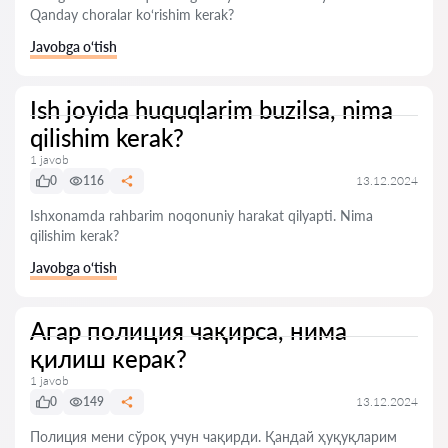
Qanday choralar ko‘rishim kerak?
Javobga o‘tish
Ish joyida huquqlarim buzilsa, nima
qilishim kerak?
1 javob
0
116
13.12.2024
Ishxonamda rahbarim noqonuniy harakat qilyapti. Nima
qilishim kerak?
Javobga o‘tish
Агар полиция чақирса, нима
қилиш керак?
1 javob
0
149
13.12.2024
Полиция мени сўроқ учун чақирди. Қандай ҳуқуқларим