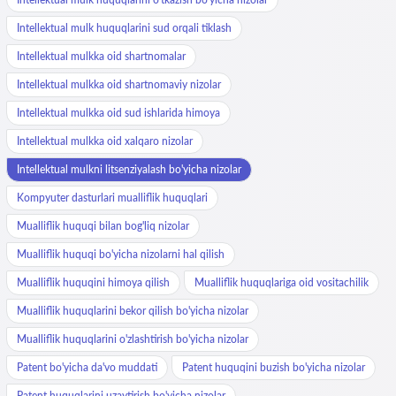
Intellektual mulk huquqlarini sud orqali tiklash
Intellektual mulkka oid shartnomalar
Intellektual mulkka oid shartnomaviy nizolar
Intellektual mulkka oid sud ishlarida himoya
Intellektual mulkka oid xalqaro nizolar
Intellektual mulkni litsenziyalash bo'yicha nizolar
Kompyuter dasturlari mualliflik huquqlari
Mualliflik huquqi bilan bog'liq nizolar
Mualliflik huquqi bo'yicha nizolarni hal qilish
Mualliflik huquqini himoya qilish
Mualliflik huquqlariga oid vositachilik
Mualliflik huquqlarini bekor qilish bo'yicha nizolar
Mualliflik huquqlarini o'zlashtirish bo'yicha nizolar
Patent bo'yicha da'vo muddati
Patent huquqini buzish bo'yicha nizolar
Patent huquqlarini uzaytirish bo'yicha nizolar