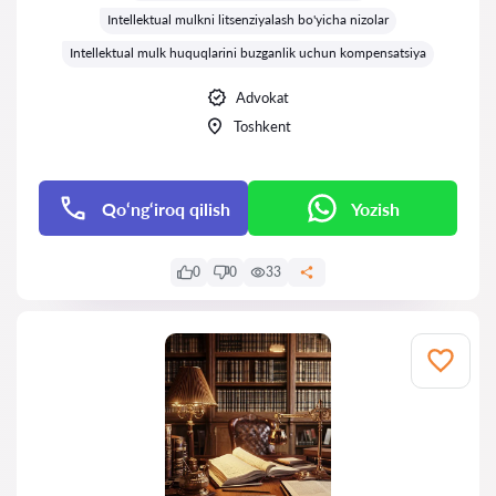
Intellektual mulkni litsenziyalash bo'yicha nizolar
Intellektual mulk huquqlarini buzganlik uchun kompensatsiya
Advokat
Toshkent
Qo‘ng‘iroq qilish
Yozish
0
0
33