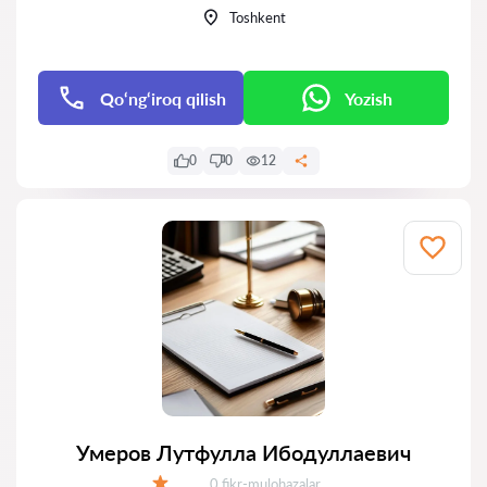
Toshkent
Qo‘ng‘iroq qilish
Yozish
0
0
12
Умеров Лутфулла Ибодуллаевич
Fikrlar:
0 fikr-mulohazalar