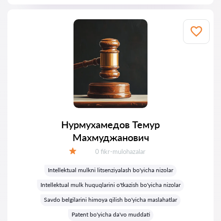
Нурмухамедов Темур
Махмуджанович
Fikrlar:
0 fikr-mulohazalar
Baholash:
Intellektual mulkni litsenziyalash bo'yicha nizolar
Intellektual mulk huquqlarini o'tkazish bo'yicha nizolar
Savdo belgilarini himoya qilish bo'yicha maslahatlar
Patent bo'yicha da'vo muddati