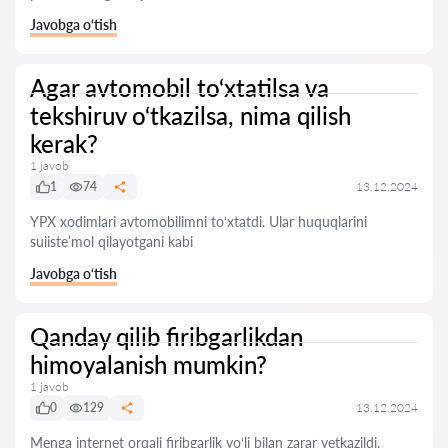
Javobga o‘tish
Agar avtomobil to‘xtatilsa va
tekshiruv o‘tkazilsa, nima qilish
kerak?
1 javob
1
74
13.12.2024
YPX xodimlari avtomobilimni to‘xtatdi. Ular huquqlarini
suiiste’mol qilayotgani kabi
Javobga o‘tish
Qanday qilib firibgarlikdan
himoyalanish mumkin?
1 javob
0
129
13.12.2024
Menga internet orqali firibgarlik yo‘li bilan zarar yetkazildi.