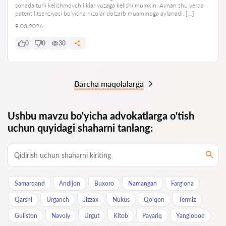
sohada turli kelishmovchiliklar yuzaga kelishi mumkin. Aynan shu yerda
patent litsenziyasi bo‘yicha nizolar dolzarb muammoga aylanadi. […]
9.03.2026
0
0
30
Barcha maqolalarga
Ushbu mavzu bo'yicha advokatlarga o'tish
uchun quyidagi shaharni tanlang:
Samarqand
Andijon
Buxoro
Namangan
Farg‘ona
Qarshi
Urganch
Jizzax
Nukus
Qo‘qon
Termiz
Guliston
Navoiy
Urgut
Kitob
Payariq
Yangiobod