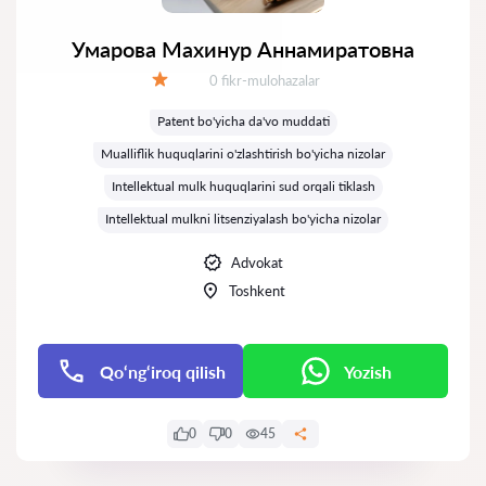
Умарова Махинур Аннамиратовна
Fikrlar:
0 fikr-mulohazalar
Baholash:
Patent bo'yicha da'vo muddati
Mualliflik huquqlarini o'zlashtirish bo'yicha nizolar
Intellektual mulk huquqlarini sud orqali tiklash
Intellektual mulkni litsenziyalash bo'yicha nizolar
Advokat
Toshkent
Qo‘ng‘iroq qilish
Yozish
0
0
45