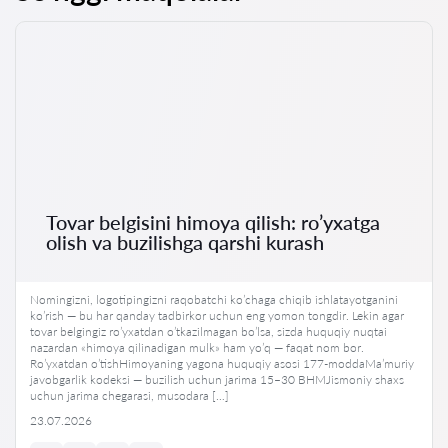
Tovar belgisini himoya qilish: ro’yxatga
olish va buzilishga qarshi kurash
Nomingizni, logotipingizni raqobatchi ko’chaga chiqib ishlatayotganini
ko’rish — bu har qanday tadbirkor uchun eng yomon tongdir. Lekin agar
tovar belgingiz ro’yxatdan o’tkazilmagan bo’lsa, sizda huquqiy nuqtai
nazardan «himoya qilinadigan mulk» ham yo’q — faqat nom bor.
Ro’yxatdan o’tishHimoyaning yagona huquqiy asosi 177-moddaMa’muriy
javobgarlik kodeksi — buzilish uchun jarima 15–30 BHMJismoniy shaxs
uchun jarima chegarasi, musodara […]
23.07.2026