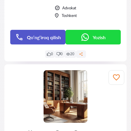
Advokat
Toshkent
Qo‘ng‘iroq qilish
Yozish
0
0
20