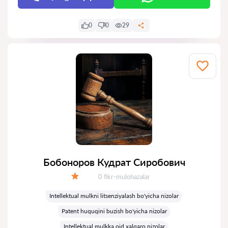
0
0
29
Бобоноров Кудрат Сиробович
Fikrlar:
0 fikr-mulohazalar
Baholash:
Intellektual mulkni litsenziyalash bo'yicha nizolar
Patent huquqini buzish bo'yicha nizolar
Intellektual mulkka oid xalqaro nizolar