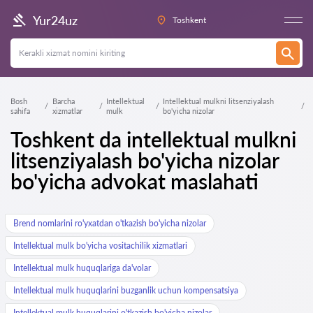
Yur24uz
Toshkent
Bosh
Barcha
Intellektual
Intellektual mulkni litsenziyalash
sahifa
xizmatlar
mulk
bo'yicha nizolar
Toshkent da intellektual mulkni
litsenziyalash bo'yicha nizolar
bo'yicha advokat maslahati
Brend nomlarini ro'yxatdan o'tkazish bo'yicha nizolar
Intellektual mulk bo'yicha vositachilik xizmatlari
Intellektual mulk huquqlariga da'volar
Intellektual mulk huquqlarini buzganlik uchun kompensatsiya
Intellektual mulk huquqlarini o'tkazish bo'yicha nizolar