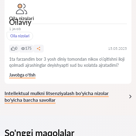
Oila nizolari
Oilaviy
1 javob
Oila nizolari
0
175
15.05.2025
1ta farzandim bor 3 yosh diniy tomondan nikox o\’qitishni iloji
qolmadi ajrashinglar deyishyapti sud bu xolatda ajratadimi?
Javobga o‘tish
Intellektual mulkni litsenziyalash bo'yicha nizolar
bo'yicha barcha savollar
So'nggi maqolalar