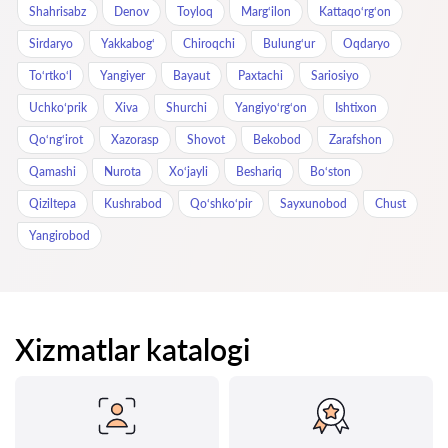
Shahrisabz
Denov
Toyloq
Marg‘ilon
Kattaqo‘rg‘on
Sirdaryo
Yakkabog‘
Chiroqchi
Bulung‘ur
Oqdaryo
To‘rtko‘l
Yangiyer
Bayaut
Paxtachi
Sariosiyo
Uchkoʻprik
Xiva
Shurchi
Yangiyo‘rg‘on
Ishtixon
Qo‘ng‘irot
Xazorasp
Shovot
Bekobod
Zarafshon
Qamashi
Nurota
Xo‘jayli
Beshariq
Bo‘ston
Qiziltepa
Kushrabod
Qo‘shko‘pir
Sayxunobod
Chust
Yangirobod
Xizmatlar katalogi