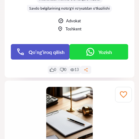
Savdo belgilarining noto'g'ri ro'yxatdan o'tkazilishi
Advokat
Toshkent
Qo‘ng‘iroq qilish
Yozish
0
0
13