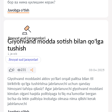
бор ва нима қилишим керак?
Javobga o‘tish
Jinoyat sud jarayonlari
Giyohvand modda sotish bilan qoʻlga
tushish
1 javob
Jinoyat sud jarayonlari
0
231
03.04.2025
Giyohvand moddasini aldov yoʻllari orqali palitsa bilan til
biriktirib qoʻlga tushirishsa jabrlanuvchi uchun qanday
himoyani tafsiya qilasiz? Agar jabrlanuvchi giyohvand moddani
kimdan olgani haqida politsiyaga toʻliq maʼlumotlar bergan
boʻlsa-da lekin palitsiya inobatga olmasa nima qilishi kerak
jabirlanuvchi
Javobga o‘tish