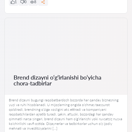
1
0
8
Brend dizayni o‘g‘irlanishi bo‘yicha
chora-tadbirlar
Brend dizayni bugungi raqobatbardosh bozorda har qanday biznesning
yuzi va ruhi hisoblanadi. U mijozlarning ongida o‘chmas taassurot
qoldiradi, brendning o‘ziga xosligini aks ettiradi va kompaniyani
raqobatchilardan ajratib turadi. Lekin, afsuski, bozordagi har qanday
qimmatli narsa singari, brend dizayni ham o‘g‘irlanishi yoki ruxsatsiz nusxa
ko‘chirilishi xavfi ostida. Dizaynerlar va tadbirkorlar uchun o‘z ijodiy
mehnati va investitsiyalarini […]