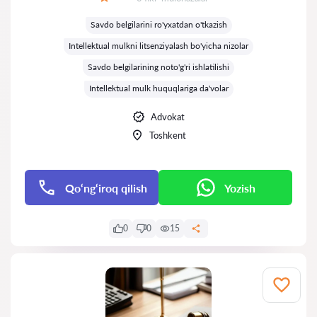
Baholash:
Savdo belgilarini ro'yxatdan o'tkazish
Intellektual mulkni litsenziyalash bo'yicha nizolar
Savdo belgilarining noto'g'ri ishlatilishi
Intellektual mulk huquqlariga da'volar
Advokat
Toshkent
Qo‘ng‘iroq qilish
Yozish
0
0
15