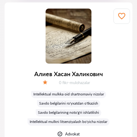
Алиев Хасан Халикович
Fikrlar:
0 fikr-mulohazalar
Baholash:
Intellektual mulkka oid shartnomaviy nizolar
Savdo belgilarini ro'yxatdan o'tkazish
Savdo belgilarining noto'g'ri ishlatilishi
Intellektual mulkni litsenziyalash bo'yicha nizolar
Advokat