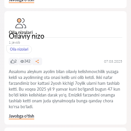
Oila nizolari
Oilaviy nizo
1 javob
Oila nizolari
2
342
07.03.2025
Assalomu aleykum ayolim bilan oilaviy kelishmovchilik yuzaga
keldi va ayolimning ota onasi kelib uni olib ketdi. Ikki nafar
farzandimiz bor kattasi 2yosh kichigi 7oylik ularni ham tashlab
ketti. Bu voqea 2025 yil 9 yanvar kuni bo‘lgandi bugun 47 kun
bo‘ldi lekin kelishidan darak yo‘q. Emizikli farzandni onamga
tashlab ketti onam juda qiynalmoqda bunga qanday chora
ko‘rsa bo‘ladi.
Javobga o‘tish