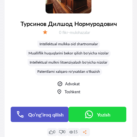
Турсинов Дилшод Нормуродович
Fikrlar:
0 fikr-mulohazalar
Baholash:
Intellektual mulkka oid shartnomalar
Mualliflik huquqlarini bekor qilish bo'yicha nizolar
Intellektual mulkni litsenziyalash bo'yicha nizolar
Patentlarni xalqaro ro'yxatdan o'tkazish
Advokat
Toshkent
Qo‘ng‘iroq qilish
Yozish
0
0
15