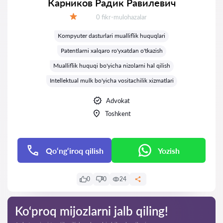
Карников Радик Равилевич
Fikrlar:
0 fikr-mulohazalar
Baholash:
Kompyuter dasturlari mualliflik huquqlari
Patentlarni xalqaro ro'yxatdan o'tkazish
Mualliflik huquqi bo'yicha nizolarni hal qilish
Intellektual mulk bo'yicha vositachilik xizmatlari
Advokat
Toshkent
Qo‘ng‘iroq qilish
Yozish
0
0
24
Ko‘proq mijozlarni jalb qiling!