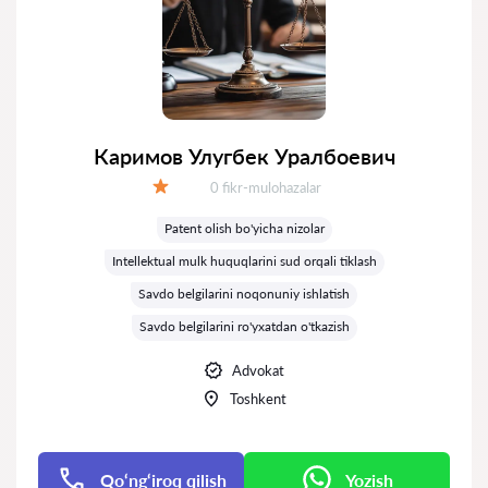
Каримов Улугбек Уралбоевич
Fikrlar:
0 fikr-mulohazalar
Baholash:
Patent olish bo'yicha nizolar
Intellektual mulk huquqlarini sud orqali tiklash
Savdo belgilarini noqonuniy ishlatish
Savdo belgilarini ro'yxatdan o'tkazish
Advokat
Toshkent
Qo‘ng‘iroq qilish
Yozish