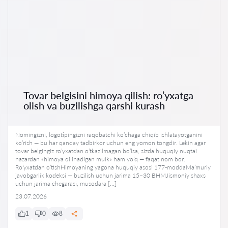
Tovar belgisini himoya qilish: ro’yxatga
olish va buzilishga qarshi kurash
Nomingizni, logotipingizni raqobatchi ko’chaga chiqib ishlatayotganini
ko’rish — bu har qanday tadbirkor uchun eng yomon tongdir. Lekin agar
tovar belgingiz ro’yxatdan o’tkazilmagan bo’lsa, sizda huquqiy nuqtai
nazardan «himoya qilinadigan mulk» ham yo’q — faqat nom bor.
Ro’yxatdan o’tishHimoyaning yagona huquqiy asosi 177-moddaMa’muriy
javobgarlik kodeksi — buzilish uchun jarima 15–30 BHMJismoniy shaxs
uchun jarima chegarasi, musodara […]
23.07.2026
1
0
8