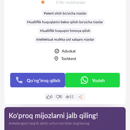
Fikrlar:
0 fikr-mulohazalar
Baholash:
Patent olish bo'yicha nizolar
Mualliflik huquqlarini bekor qilish bo'yicha nizolar
Mualliflik huquqini himoya qilish
Intellektual mulkka oid xalqaro nizolar
Advokat
Toshkent
Qo‘ng‘iroq qilish
Yozish
0
0
11
Ko‘proq mijozlarni jalb qiling!
Anketangizni targ‘ib qilish uchun biz bilan bog‘laning.