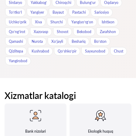
Sirdaryo
Yakkabog‘
Chiroqchi
Bulung‘ur
Oqdaryo
To‘rtko‘l
Yangiyer
Bayaut
Paxtachi
Sariosiyo
Uchkoʻprik
Xiva
Shurchi
Yangiyo‘rg‘on
Ishtixon
Qo‘ng‘irot
Xazorasp
Shovot
Bekobod
Zarafshon
Qamashi
Nurota
Xo‘jayli
Beshariq
Bo‘ston
Qiziltepa
Kushrabod
Qo‘shko‘pir
Sayxunobod
Chust
Yangirobod
Xizmatlar katalogi
Bank nizolari
Ekologik huquq