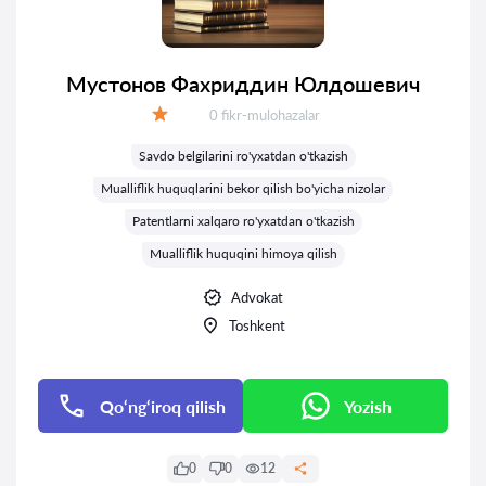
Мустонов Фахриддин Юлдошевич
Fikrlar:
0 fikr-mulohazalar
Baholash:
Savdo belgilarini ro'yxatdan o'tkazish
Mualliflik huquqlarini bekor qilish bo'yicha nizolar
Patentlarni xalqaro ro'yxatdan o'tkazish
Mualliflik huquqini himoya qilish
Advokat
Toshkent
Qo‘ng‘iroq qilish
Yozish
0
0
12