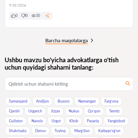
9.03.2026
0
0
30
Barcha maqolalarga
Ushbu mavzu bo'yicha advokatlarga o'tish
uchun quyidagi shaharni tanlang:
Samarqand
Andijon
Buxoro
Namangan
Farg‘ona
Qarshi
Urganch
Jizzax
Nukus
Qo‘qon
Termiz
Guliston
Navoiy
Urgut
Kitob
Payariq
Yangiobod
Shahrisabz
Denov
Toyloq
Marg‘ilon
Kattaqo‘rg‘on