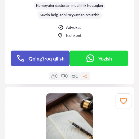
Kompyuter dasturlari mualliflik huquqlari
Savdo belgilarini ro'yxatdan o'tkazish
Advokat
Toshkent
Qo‘ng‘iroq qilish
Yozish
0
0
1