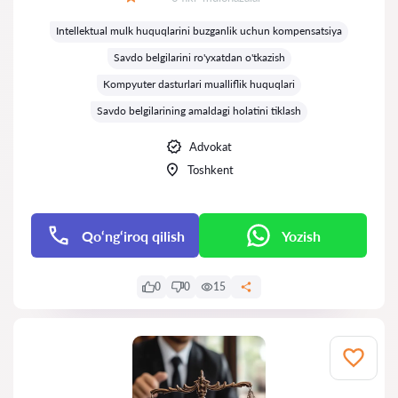
Baholash:
Intellektual mulk huquqlarini buzganlik uchun kompensatsiya
Savdo belgilarini ro'yxatdan o'tkazish
Kompyuter dasturlari mualliflik huquqlari
Savdo belgilarining amaldagi holatini tiklash
Advokat
Toshkent
Qo‘ng‘iroq qilish
Yozish
0
0
15