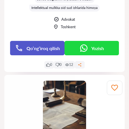
Intellektual mulkka oid sud ishlarida himoya
Advokat
Toshkent
Qo‘ng‘iroq qilish
Yozish
0
0
12