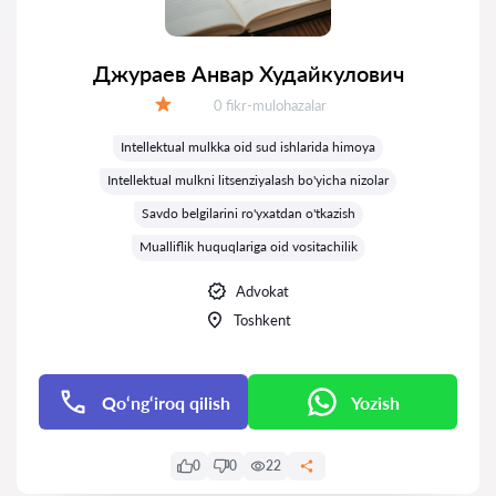
Джураев Анвар Худайкулович
Fikrlar:
0 fikr-mulohazalar
Baholash:
Intellektual mulkka oid sud ishlarida himoya
Intellektual mulkni litsenziyalash bo'yicha nizolar
Savdo belgilarini ro'yxatdan o'tkazish
Mualliflik huquqlariga oid vositachilik
Advokat
Toshkent
Qo‘ng‘iroq qilish
Yozish
0
0
22