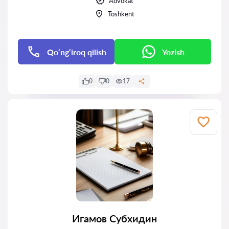
Advokat
Toshkent
Qo‘ng‘iroq qilish
Yozish
0
0
17
Игамов Субхидин