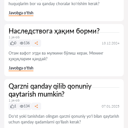
huquqlarim bor va qanday choralar ko‘rishim kerak?
Javobga o‘tish
Наследствога ҳақим борми?
1 javob
0
136
13.12.2024
Отам вафот этди ва мулкини бўлиш керак. Менинг
ҳуқуқларим қандай?
Javobga o‘tish
Qarzni qanday qilib qonuniy
qaytarish mumkin?
1 javob
1
134
07.01.2025
Do‘st yoki tanishdan olingan qarzni qonuniy yo‘l bilan qaytarish
uchun qanday qadamlarni qo‘llash kerak?