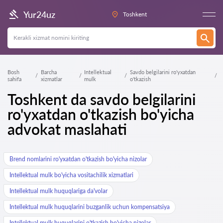
Yur24uz
Toshkent
Bosh
Barcha
Intellektual
Savdo belgilarini ro'yxatdan
sahifa
xizmatlar
mulk
o'tkazish
Toshkent da savdo belgilarini
ro'yxatdan o'tkazish bo'yicha
advokat maslahati
Brend nomlarini ro'yxatdan o'tkazish bo'yicha nizolar
Intellektual mulk bo'yicha vositachilik xizmatlari
Intellektual mulk huquqlariga da'volar
Intellektual mulk huquqlarini buzganlik uchun kompensatsiya
Intellektual mulk huquqlarini o'tkazish bo'yicha nizolar