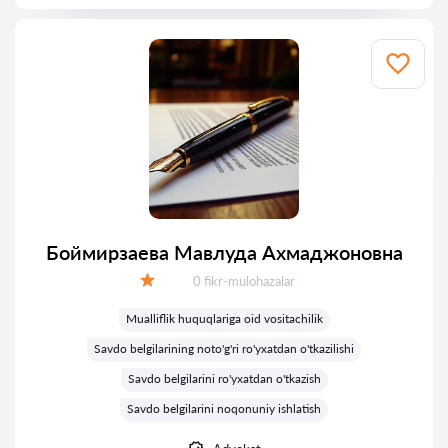
Боймирзаева Мавлуда Ахмаджоновна
Fikrlar:
0 fikr-mulohazalar
Baholash:
Mualliflik huquqlariga oid vositachilik
Savdo belgilarining noto'g'ri ro'yxatdan o'tkazilishi
Savdo belgilarini ro'yxatdan o'tkazish
Savdo belgilarini noqonuniy ishlatish