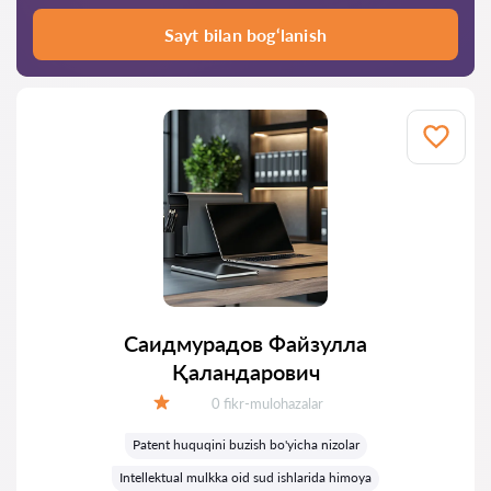
Sayt bilan bog‘lanish
Саидмурадов Файзулла
Қаландарович
Fikrlar:
0 fikr-mulohazalar
Baholash:
Patent huquqini buzish bo'yicha nizolar
Intellektual mulkka oid sud ishlarida himoya