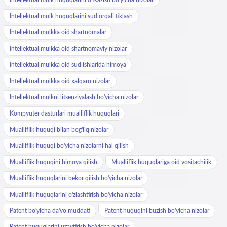
Intellektual mulk huquqlarini sud orqali tiklash
Intellektual mulkka oid shartnomalar
Intellektual mulkka oid shartnomaviy nizolar
Intellektual mulkka oid sud ishlarida himoya
Intellektual mulkka oid xalqaro nizolar
Intellektual mulkni litsenziyalash bo'yicha nizolar
Kompyuter dasturlari mualliflik huquqlari
Mualliflik huquqi bilan bog'liq nizolar
Mualliflik huquqi bo'yicha nizolarni hal qilish
Mualliflik huquqini himoya qilish
Mualliflik huquqlariga oid vositachilik
Mualliflik huquqlarini bekor qilish bo'yicha nizolar
Mualliflik huquqlarini o'zlashtirish bo'yicha nizolar
Patent bo'yicha da'vo muddati
Patent huquqini buzish bo'yicha nizolar
Patent huquqlarini uzaytirish bo'yicha nizolar