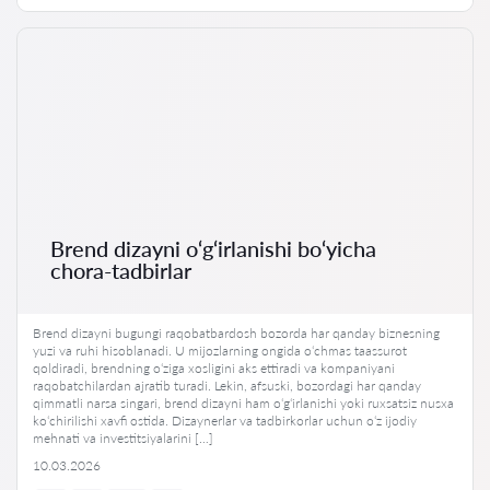
Brend dizayni o‘g‘irlanishi bo‘yicha
chora-tadbirlar
Brend dizayni bugungi raqobatbardosh bozorda har qanday biznesning
yuzi va ruhi hisoblanadi. U mijozlarning ongida o‘chmas taassurot
qoldiradi, brendning o‘ziga xosligini aks ettiradi va kompaniyani
raqobatchilardan ajratib turadi. Lekin, afsuski, bozordagi har qanday
qimmatli narsa singari, brend dizayni ham o‘g‘irlanishi yoki ruxsatsiz nusxa
ko‘chirilishi xavfi ostida. Dizaynerlar va tadbirkorlar uchun o‘z ijodiy
mehnati va investitsiyalarini […]
10.03.2026