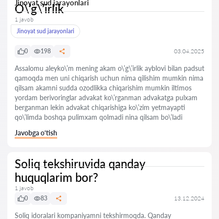
Jinoyat sud jarayonlari
O\’g\’irlik
1 javob
Jinoyat sud jarayonlari
0
198
03.04.2025
Assalomu aleyko\’m mening akam o\’g\’irlik ayblovi bilan padsut
qamoqda men uni chiqarish uchun nima qilishim mumkin nima
qilsam akamni sudda ozodlikka chiqarishim mumkin iltimos
yordam berivoringlar advakat ko\’rganman advakatga pulxam
berganman lekin advakat chiqarishiga ko\’zim yetmayapti
qo\’limda boshqa pulimxam qolmadi nina qilsam bo\’ladi
Javobga o‘tish
Soliq tekshiruvida qanday
huquqlarim bor?
1 javob
0
83
13.12.2024
Soliq idoralari kompaniyamni tekshirmoqda. Qanday