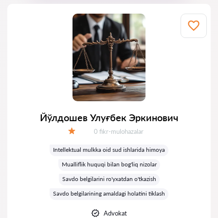
Йўлдошев Улуғбек Эркинович
Fikrlar:
0 fikr-mulohazalar
Baholash:
Intellektual mulkka oid sud ishlarida himoya
Mualliflik huquqi bilan bog'liq nizolar
Savdo belgilarini ro'yxatdan o'tkazish
Savdo belgilarining amaldagi holatini tiklash
Advokat