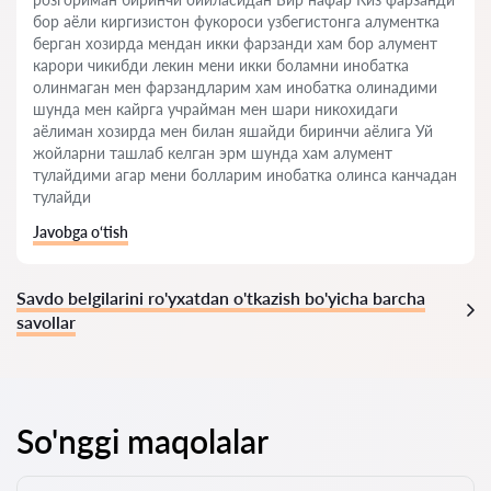
бор аёли киргизистон фукороси узбегистонга алументка
берган хозирда мендан икки фарзанди хам бор алумент
карори чикибди лекин мени икки боламни инобатка
олинмаган мен фарзандларим хам инобатка олинадими
шунда мен кайрга учрайман мен шари никохидаги
аёлиман хозирда мен билан яшайди биринчи аёлига Уй
жойларни ташлаб келган эрм шунда хам алумент
тулайдими агар мени болларим инобатка олинса канчадан
тулайди
Javobga o‘tish
Savdo belgilarini ro'yxatdan o'tkazish bo'yicha barcha
savollar
So'nggi maqolalar