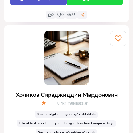
0
0
26
Холиков Сираджиддин Мардонович
Fikrlar:
0 fikr-mulohazalar
Baholash:
Savdo belgilarining noto'g'ri ishlatilishi
Intellektual mulk huquqlarini buzganlik uchun kompensatsiya
Savdo belgilarini ro'yxatdan o'tkazish