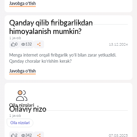
Javobga o‘tish
Qanday qilib firibgarlikdan
himoyalanish mumkin?
1 javob
0
132
13.12.2024
Menga internet orqali firibgarlik yo‘li bilan zarar yetkazildi.
Qanday choralar ko‘rishim kerak?
Javobga o‘tish
Oila nizolari
Oilaviy nizo
1 javob
Oila nizolari
2
342
07.03.2025