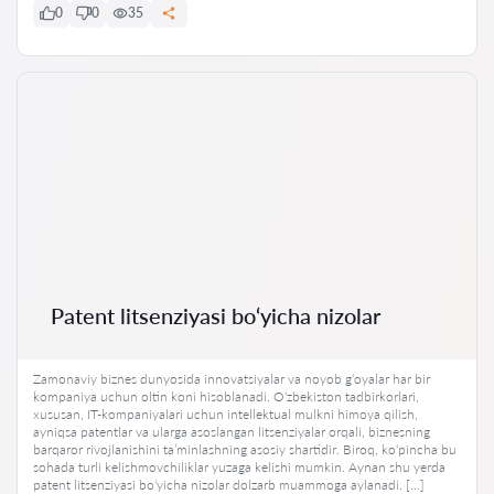
0
0
35
Patent litsenziyasi bo‘yicha nizolar
Zamonaviy biznes dunyosida innovatsiyalar va noyob g‘oyalar har bir
kompaniya uchun oltin koni hisoblanadi. O‘zbekiston tadbirkorlari,
xususan, IT-kompaniyalari uchun intellektual mulkni himoya qilish,
ayniqsa patentlar va ularga asoslangan litsenziyalar orqali, biznesning
barqaror rivojlanishini ta’minlashning asosiy shartidir. Biroq, ko‘pincha bu
sohada turli kelishmovchiliklar yuzaga kelishi mumkin. Aynan shu yerda
patent litsenziyasi bo‘yicha nizolar dolzarb muammoga aylanadi. […]