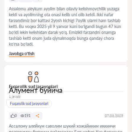
Assalomu aleykum ayolim bilan oilaviy kelishmovchilik yuzaga
keldi va ayolimning ota onasi kelib uni olib ketdi. Ikki nafar
farzandimiz bor kattasi 2yosh kichigi 7oylik ularni ham tashlab
ketti. Bu voqea 2025 yil 9 yanvar kuni bo‘lgandi bugun 47 kun
bo‘ldi lekin kelishidan darak yo‘q. Emizikli farzandni onamga
tashlab ketti onam juda qiynalmoqda bunga qanday chora
ko‘rsa bo‘ladi.
Javobga o‘tish
Fuqarolik sud jarayonlari
Алумент буйича
1 javob
Fuqarolik sud jarayonlari
0
191
07.03.2025
Ассалому алейкум саволим шукий хожайиним иккинчи
розгориман биринчи оийласидан Бир нафар Киз фарзанди