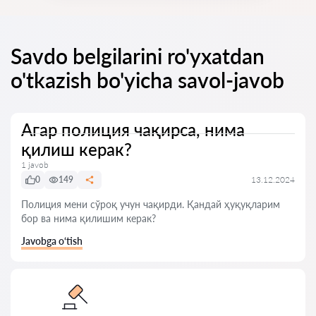
Savdo belgilarini ro'yxatdan
o'tkazish bo'yicha savol-javob
Агар полиция чақирса, нима
қилиш керак?
1 javob
0
149
13.12.2024
Полиция мени сўроқ учун чақирди. Қандай ҳуқуқларим
бор ва нима қилишим керак?
Javobga o‘tish