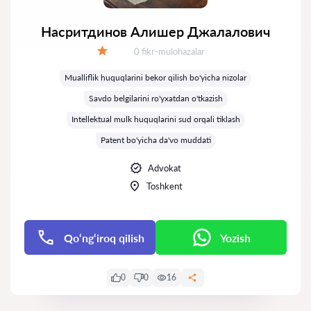
Насритдинов Алишер Джалалович
Fikrlar:
0 fikr-mulohazalar
Baholash:
Mualliflik huquqlarini bekor qilish bo'yicha nizolar
Savdo belgilarini ro'yxatdan o'tkazish
Intellektual mulk huquqlarini sud orqali tiklash
Patent bo'yicha da'vo muddati
Advokat
Toshkent
Qo‘ng‘iroq qilish
Yozish
0
0
16