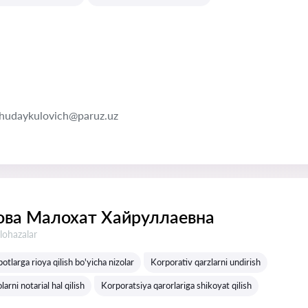
hudaykulovich@paruz.uz
ва Малохат Хайруллаевна
lohazalar
otlarga rioya qilish bo'yicha nizolar
Korporativ qarzlarni undirish
arni notarial hal qilish
Korporatsiya qarorlariga shikoyat qilish