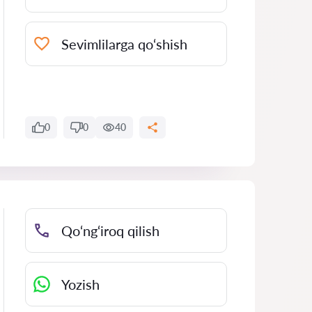
Sevimlilarga qo‘shish
0
0
40
Qo‘ng‘iroq qilish
Yozish