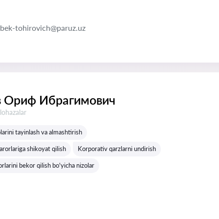
bek-tohirovich@paruz.uz
в Ориф Ибрагимович
lohazalar
arini tayinlash va almashtirish
rorlariga shikoyat qilish
Korporativ qarzlarni undirish
larini bekor qilish bo'yicha nizolar