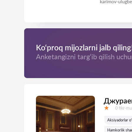
karimov-ulugbe
Ko‘proq mijozlarni jalb qiling
Anketangizni targ‘ib qilish uchu
Джураев
Fikrlar:
0 fikr-mu
Baholash:
Aksiyadorlar o'
Hamkorlik shart