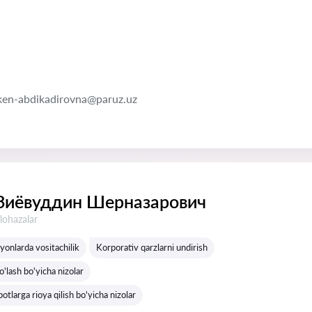
ken-abdikadirovna@paruz.uz
Зиёвуддин Шерназарович
lohazalar
yonlarda vositachilik
Korporativ qarzlarni undirish
o'lash bo'yicha nizolar
otlarga rioya qilish bo'yicha nizolar