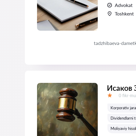
Advokat
Toshkent
tadzhibaeva-damet
Исаков 
Fikrlar:
0 fikr-mu
Baholash:
Korporativ jara
Dividendlarni t
Moliyaviy hisob