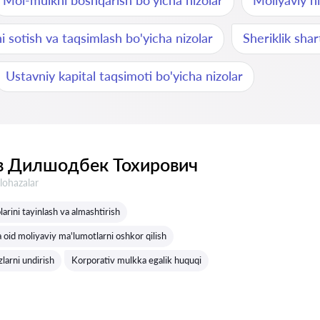
Mol-mulkni boshqarish bo'yicha nizolar
Moliyaviy hi
i sotish va taqsimlash bo'yicha nizolar
Sheriklik shart
Ustavniy kapital taqsimoti bo'yicha nizolar
в Дилшодбек Тохирович
lohazalar
arini tayinlash va almashtirish
 oid moliyaviy ma'lumotlarni oshkor qilish
larni undirish
Korporativ mulkka egalik huquqi