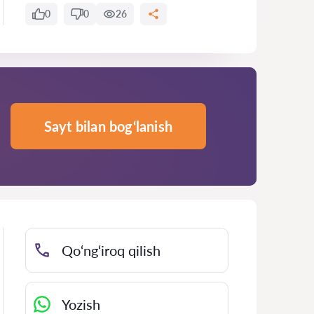
0
0
26
Sayt bilan bog‘lanish
Qo‘ng‘iroq qilish
Yozish