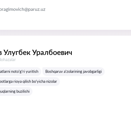
ibragimovich@paruz.uz
 Улугбек Уралбоевич
lohazalar
tlarni noto'g'ri yuritish
Boshqaruv a'zolarining javobgarligi
otlarga rioya qilish bo'yicha nizolar
uqlarning buzilishi