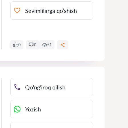
Sevimlilarga qo‘shish
0
0
51
Qo‘ng‘iroq qilish
Yozish