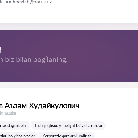
k-uralboevich@paruz.uz
!
n biz bilan bog‘laning.
 Аъзам Худайкулович
lohazalar
rtasidagi nizolar
Tashqi iqtisodiy faoliyat bo'yicha nizolar
lari bo'yicha nizolar
Korporativ qarzlarni undirish