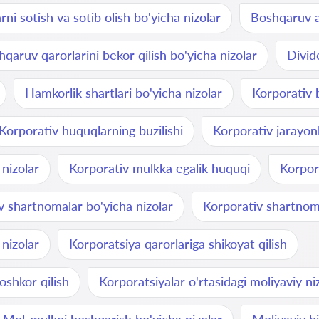
rni sotish va sotib olish bo'yicha nizolar
Boshqaruv a'
qaruv qarorlarini bekor qilish bo'yicha nizolar
Divid
Hamkorlik shartlari bo'yicha nizolar
Korporativ 
Korporativ huquqlarning buzilishi
Korporativ jarayonl
 nizolar
Korporativ mulkka egalik huquqi
Korpora
v shartnomalar bo'yicha nizolar
Korporativ shartnoma
 nizolar
Korporatsiya qarorlariga shikoyat qilish
oshkor qilish
Korporatsiyalar o'rtasidagi moliyaviy ni