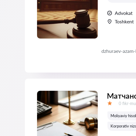
Advokat
Toshkent
dzhuraev-azam-
Матчано
Fikrlar:
0 fikr-mu
Baholash:
Moliyaviy hisob
Korporativ nizol