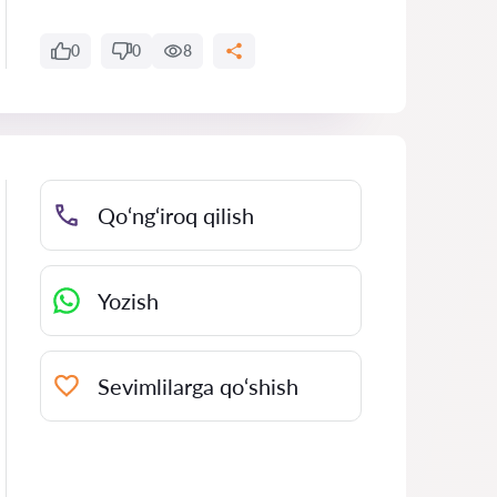
0
0
8
Qo‘ng‘iroq qilish
Yozish
Sevimlilarga qo‘shish