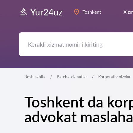
Yur24uz
Toshkent
Xizm
Bosh sahifa
Barcha xizmatlar
Korporativ nizolar
Toshkent da korp
advokat maslaha