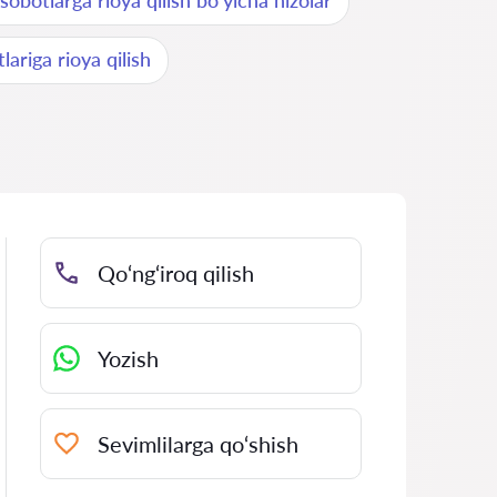
sobotlarga rioya qilish bo'yicha nizolar
lariga rioya qilish
Qo‘ng‘iroq qilish
Yozish
Sevimlilarga qo‘shish