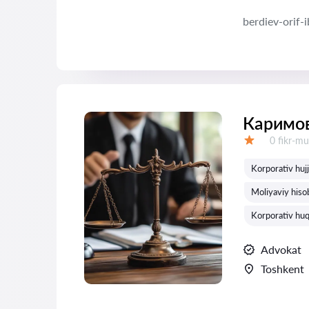
berdiev-orif-
Каримов
Fikrlar:
0 fikr-mu
Baholash:
Korporativ hujja
Moliyaviy hisob
Korporativ huq
Advokat
Toshkent