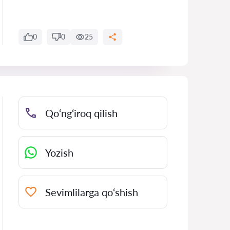
0
0
25
Qo‘ng‘iroq qilish
Yozish
Sevimlilarga qo‘shish