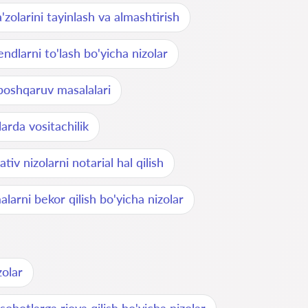
zolarini tayinlash va almashtirish
endlarni to'lash bo'yicha nizolar
boshqaruv masalalari
arda vositachilik
tiv nizolarni notarial hal qilish
larni bekor qilish bo'yicha nizolar
zolar