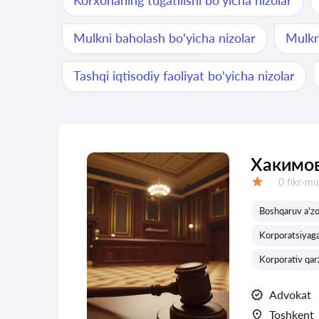
Korxonaning tugatilishi bo'yicha nizolar
Mulkni baholash bo'yicha nizolar
Mulkn
Tashqi iqtisodiy faoliyat bo'yicha nizolar
Хакимо
Fikrlar:
0 fikr-mu
Baholash:
Boshqaruv a'zol
Korporatsiyaga
Korporativ qarz
Advokat
Toshkent