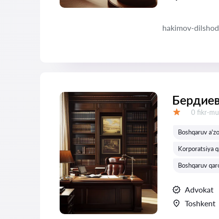
hakimov-dilshod
Бердие
Fikrlar:
0 fikr-mu
Baholash:
Boshqaruv a'zol
Korporatsiya qa
Boshqaruv qaror
Advokat
Toshkent