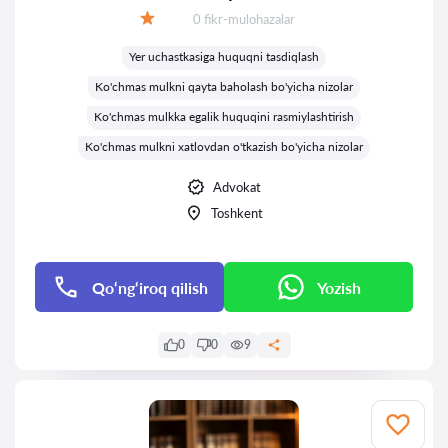
Fikrlar:
0 fikr-mulohazalar
Baholash:
Yer uchastkasiga huquqni tasdiqlash
Ko'chmas mulkni qayta baholash bo'yicha nizolar
Ko'chmas mulkka egalik huquqini rasmiylashtirish
Ko'chmas mulkni xatlovdan o'tkazish bo'yicha nizolar
Advokat
Toshkent
Qo‘ng‘iroq qilish
Yozish
0
0
9