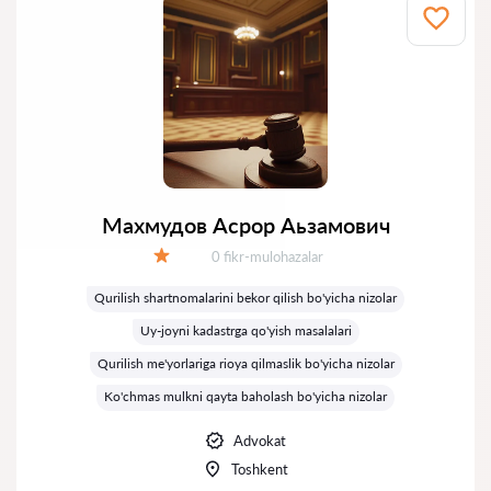
Махмудов Асрор Аьзамович
Fikrlar:
0 fikr-mulohazalar
Baholash:
Qurilish shartnomalarini bekor qilish bo'yicha nizolar
Uy-joyni kadastrga qo'yish masalalari
Qurilish me'yorlariga rioya qilmaslik bo'yicha nizolar
Ko'chmas mulkni qayta baholash bo'yicha nizolar
Advokat
Toshkent