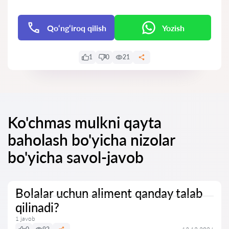
Qo‘ng‘iroq qilish
Yozish
1
0
21
Ko'chmas mulkni qayta
baholash bo'yicha nizolar
bo'yicha savol-javob
Bolalar uchun aliment qanday talab
qilinadi?
1 javob