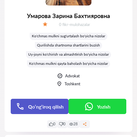
Умарова Зарина Бахтияровна
Fikrlar:
0 fikr-mulohazalar
Baholash:
Ko'chmas mulkni sug'urtalash bo'yicha nizolar
Qurilishda shartnoma shartlarini buzish
Uy-joyni ko'chirish va almashtirish bo'yicha nizolar
Ko'chmas mulkni qayta baholash bo'yicha nizolar
Advokat
Toshkent
Qo‘ng‘iroq qilish
Yozish
0
0
28