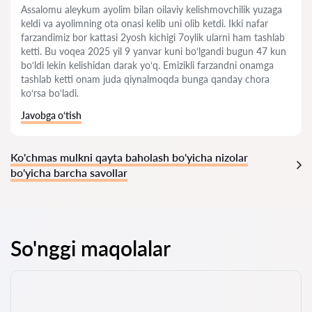
Assalomu aleykum ayolim bilan oilaviy kelishmovchilik yuzaga
keldi va ayolimning ota onasi kelib uni olib ketdi. Ikki nafar
farzandimiz bor kattasi 2yosh kichigi 7oylik ularni ham tashlab
ketti. Bu voqea 2025 yil 9 yanvar kuni bo‘lgandi bugun 47 kun
bo‘ldi lekin kelishidan darak yo‘q. Emizikli farzandni onamga
tashlab ketti onam juda qiynalmoqda bunga qanday chora
ko‘rsa bo‘ladi.
Javobga o‘tish
Ko'chmas mulkni qayta baholash bo'yicha nizolar
bo'yicha barcha savollar
So'nggi maqolalar