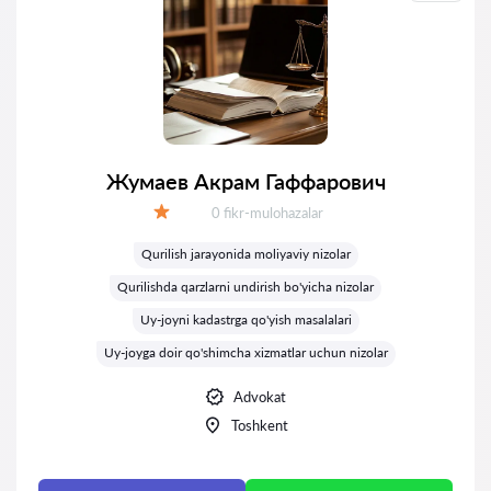
Жумаев Акрам Гаффарович
Fikrlar:
0 fikr-mulohazalar
Baholash:
Qurilish jarayonida moliyaviy nizolar
Qurilishda qarzlarni undirish bo'yicha nizolar
Uy-joyni kadastrga qo'yish masalalari
Uy-joyga doir qo'shimcha xizmatlar uchun nizolar
Advokat
Toshkent