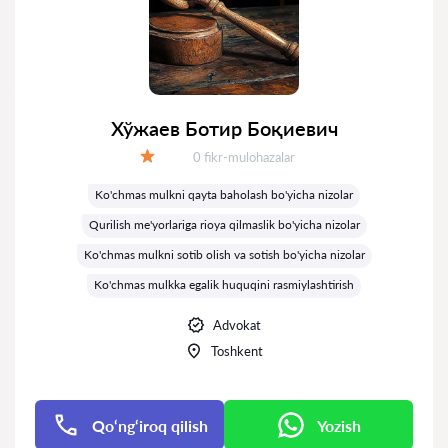
Хўжаев Ботир Боқиевич
Fikrlar:
0 fikr-mulohazalar
Baholash:
Ko'chmas mulkni qayta baholash bo'yicha nizolar
Qurilish me'yorlariga rioya qilmaslik bo'yicha nizolar
Ko'chmas mulkni sotib olish va sotish bo'yicha nizolar
Ko'chmas mulkka egalik huquqini rasmiylashtirish
Advokat
Toshkent
Qo‘ng‘iroq qilish
Yozish