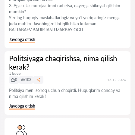
3. Agar ular murojaatimni rad etsa, qayerga shikoyat qilishim
mumkin?
Sizning huquqiy maslahatlaringiz va yo‘l-yo‘riqlaringiz menga
juda muhim. Javobingizni intiqlik bilan kutaman.
BALTABAEV BAUIRJAN UZAKBAY OGLI
Javobga o‘tish
Politsiyaga chaqirishsa, nima qilish
kerak?
1 javob
0
103
13.12.2024
Politsiya meni so‘roq uchun chaqirdi. Huquqlarim qanday va
nima qilishim kerak?
Javobga o‘tish