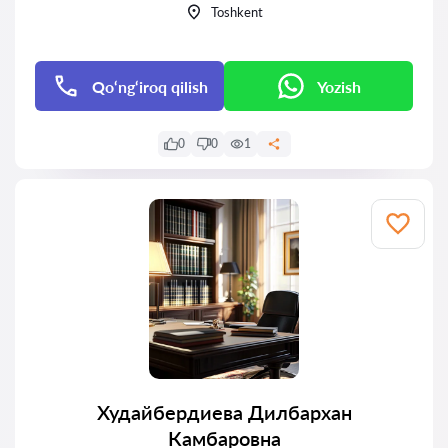
Toshkent
Qo‘ng‘iroq qilish
Yozish
0
0
1
Худайбердиева Дилбархан
Камбаровна