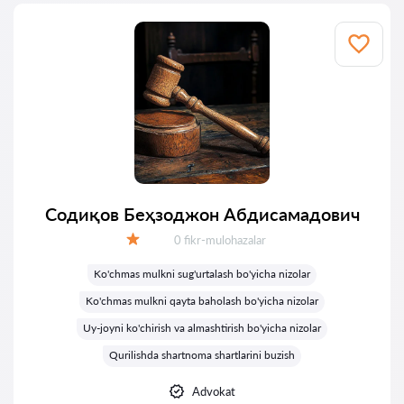
Содиқов Беҳзоджон Абдисамадович
Fikrlar:
0 fikr-mulohazalar
Baholash:
Ko'chmas mulkni sug'urtalash bo'yicha nizolar
Ko'chmas mulkni qayta baholash bo'yicha nizolar
Uy-joyni ko'chirish va almashtirish bo'yicha nizolar
Qurilishda shartnoma shartlarini buzish
Advokat