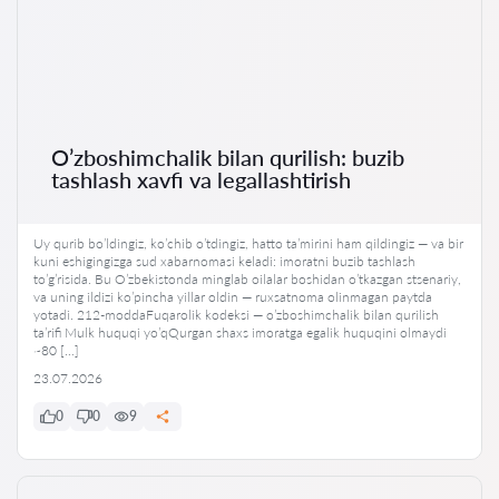
O’zboshimchalik bilan qurilish: buzib
tashlash xavfi va legallashtirish
Uy qurib bo’ldingiz, ko’chib o’tdingiz, hatto ta’mirini ham qildingiz — va bir
kuni eshigingizga sud xabarnomasi keladi: imoratni buzib tashlash
to’g’risida. Bu O’zbekistonda minglab oilalar boshidan o’tkazgan stsenariy,
va uning ildizi ko’pincha yillar oldin — ruxsatnoma olinmagan paytda
yotadi. 212-moddaFuqarolik kodeksi — o’zboshimchalik bilan qurilish
ta’rifi Mulk huquqi yo’qQurgan shaxs imoratga egalik huquqini olmaydi
~80 […]
23.07.2026
0
0
9