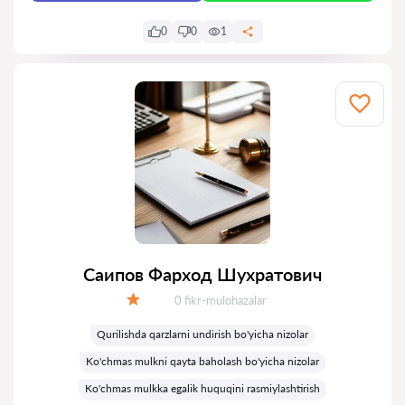
0
0
1
Саипов Фарход Шухратович
Fikrlar:
0 fikr-mulohazalar
Baholash:
Qurilishda qarzlarni undirish bo'yicha nizolar
Ko'chmas mulkni qayta baholash bo'yicha nizolar
Ko'chmas mulkka egalik huquqini rasmiylashtirish