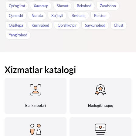
Qo‘ng‘irot
Xazorasp
Shovot
Bekobod
Zarafshon
Qamashi
Nurota
Xo‘jayli
Beshariq
Bo‘ston
Qiziltepa
Kushrabod
Qo‘shko‘pir
Sayxunobod
Chust
Yangirobod
Xizmatlar katalogi
Bank nizolari
Ekologik huquq