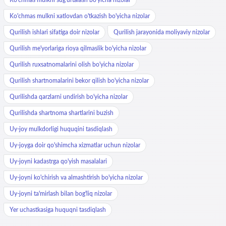
Ko'chmas mulkni xatlovdan o'tkazish bo'yicha nizolar
Qurilish ishlari sifatiga doir nizolar
Qurilish jarayonida moliyaviy nizolar
Qurilish me'yorlariga rioya qilmaslik bo'yicha nizolar
Qurilish ruxsatnomalarini olish bo'yicha nizolar
Qurilish shartnomalarini bekor qilish bo'yicha nizolar
Qurilishda qarzlarni undirish bo'yicha nizolar
Qurilishda shartnoma shartlarini buzish
Uy-joy mulkdorligi huquqini tasdiqlash
Uy-joyga doir qo'shimcha xizmatlar uchun nizolar
Uy-joyni kadastrga qo'yish masalalari
Uy-joyni ko'chirish va almashtirish bo'yicha nizolar
Uy-joyni ta'mirlash bilan bog'liq nizolar
Yer uchastkasiga huquqni tasdiqlash