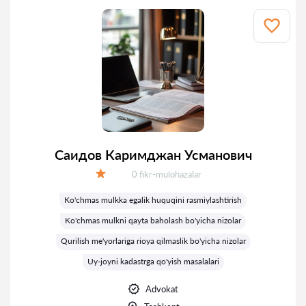
Саидов Каримджан Усманович
Fikrlar:
0 fikr-mulohazalar
Baholash:
Ko'chmas mulkka egalik huquqini rasmiylashtirish
Ko'chmas mulkni qayta baholash bo'yicha nizolar
Qurilish me'yorlariga rioya qilmaslik bo'yicha nizolar
Uy-joyni kadastrga qo'yish masalalari
Advokat