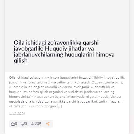
Oila ichidagi zo’ravonlikka qarshi
javobgarlik: Huquqiy jihatlar va
jabrlanuvchilarning huquqlarini himoya
qilish
Oila ichidagi zo’ravonlik – inson huquqlarini buzuvchi jiddiy jinoyat bo’lib,
jismoniy va ruhiy salomatlikka salbiy ta’sir ko’rsatadi. O’zbekistonda oxirgi
yillarda oila ichidagi zo’ravonlikka qarshi javobgarlik kuchaytirildi va
huquqni muhofaza qilish organlari va sud tizimi jabrlanuvchilarning
himoyasini ta’minlash uchun barcha imkoniyatlarni yaratmoqda. Ushbu
maqolada oila ichidagi zo’ravonlikka qarshi javobgarlikni, turli xil jazolarni
va zo’ravonlik qurboni bo’lgan […]
1.12.2024
0
0
239