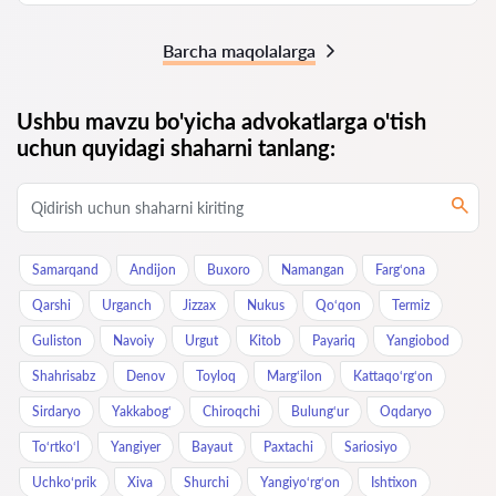
Barcha maqolalarga
Ushbu mavzu bo'yicha advokatlarga o'tish
uchun quyidagi shaharni tanlang:
Samarqand
Andijon
Buxoro
Namangan
Farg‘ona
Qarshi
Urganch
Jizzax
Nukus
Qo‘qon
Termiz
Guliston
Navoiy
Urgut
Kitob
Payariq
Yangiobod
Shahrisabz
Denov
Toyloq
Marg‘ilon
Kattaqo‘rg‘on
Sirdaryo
Yakkabog‘
Chiroqchi
Bulung‘ur
Oqdaryo
To‘rtko‘l
Yangiyer
Bayaut
Paxtachi
Sariosiyo
Uchkoʻprik
Xiva
Shurchi
Yangiyo‘rg‘on
Ishtixon