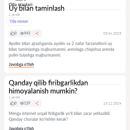
Oila nizolari
Uy bilan taminlash
1 javob
Oila nizolari
0
943
03.04.2025
Ayolim bilan ajrashganda ayolim va 2 nafar farzandimni uy
bilan taminlashga majburmanmi. arendaga chiqishsa arenda
pulini tulashga majburmanmi.
Javobga o‘tish
Qanday qilib firibgarlikdan
himoyalanish mumkin?
1 javob
0
129
13.12.2024
Menga internet orqali firibgarlik yo‘li bilan zarar yetkazildi.
Qanday choralar ko‘rishim kerak?
Javobga o‘tish