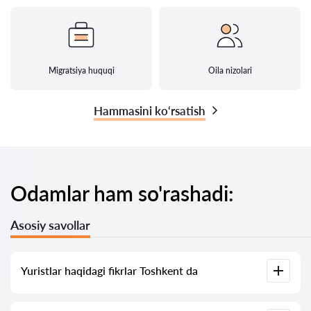
Migratsiya huquqi
Oila nizolari
Hammasini ko‘rsatish
Odamlar ham so'rashadi:
Asosiy savollar
Yuristlar haqidagi fikrlar Toshkent da
Bizning xizmatimizda yuristlar haqidagi haqiqiy fikrlar