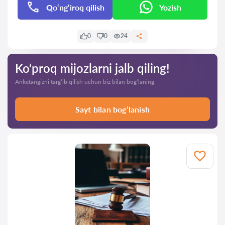
Qo‘ng‘iroq qilish
Yozish
0
0
24
Ko‘proq mijozlarni jalb qiling!
Anketangizni targ‘ib qilish uchun biz bilan bog‘laning.
Sayt bilan bog‘lanish