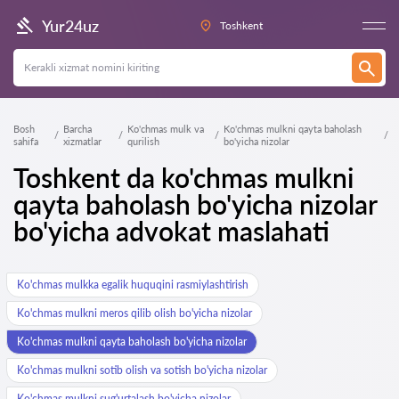
Yur24uz
Toshkent
Bosh
Barcha
Ko'chmas mulk va
Ko'chmas mulkni qayta baholash
sahifa
xizmatlar
qurilish
bo'yicha nizolar
Toshkent da ko'chmas mulkni
qayta baholash bo'yicha nizolar
bo'yicha advokat maslahati
Ko'chmas mulkka egalik huquqini rasmiylashtirish
Ko'chmas mulkni meros qilib olish bo'yicha nizolar
Ko'chmas mulkni qayta baholash bo'yicha nizolar
Ko'chmas mulkni sotib olish va sotish bo'yicha nizolar
Ko'chmas mulkni sug'urtalash bo'yicha nizolar