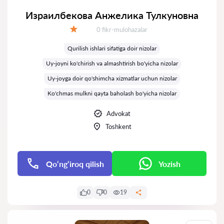
Израилбекова Анжелика Тулкуновна
Fikrlar:
0 fikr-mulohazalar
Baholash:
Qurilish ishlari sifatiga doir nizolar
Uy-joyni ko'chirish va almashtirish bo'yicha nizolar
Uy-joyga doir qo'shimcha xizmatlar uchun nizolar
Ko'chmas mulkni qayta baholash bo'yicha nizolar
Advokat
Toshkent
Qo‘ng‘iroq qilish
Yozish
0
0
19