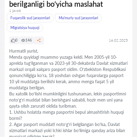
berilganligi bo‘yicha maslahat
1 javob
Fuqarolik sud jarayonlari
Ma'muriy sud jarayonlari
Migratsiya huquqi
0
146
16.02.2025
Hurmatli yurist,
Menda quyidagi muammo yuzaga keldi. Men 2005-yil 10-
aprelda tug‘ilganman va 2023-yil 30-dekabrda Davlat xizmatlari
markazi orqali xalqaro pasport oldim. O‘zbekiston Respublikasi
qonunchiligiga ko‘ra, 18 yoshdan oshgan fuqarolarga pasport
10 yil muddatga berilishi kerak, ammo menga faqat 5 yil
muddatga berilgan.
Bu xatolik bo‘lishi mumkinligini tushunaman, lekin pasportimni
noto‘g‘ri muddat bilan berishgani sababli, hozir men uni yana
qayta olish zarurati oldida turibman.
1. Ushbu holatda menga pasportni bepul almashtirish huquqi
bormi?
2. Agar pasport muddati noto‘g‘ri belgilangan bo‘lsa, Davlat
xizmatlari markazi yoki Ichki ishlar bo‘limiga qanday ariza bilan
murojaat qilishim kerak?