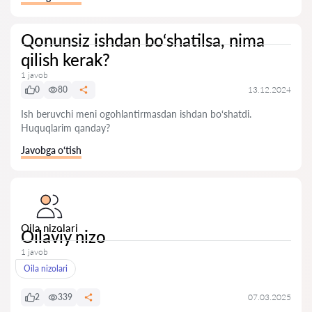
Qonunsiz ishdan bo‘shatilsa, nima
qilish kerak?
1 javob
0
80
13.12.2024
Ish beruvchi meni ogohlantirmasdan ishdan bo‘shatdi.
Huquqlarim qanday?
Javobga o‘tish
Oila nizolari
Oilaviy nizo
1 javob
Oila nizolari
2
339
07.03.2025