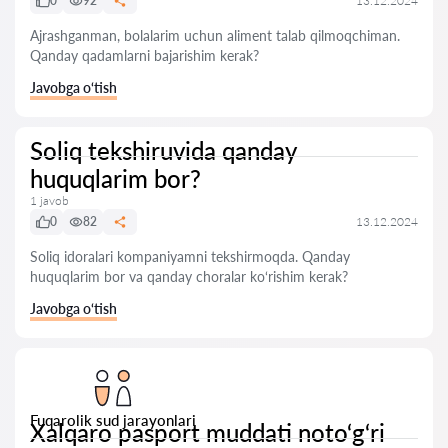
0
92
13.12.2024
Ajrashganman, bolalarim uchun aliment talab qilmoqchiman.
Qanday qadamlarni bajarishim kerak?
Javobga o‘tish
Soliq tekshiruvida qanday
huquqlarim bor?
1 javob
0
82
13.12.2024
Soliq idoralari kompaniyamni tekshirmoqda. Qanday
huquqlarim bor va qanday choralar ko‘rishim kerak?
Javobga o‘tish
Fuqarolik sud jarayonlari
Xalqaro pasport muddati noto‘g‘ri