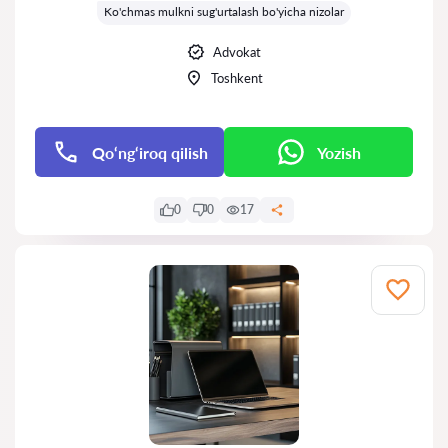
Ko'chmas mulkni sug'urtalash bo'yicha nizolar
Advokat
Toshkent
Qo‘ng‘iroq qilish
Yozish
0
0
17