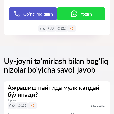
Qo‘ng‘iroq qilish
Yozish
0
0
122
Uy-joyni ta'mirlash bilan bog'liq
nizolar bo'yicha savol-javob
Ажрашиш пайтида мулк қандай
бўлинади?
1 javob
0
156
13.12.2024