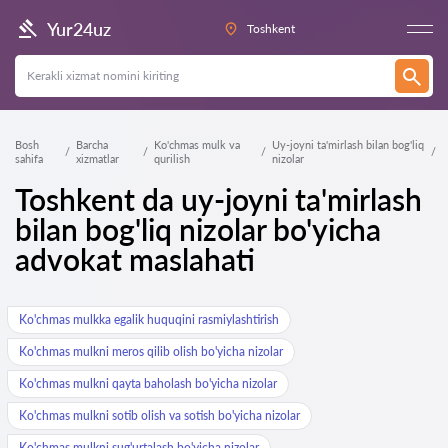
Yur24uz
Toshkent
Bosh
Barcha
Ko'chmas mulk va
Uy-joyni ta'mirlash bilan bog'liq
sahifa
xizmatlar
qurilish
nizolar
Toshkent da uy-joyni ta'mirlash
bilan bog'liq nizolar bo'yicha
advokat maslahati
Ko'chmas mulkka egalik huquqini rasmiylashtirish
Ko'chmas mulkni meros qilib olish bo'yicha nizolar
Ko'chmas mulkni qayta baholash bo'yicha nizolar
Ko'chmas mulkni sotib olish va sotish bo'yicha nizolar
Ko'chmas mulkni sug'urtalash bo'yicha nizolar