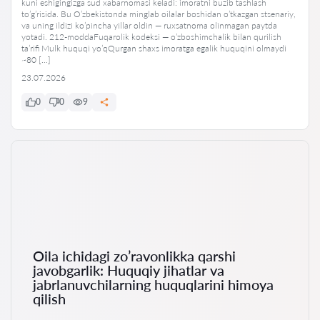
kuni eshigingizga sud xabarnomasi keladi: imoratni buzib tashlash
to’g’risida. Bu O’zbekistonda minglab oilalar boshidan o’tkazgan stsenariy,
va uning ildizi ko’pincha yillar oldin — ruxsatnoma olinmagan paytda
yotadi. 212-moddaFuqarolik kodeksi — o’zboshimchalik bilan qurilish
ta’rifi Mulk huquqi yo’qQurgan shaxs imoratga egalik huquqini olmaydi
~80 […]
23.07.2026
0
0
9
Oila ichidagi zo’ravonlikka qarshi
javobgarlik: Huquqiy jihatlar va
jabrlanuvchilarning huquqlarini himoya
qilish