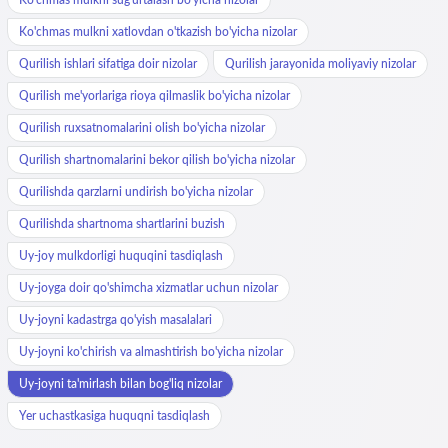
Ko'chmas mulkni xatlovdan o'tkazish bo'yicha nizolar
Qurilish ishlari sifatiga doir nizolar
Qurilish jarayonida moliyaviy nizolar
Qurilish me'yorlariga rioya qilmaslik bo'yicha nizolar
Qurilish ruxsatnomalarini olish bo'yicha nizolar
Qurilish shartnomalarini bekor qilish bo'yicha nizolar
Qurilishda qarzlarni undirish bo'yicha nizolar
Qurilishda shartnoma shartlarini buzish
Uy-joy mulkdorligi huquqini tasdiqlash
Uy-joyga doir qo'shimcha xizmatlar uchun nizolar
Uy-joyni kadastrga qo'yish masalalari
Uy-joyni ko'chirish va almashtirish bo'yicha nizolar
Uy-joyni ta'mirlash bilan bog'liq nizolar
Yer uchastkasiga huquqni tasdiqlash