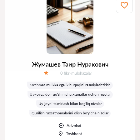
Жумашев Таир Нуракович
Fikrlar:
0 fikr-mulohazalar
Baholash:
Ko'chmas mulkka egalik huquqini rasmiylashtirish
Uy-joyga doir qo'shimcha xizmatlar uchun nizolar
Uy-joyni ta'mirlash bilan bog'liq nizolar
Qurilish ruxsatnomalarini olish bo'yicha nizolar
Advokat
Toshkent