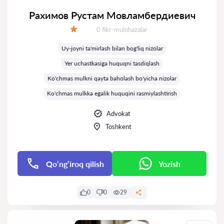
Рахимов Рустам Мовламбердиевич
Fikrlar:
0 fikr-mulohazalar
Baholash:
Uy-joyni ta'mirlash bilan bog'liq nizolar
Yer uchastkasiga huquqni tasdiqlash
Ko'chmas mulkni qayta baholash bo'yicha nizolar
Ko'chmas mulkka egalik huquqini rasmiylashtirish
Advokat
Toshkent
Qo‘ng‘iroq qilish
Yozish
0
0
29