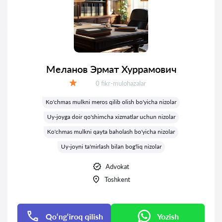
Меланов Эрмат Хуррамович
Fikrlar:
0 fikr-mulohazalar
Baholash:
Ko'chmas mulkni meros qilib olish bo'yicha nizolar
Uy-joyga doir qo'shimcha xizmatlar uchun nizolar
Ko'chmas mulkni qayta baholash bo'yicha nizolar
Uy-joyni ta'mirlash bilan bog'liq nizolar
Advokat
Toshkent
Qo‘ng‘iroq qilish
Yozish