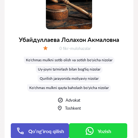
Убайдуллаева Лолахон Акмаловна
Fikrlar:
0 fikr-mulohazalar
Baholash:
Ko'chmas mulkni sotib olish va sotish bo'yicha nizolar
Uy-joyni ta'mirlash bilan bog'liq nizolar
Qurilish jarayonida moliyaviy nizolar
Ko'chmas mulkni qayta baholash bo'yicha nizolar
Advokat
Toshkent
Qo‘ng‘iroq qilish
Yozish