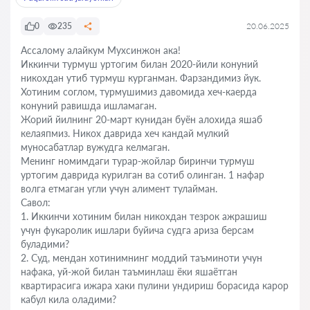
0
235
20.06.2025
Ассалому алайкум Мухсинжон ака!
Иккинчи турмуш уртогим билан 2020-йили конуний
никохдан утиб турмуш курганман. Фарзандимиз йук.
Хотиним соглом, турмушимиз давомида хеч-каерда
конуний равишда ишламаган.
Жорий йилнинг 20-март кунидан буён алохида яшаб
келаяпмиз. Никох даврида хеч кандай мулкий
муносабатлар вужудга келмаган.
Менинг номимдаги турар-жойлар биринчи турмуш
уртогим даврида курилган ва сотиб олинган. 1 нафар
волга етмаган угли учун алимент тулайман.
Савол:
1. Иккинчи хотиним билан никохдан тезрок ажрашиш
учун фукаролик ишлари буйича судга ариза берсам
буладими?
2. Суд, мендан хотинимнинг моддий таъминоти учун
нафака, уй-жой билан таъминлаш ёки яшаётган
квартирасига ижара хаки пулини ундириш борасида карор
кабул кила оладими?