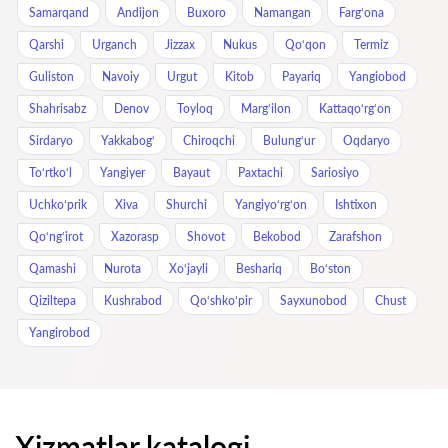
Samarqand
Andijon
Buxoro
Namangan
Farg‘ona
Qarshi
Urganch
Jizzax
Nukus
Qo‘qon
Termiz
Guliston
Navoiy
Urgut
Kitob
Payariq
Yangiobod
Shahrisabz
Denov
Toyloq
Marg‘ilon
Kattaqo‘rg‘on
Sirdaryo
Yakkabog‘
Chiroqchi
Bulung‘ur
Oqdaryo
To‘rtko‘l
Yangiyer
Bayaut
Paxtachi
Sariosiyo
Uchkoʻprik
Xiva
Shurchi
Yangiyo‘rg‘on
Ishtixon
Qo‘ng‘irot
Xazorasp
Shovot
Bekobod
Zarafshon
Qamashi
Nurota
Xo‘jayli
Beshariq
Bo‘ston
Qiziltepa
Kushrabod
Qo‘shko‘pir
Sayxunobod
Chust
Yangirobod
Xizmatlar katalogi