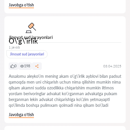
Javobga o‘tish
Jinoyat sud jarayonlari
O\’g\’irlik
1 javob
Jinoyat sud jarayonlari
0
198
03.04.2025
Assalomu aleyko\’m mening akam o\’g\’irlik ayblovi bilan padsut
qamoqda men uni chiqarish uchun nima qilishim mumkin nima
qilsam akamni sudda ozodlikka chiqarishim mumkin iltimos
yordam berivoringlar advakat ko\’rganman advakatga pulxam
berganman lekin advakat chiqarishiga ko\’zim yetmayapti
qo\’limda boshqa pulimxam qolmadi nina qilsam bo\’ladi
Javobga o‘tish