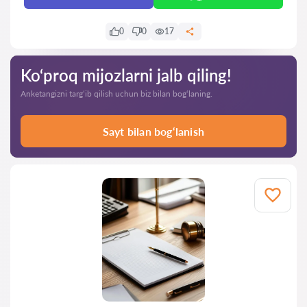
0
0
17
Ko‘proq mijozlarni jalb qiling!
Anketangizni targ‘ib qilish uchun biz bilan bog‘laning.
Sayt bilan bog‘lanish