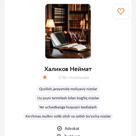
Халиков Неймат
Fikrlar:
0 fikr-mulohazalar
Baholash:
Qurilish jarayonida moliyaviy nizolar
Uy-joyni ta'mirlash bilan bog'liq nizolar
Yer uchastkasiga huquqni tasdiqlash
Ko'chmas mulkni sotib olish va sotish bo'yicha nizolar
Advokat