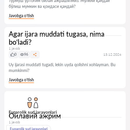
Турмуш ўртоғим билан ажрашяпмиз. Мулкни қандай
бўлиш мумкин ва қоидаси қандай?
Javobga o‘tish
Agar ijara muddati tugasa, nima
bo‘ladi?
1 javob
0
96
13.12.2024
Uy ijarasi muddati tugadi, lekin uyda qolishni xohlayman. Bu
mumkinmi?
Javobga o‘tish
Fuqarolik sud jarayonlari
Оилавий ажрим
1 javob
Fuqarolik sud jarayonlari