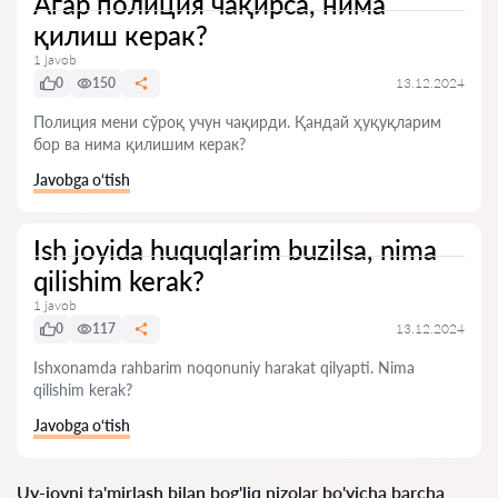
Агар полиция чақирса, нима
қилиш керак?
1 javob
0
150
13.12.2024
Полиция мени сўроқ учун чақирди. Қандай ҳуқуқларим
бор ва нима қилишим керак?
Javobga o‘tish
Ish joyida huquqlarim buzilsa, nima
qilishim kerak?
1 javob
0
117
13.12.2024
Ishxonamda rahbarim noqonuniy harakat qilyapti. Nima
qilishim kerak?
Javobga o‘tish
Uy-joyni ta'mirlash bilan bog'liq nizolar bo'yicha barcha