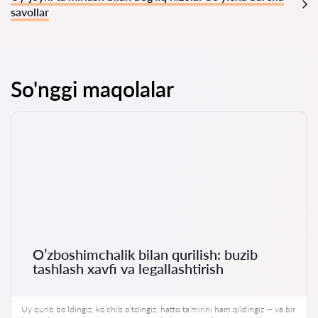
savollar
So'nggi maqolalar
O’zboshimchalik bilan qurilish: buzib
tashlash xavfi va legallashtirish
Uy qurib bo’ldingiz, ko’chib o’tdingiz, hatto ta’mirini ham qildingiz — va bir