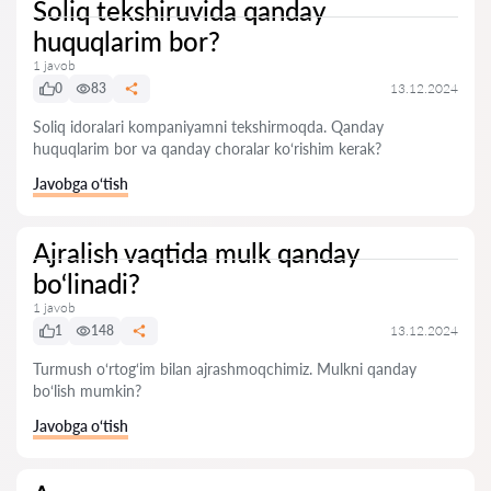
Soliq tekshiruvida qanday
huquqlarim bor?
1 javob
0
83
13.12.2024
Soliq idoralari kompaniyamni tekshirmoqda. Qanday
huquqlarim bor va qanday choralar ko‘rishim kerak?
Javobga o‘tish
Ajralish vaqtida mulk qanday
bo‘linadi?
1 javob
1
148
13.12.2024
Turmush o‘rtog‘im bilan ajrashmoqchimiz. Mulkni qanday
bo‘lish mumkin?
Javobga o‘tish