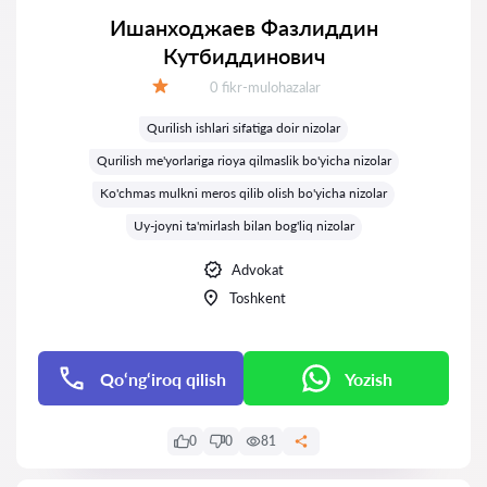
Ишанходжаев Фазлиддин
Кутбиддинович
Fikrlar:
0 fikr-mulohazalar
Baholash:
Qurilish ishlari sifatiga doir nizolar
Qurilish me'yorlariga rioya qilmaslik bo'yicha nizolar
Ko'chmas mulkni meros qilib olish bo'yicha nizolar
Uy-joyni ta'mirlash bilan bog'liq nizolar
Advokat
Toshkent
Qo‘ng‘iroq qilish
Yozish
0
0
81