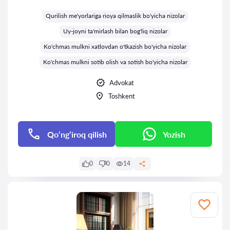
Baholash:
Qurilish me'yorlariga rioya qilmaslik bo'yicha nizolar
Uy-joyni ta'mirlash bilan bog'liq nizolar
Ko'chmas mulkni xatlovdan o'tkazish bo'yicha nizolar
Ko'chmas mulkni sotib olish va sotish bo'yicha nizolar
Advokat
Toshkent
Qo‘ng‘iroq qilish
Yozish
0
0
14