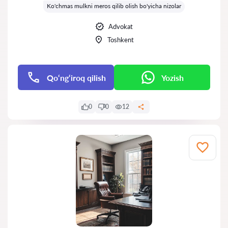
Ko'chmas mulkni meros qilib olish bo'yicha nizolar
Advokat
Toshkent
Qo‘ng‘iroq qilish
Yozish
0
0
12