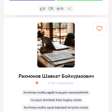
0
0
36
Рахмонов Шавкат Бойхуразович
Fikrlar:
0 fikr-mulohazalar
Baholash:
Ko'chmas mulkka egalik huquqini rasmiylashtirish
Uy-joyni ta'mirlash bilan bog'liq nizolar
Ko'chmas mulkni qayta baholash bo'yicha nizolar