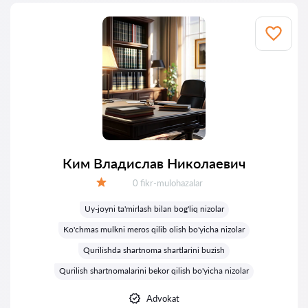
Ким Владислав Николаевич
Fikrlar:
0 fikr-mulohazalar
Baholash:
Uy-joyni ta'mirlash bilan bog'liq nizolar
Ko'chmas mulkni meros qilib olish bo'yicha nizolar
Qurilishda shartnoma shartlarini buzish
Qurilish shartnomalarini bekor qilish bo'yicha nizolar
Advokat