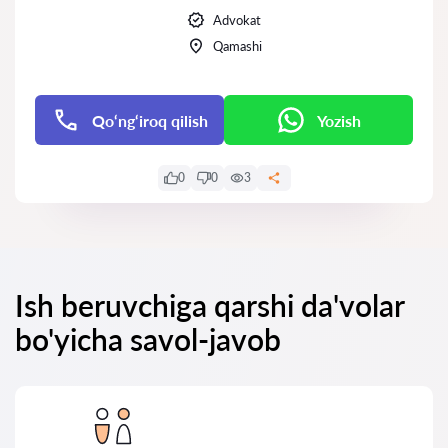
Advokat
Qamashi
Qo‘ng‘iroq qilish
Yozish
0
0
3
Ish beruvchiga qarshi da'volar
bo'yicha savol-javob