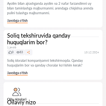
Ayolim bilan ajrashganda ayolim va 2 nafar farzandimni uy
bilan taminlashga majburmanmi. arendaga chiqishsa arenda
pulini tulashga majburmanmi.
Javobga o‘tish
Soliq tekshiruvida qanday
huquqlarim bor?
1 javob
0
83
13.12.2024
Soliq idoralari kompaniyamni tekshirmoqda. Qanday
huquqlarim bor va qanday choralar ko‘rishim kerak?
Javobga o‘tish
Oila nizolari
Oilaviy nizo