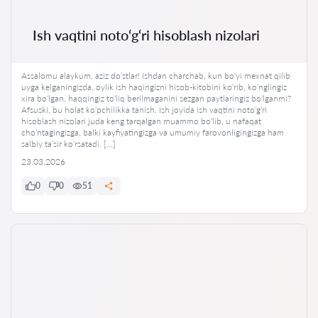
Ish vaqtini noto‘g‘ri hisoblash nizolari
Assalomu alaykum, aziz do‘stlar! Ishdan charchab, kun bo‘yi mexnat qilib
uyga kelganingizda, oylik ish haqingizni hisob-kitobini ko‘rib, ko‘nglingiz
xira bo‘lgan, haqqingiz to‘liq berilmaganini sezgan paytlaringiz bo‘lganmi?
Afsuski, bu holat ko‘pchilikka tanish. Ish joyida ish vaqtini noto‘g‘ri
hisoblash nizolari juda keng tarqalgan muammo bo‘lib, u nafaqat
cho‘ntagingizga, balki kayfiyatingizga va umumiy farovonligingizga ham
salbiy ta’sir ko‘rsatadi. […]
23.03.2026
0
0
51