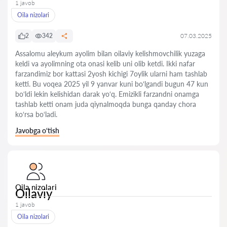
1 javob
Oila nizolari
2
342
07.03.2025
Assalomu aleykum ayolim bilan oilaviy kelishmovchilik yuzaga
keldi va ayolimning ota onasi kelib uni olib ketdi. Ikki nafar
farzandimiz bor kattasi 2yosh kichigi 7oylik ularni ham tashlab
ketti. Bu voqea 2025 yil 9 yanvar kuni bo‘lgandi bugun 47 kun
bo‘ldi lekin kelishidan darak yo‘q. Emizikli farzandni onamga
tashlab ketti onam juda qiynalmoqda bunga qanday chora
ko‘rsa bo‘ladi.
Javobga o‘tish
Oila nizolari
Oilaviy
1 javob
Oila nizolari