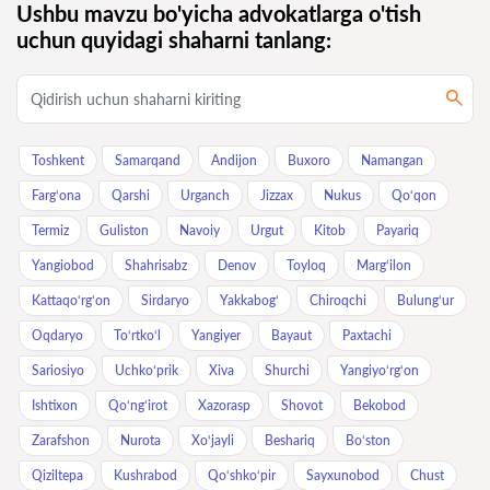
Ushbu mavzu bo'yicha advokatlarga o'tish
uchun quyidagi shaharni tanlang:
Toshkent
Samarqand
Andijon
Buxoro
Namangan
Farg‘ona
Qarshi
Urganch
Jizzax
Nukus
Qo‘qon
Termiz
Guliston
Navoiy
Urgut
Kitob
Payariq
Yangiobod
Shahrisabz
Denov
Toyloq
Marg‘ilon
Kattaqo‘rg‘on
Sirdaryo
Yakkabog‘
Chiroqchi
Bulung‘ur
Oqdaryo
To‘rtko‘l
Yangiyer
Bayaut
Paxtachi
Sariosiyo
Uchkoʻprik
Xiva
Shurchi
Yangiyo‘rg‘on
Ishtixon
Qo‘ng‘irot
Xazorasp
Shovot
Bekobod
Zarafshon
Nurota
Xo‘jayli
Beshariq
Bo‘ston
Qiziltepa
Kushrabod
Qo‘shko‘pir
Sayxunobod
Chust