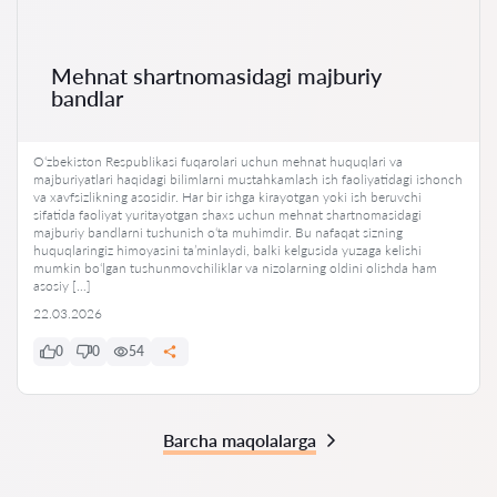
Mehnat shartnomasidagi majburiy
bandlar
O‘zbekiston Respublikasi fuqarolari uchun mehnat huquqlari va
majburiyatlari haqidagi bilimlarni mustahkamlash ish faoliyatidagi ishonch
va xavfsizlikning asosidir. Har bir ishga kirayotgan yoki ish beruvchi
sifatida faoliyat yuritayotgan shaxs uchun mehnat shartnomasidagi
majburiy bandlarni tushunish o‘ta muhimdir. Bu nafaqat sizning
huquqlaringiz himoyasini ta’minlaydi, balki kelgusida yuzaga kelishi
mumkin bo‘lgan tushunmovchiliklar va nizolarning oldini olishda ham
asosiy […]
22.03.2026
0
0
54
Barcha maqolalarga