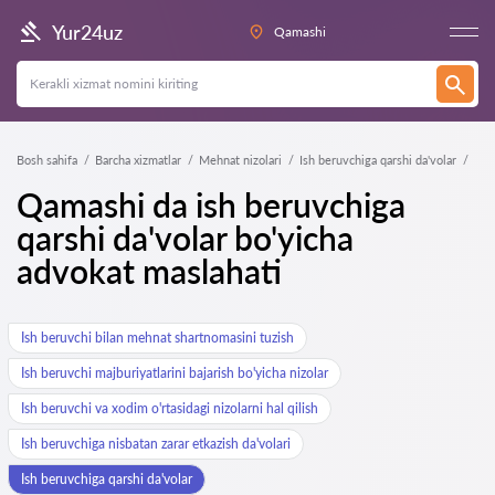
Yur24uz
Qamashi
Bosh sahifa
Barcha xizmatlar
Mehnat nizolari
Ish beruvchiga qarshi da'volar
Qamashi da ish beruvchiga
qarshi da'volar bo'yicha
advokat maslahati
Ish beruvchi bilan mehnat shartnomasini tuzish
Ish beruvchi majburiyatlarini bajarish bo'yicha nizolar
Ish beruvchi va xodim o'rtasidagi nizolarni hal qilish
Ish beruvchiga nisbatan zarar etkazish da'volari
Ish beruvchiga qarshi da'volar