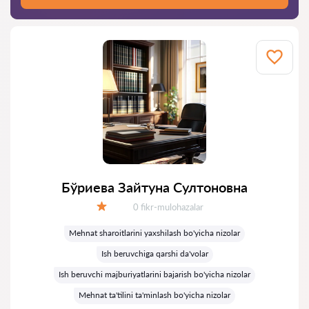
Бўриева Зайтуна Султоновна
Fikrlar:
0 fikr-mulohazalar
Baholash:
Mehnat sharoitlarini yaxshilash bo'yicha nizolar
Ish beruvchiga qarshi da'volar
Ish beruvchi majburiyatlarini bajarish bo'yicha nizolar
Mehnat ta'tilini ta'minlash bo'yicha nizolar