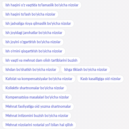
Ish haqini o'z vaqtida to'lamaslik bo'yicha nizolar
Ish haqini to'lash bo'yicha nizolar
Ish jadvaliga rioya qilmaslik bo'yicha nizolar
Ish joyidagi jarohatlar bo'yicha nizolar
Ish joyini o'zgartirish bo'yicha nizolar
Ish o'rnini qisqartirish bo'yicha nizolar
Ish vaqti va mehnat dam olish tartiblarini buzish
Ishdan bo'shatish bo'yicha nizolar
Ishga tiklash bo'yicha nizolar
Kafolat va kompensatsiyalar bo'yicha nizolar
Kasb kasalligiga oid nizolar
Kollektiv shartnomalar bo'yicha nizolar
Kompensatsiya masalalari bo'yicha nizolar
Mehnat faoliyatiga oid yozma shartnomalar
Mehnat intizomini buzish bo'yicha nizolar
Mehnat nizolarini notarial yo'l bilan hal qilish