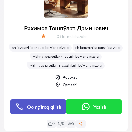
Рахимов Тошпўлат Даминович
Fikrlar:
0 fikr-mulohazalar
Baholash:
Ish joyidagi jarohatlar bo'yicha nizolar
Ish beruvchiga qarshi da'volar
Mehnat sharoitlarini buzish bo'yicha nizolar
Mehnat sharoitlarini yaxshilash bo'yicha nizolar
Advokat
Qamashi
Qo‘ng‘iroq qilish
Yozish
0
0
5