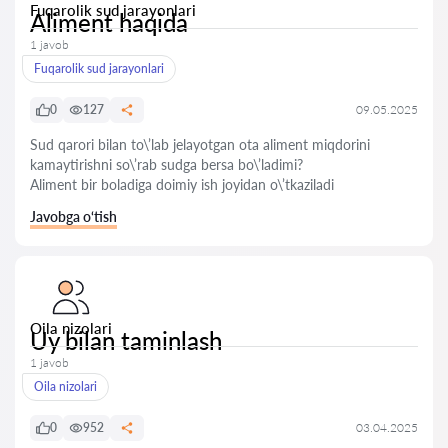
Fuqarolik sud jarayonlari
Aliment haqida
1 javob
Fuqarolik sud jarayonlari
0
127
09.05.2025
Sud qarori bilan to\’lab jelayotgan ota aliment miqdorini
kamaytirishni so\’rab sudga bersa bo\’ladimi?
Aliment bir boladiga doimiy ish joyidan o\’tkaziladi
Javobga o‘tish
Oila nizolari
Uy bilan taminlash
1 javob
Oila nizolari
0
952
03.04.2025