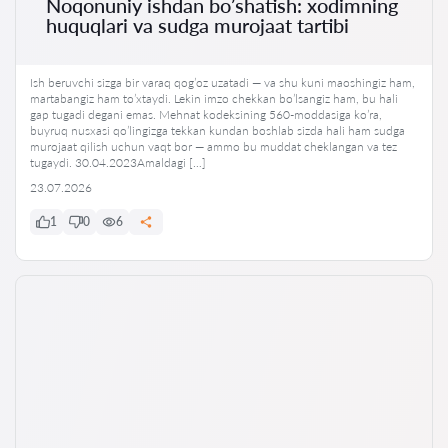
Noqonuniy ishdan bo’shatish: xodimning
huquqlari va sudga murojaat tartibi
Ish beruvchi sizga bir varaq qog’oz uzatadi — va shu kuni maoshingiz ham,
martabangiz ham to’xtaydi. Lekin imzo chekkan bo’lsangiz ham, bu hali
gap tugadi degani emas. Mehnat kodeksining 560-moddasiga ko’ra,
buyruq nusxasi qo’lingizga tekkan kundan boshlab sizda hali ham sudga
murojaat qilish uchun vaqt bor — ammo bu muddat cheklangan va tez
tugaydi. 30.04.2023Amaldagi […]
23.07.2026
1
0
6