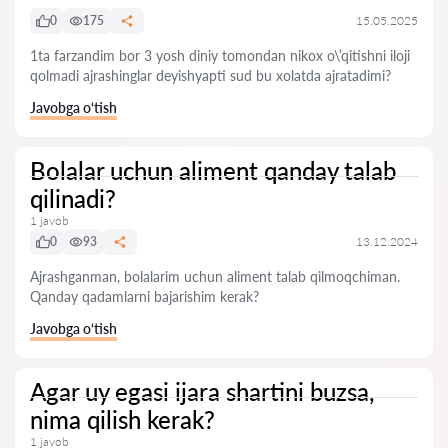
0
175
15.05.2025
1ta farzandim bor 3 yosh diniy tomondan nikox o\’qitishni iloji
qolmadi ajrashinglar deyishyapti sud bu xolatda ajratadimi?
Javobga o‘tish
Bolalar uchun aliment qanday talab
qilinadi?
1 javob
0
93
13.12.2024
Ajrashganman, bolalarim uchun aliment talab qilmoqchiman.
Qanday qadamlarni bajarishim kerak?
Javobga o‘tish
Agar uy egasi ijara shartini buzsa,
nima qilish kerak?
1 javob