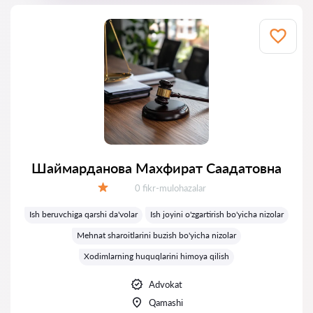
Шаймарданова Махфират Саадатовна
Fikrlar:
0 fikr-mulohazalar
Baholash:
Ish beruvchiga qarshi da'volar
Ish joyini o'zgartirish bo'yicha nizolar
Mehnat sharoitlarini buzish bo'yicha nizolar
Xodimlarning huquqlarini himoya qilish
Advokat
Qamashi