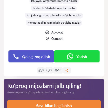
Ish joyini o'zgartirish bo'yicha nizolar
Ishdan bo'shatish bo'yicha nizolar
Ish jadvaliga rioya qilmaslik bo'yicha nizolar
Mehnat ta'tilini ta'minlash bo'yicha nizolar
Advokat
Qamashi
Qo‘ng‘iroq qilish
Yozish
0
0
18
Ko‘proq mijozlarni jalb qiling!
Anketangizni targ‘ib qilish uchun biz bilan bog‘laning.
Sayt bilan bog‘lanish