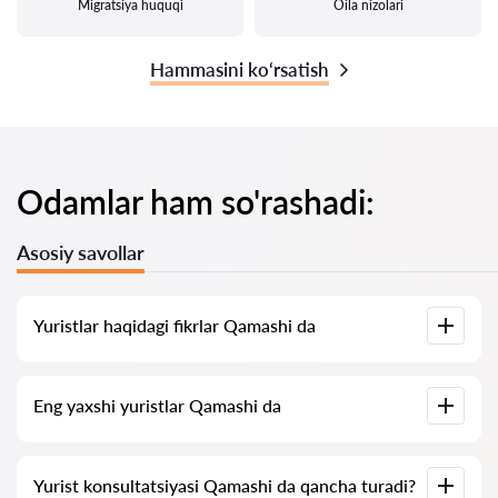
Migratsiya huquqi
Oila nizolari
Hammasini ko‘rsatish
Odamlar ham so'rashadi:
Asosiy savollar
Yuristlar haqidagi fikrlar Qamashi da
Bizning xizmatimizda yuristlar haqidagi haqiqiy fikrlar
Eng yaxshi yuristlar Qamashi da
to‘plangan, biz salbiy fikrlarni o‘chirmaymiz va baholarni sun’iy
oshirish imkoniyati yo‘q.
Bizda Qamashi ning eng yaxshi yuristlari ro‘yxati to‘plangan
Yurist konsultatsiyasi Qamashi da qancha turadi?
bo‘lib, unda to‘liq ma’lumot mavjud. Narxlar, fikrlar, telefon