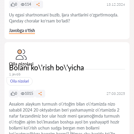
0
114
13.12.2024
Uy egasi shartnomani buzib, ijara shartlarini o‘zgartirmoqda.
Qanday choralar ko‘rsam bo‘ladi?
Javobga o‘tish
Oila nizolari
Bolani ko\’rish bo\’yicha
1 javob
Oila nizolari
0
1015
27.03.2025
Assalom alaykum turmush o\’rtoğim bilan o\’rtamizda nizo
sababli 2024 20 oktyabrdan beri yashamaymiz o\’rtamizda 2
nafar farzandimiz bor ular hozir meni qaramoğimda turmush
o\’rtoğim ajrim bo\’lmasdan boshqa ayol bn yashayapti hozir
bollarni ko\’rish uchun sudga bergan men bollarni
ko\’rsatmaslikkga haqqim bormi? İltimos shu haqida to\’liq